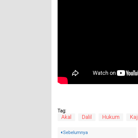
Tag:
Akal
Dalil
Hukum
Kaj
Sebelumnya