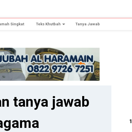
amah Singkat
Teks Khutbah
Tanya Jawab
n tanya jawab
agama