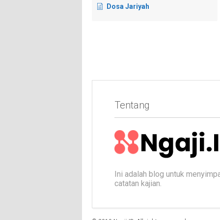
Dosa Jariyah
Tentang
Ini adalah blog untuk menyimp
catatan kajian.