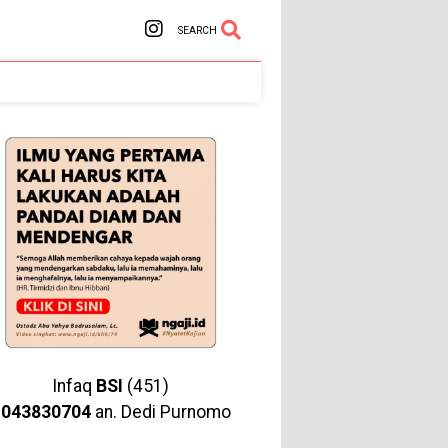
SEARCH
Infaq
BSI
(451)
1043830704
an. Dedi Purnomo