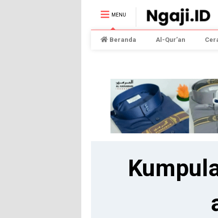
MENU
Beranda
Al-Qur’an
Cer
Kumpula