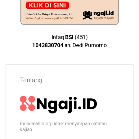
Infaq
BSI
(451)
1043830704
an. Dedi Purnomo
Tentang
Ini adalah blog untuk menyimpan catatan
kajian.