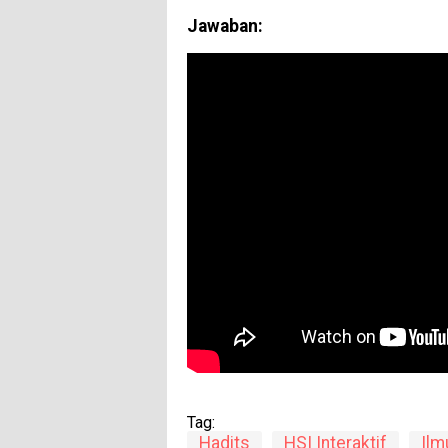
Jawaban:
Tag:
Hadits
HSI Interaktif
Ilm