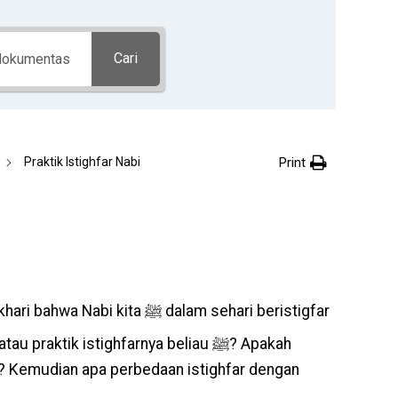
Cari
Print
Praktik Istighfar Nabi
ita ﷺ dalam sehari beristigfar
praktik istighfarnya beliau ﷺ? Apakah
ya? Kemudian apa perbedaan istighfar dengan