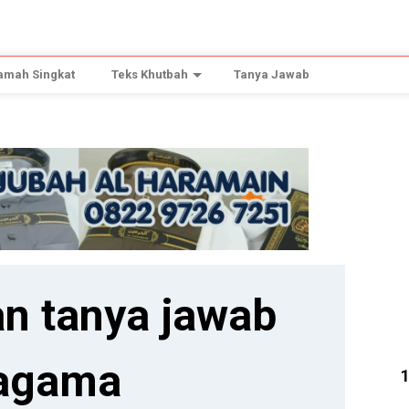
amah Singkat
Teks Khutbah
Tanya Jawab
n tanya jawab
agama