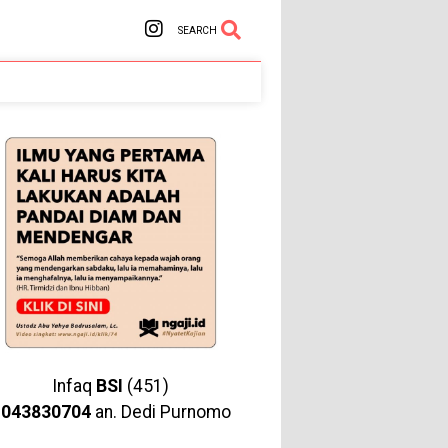
SEARCH
Infaq
BSI
(451)
1043830704
an. Dedi Purnomo