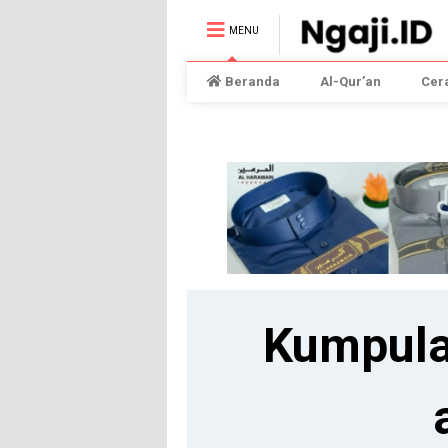
MENU
Beranda
Al-Qur’an
Cer
Kumpula