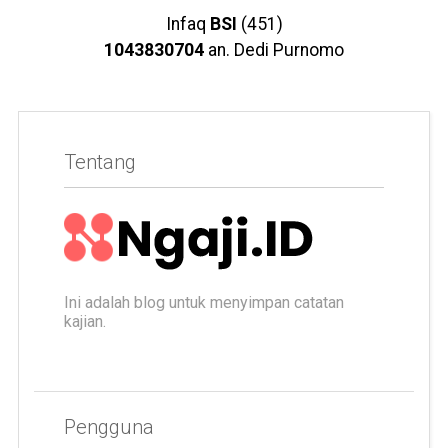
Infaq
BSI
(451)
1043830704
an. Dedi Purnomo
Tentang
Ini adalah blog untuk menyimpan catatan
kajian.
Pengguna