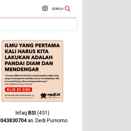
SEARCH
Infaq
BSI
(451)
1043830704
an. Dedi Purnomo