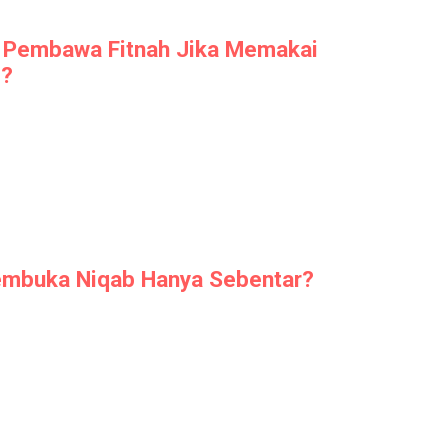
 Pembawa Fitnah Jika Memakai
m?
embuka Niqab Hanya Sebentar?