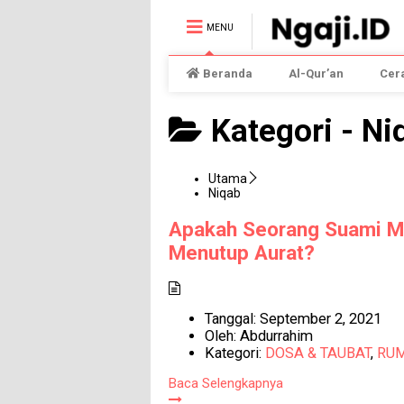
MENU
Beranda
Al-Qur’an
Cer
Kategori -
Ni
Utama
Niqab
Apakah Seorang Suami Me
Menutup Aurat?
Tanggal:
September 2, 2021
Oleh:
Abdurrahim
Kategori:
DOSA & TAUBAT
,
RU
Baca Selengkapnya