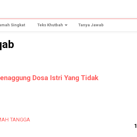
amah Singkat
Teks Khutbah
Tanya Jawab
qab
naggung Dosa Istri Yang Tidak
MAH TANGGA