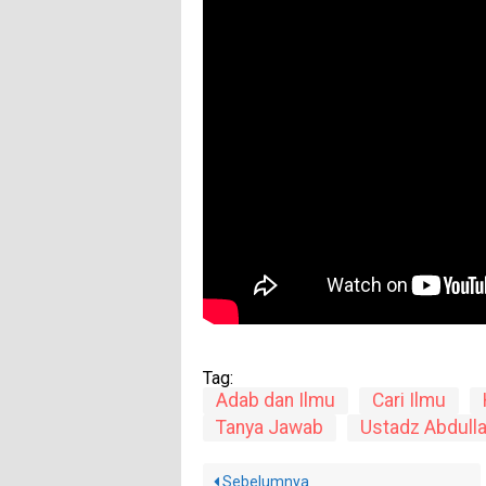
Tag:
Adab dan Ilmu
Cari Ilmu
Tanya Jawab
Ustadz Abdull
Sebelumnya