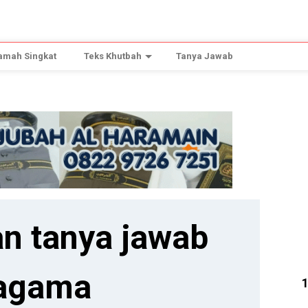
amah Singkat
Teks Khutbah
Tanya Jawab
n tanya jawab
agama