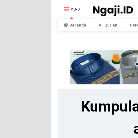
MENU
Beranda
Al-Qur’an
Cer
Kumpula