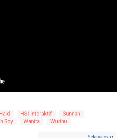
Haid
HSI Interaktif
Sunnah
ah Roy
Wanita
Wudhu
Selanjutnya