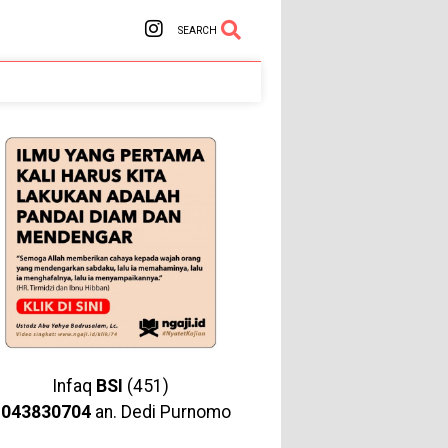
SEARCH
Infaq
BSI
(451)
1043830704
an. Dedi Purnomo