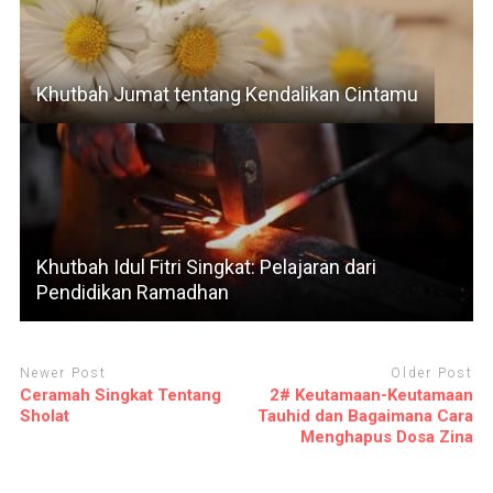
Khutbah Jumat tentang Kendalikan Cintamu
Khutbah Idul Fitri Singkat: Pelajaran dari
Pendidikan Ramadhan
Newer Post
Older Post
Ceramah Singkat Tentang
2# Keutamaan-Keutamaan
Sholat
Tauhid dan Bagaimana Cara
Menghapus Dosa Zina