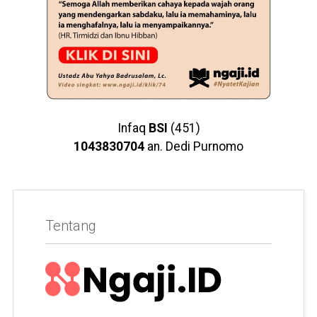
Infaq
BSI
(451)
1043830704
an. Dedi Purnomo
Tentang