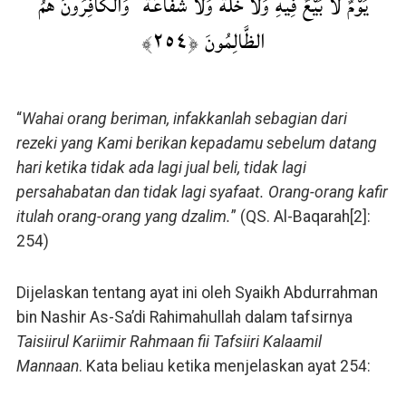
يَوْمٌ لَّا بَيْعٌ فِيهِ وَلَا خُلَّةٌ وَلَا شَفَاعَةٌ ۗ وَالْكَافِرُونَ هُمُ
الظَّالِمُونَ ﴿٢٥٤﴾
“
Wahai orang beriman, infakkanlah sebagian dari
rezeki yang Kami berikan kepadamu sebelum datang
hari ketika tidak ada lagi jual beli, tidak lagi
persahabatan dan tidak lagi syafaat. Orang-orang kafir
itulah orang-orang yang dzalim.
” (QS. Al-Baqarah[2]:
254)
Dijelaskan tentang ayat ini oleh Syaikh Abdurrahman
bin Nashir As-Sa’di Rahimahullah dalam tafsirnya
Taisiirul Kariimir Rahmaan fii Tafsiiri Kalaamil
Mannaan
. Kata beliau ketika menjelaskan ayat 254: