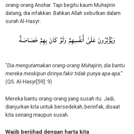
orang-orang Anshar. Tapi begitu kaum Muhajirin
datang, dia infakkan. Bahkan Allah sebutkan dalam
surah Al-Hasyr:
وَيُؤْثِرُونَ عَلَىٰ أَنفُسِهِمْ وَلَوْ كَانَ بِهِمْ خَصَاصَةٌ
“
Dia mengutamakan orang-orang Muhajirin, dia bantu
mereka meskipun dirinya fakir tidak punya apa-apa
.”
(QS. Al-Hasyr[59]: 9)
Mereka bantu orang-orang yang susah itu. Jadi,
dianjurkan kita untuk bersedekah, berinfak, disaat
kita senang maupun susah.
Wajib berjihad dengan harta kita