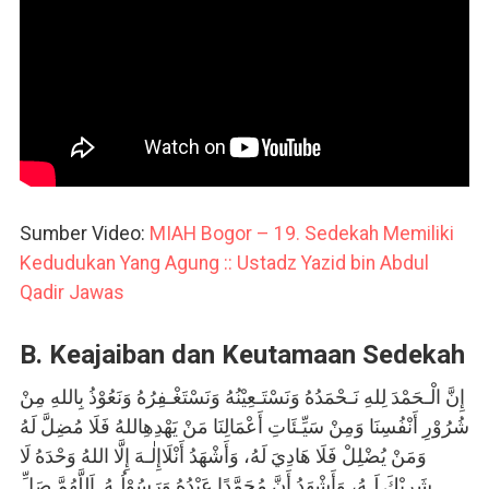
Sumber Video:
MIAH Bogor – 19. Sedekah Memiliki
Kedudukan Yang Agung :: Ustadz Yazid bin Abdul
Qadir Jawas
B
. Keajaiban dan Keutamaan Sedekah
إِنَّ الْـحَمْدَ لِلهِ نَـحْمَدُهُ وَنَسْتَـعِيْنُهُ وَنَسْتَغْـفِرُهُ وَنَعُوْذُ بِاللهِ مِنْ
شُرُوْرِ أَنْفُسِنَا وَمِنْ سَيِّـئَاتِ أَعْمَالِنَا مَنْ يَهْدِهِاللهُ فَلَا مُضِلَّ لَهُ
وَمَنْ يُضْلِلْ فَلَا هَادِيَ لَهُ، وَأَشْهَدُ أَنْلَاإِلٰـهَ إِلَّا اللهُ وَحْدَهُ لَا
شَرِيْكَ لَـهُ، وَأَشْهَدُ أَنَّ مُحَمَّدًا عَبْدُهُ وَرَسُوْلُـهُ. اَللَّهُمَّ صَلِّ