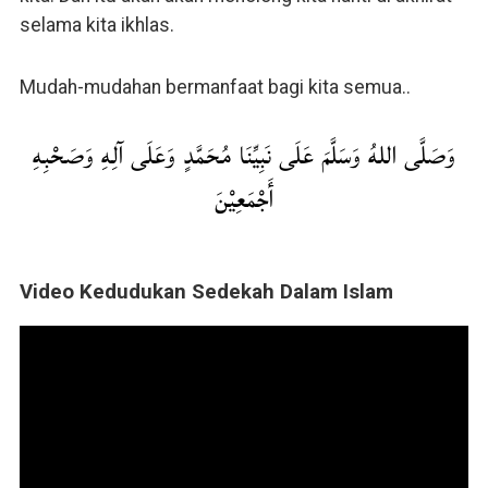
selama kita ikhlas.
Mudah-mudahan bermanfaat bagi kita semua..
وَصَلَّى اللهُ وَسَلَّمَ عَلَى نَبِيِّنَا مُحَمَّدٍ وَعَلَى آلِهِ وَصَحْبِهِ
أَجْمَعِيْنَ
Video Kedudukan Sedekah Dalam Islam