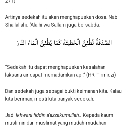
271)
Artinya sedekah itu akan menghapuskan dosa. Nabi
Shallallahu ‘Alaihi wa Sallam juga bersabda:
الصَّدَقَةُ تُطْفِئُ الْخَطِيئَةَ كَمَا يُطْفِئُ الْمَاءُ النَّارَ
“Sedekah itu dapat menghapuskan kesalahan
laksana air dapat memadamkan api.” (HR. Tirmidzi)
Dan sedekah juga sebagai bukti keimanan kita. Kalau
kita beriman, mesti kita banyak sedekah.
Jadi
Ikhwani fiddin a’azzakumullah..
Kepada kaum
muslimin dan muslimat yang mudah-mudahan