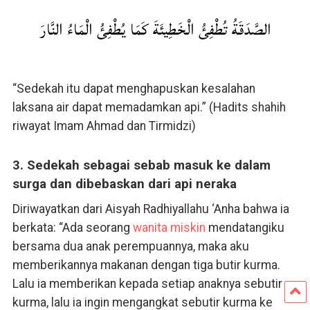
الصَّدَقَةُ تُطْفِئُ الْخَطِيئَةَ كَمَا يُطْفِئُ الْمَاءُ النَّارَ
“Sedekah itu dapat menghapuskan kesalahan
laksana air dapat memadamkan api.” (Hadits shahih
riwayat Imam Ahmad dan Tirmidzi)
3. Sedekah sebagai sebab masuk ke dalam
surga dan dibebaskan dari api neraka
Diriwayatkan dari Aisyah Radhiyallahu ‘Anha bahwa ia
berkata: “Ada seorang
wanita
miskin
mendatangiku
bersama dua anak perempuannya, maka aku
memberikannya makanan dengan tiga butir kurma.
Lalu ia memberikan kepada setiap anaknya sebutir
kurma, lalu ia ingin mengangkat sebutir kurma ke