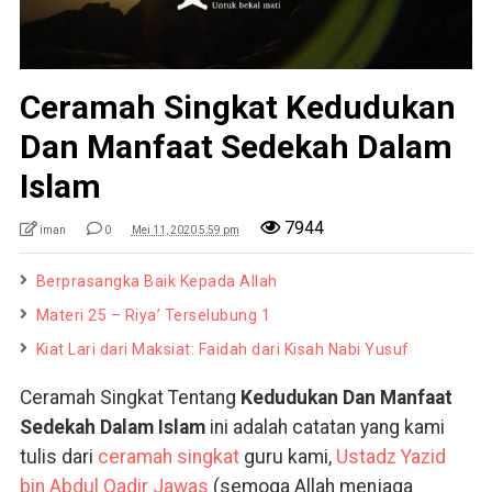
Ceramah Singkat Kedudukan
Dan Manfaat Sedekah Dalam
Islam
7944
iman
0
Mei 11, 2020 5:59 pm
Berprasangka Baik Kepada Allah
Materi 25 – Riya’ Terselubung 1
Kiat Lari dari Maksiat: Faidah dari Kisah Nabi Yusuf
Ceramah Singkat Tentang
Kedudukan Dan Manfaat
Sedekah Dalam Islam
ini adalah catatan yang kami
tulis dari
ceramah singkat
guru kami,
Ustadz Yazid
bin Abdul Qadir Jawas
(semoga Allah menjaga