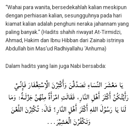
“Wahai para wanita, bersedekahlah kalian meskipun
dengan perhiasan kalian, sesungguhnya pada hari
kiamat kalian adalah penghuni neraka jahannam yang
paling banyak.” (Hadits shahih riwayat At-Tirmidzi,
Ahmad, Hakim dan Ibnu Hibban dari Zainab istrinya
Abdullah bin Mas’ud Radhiyallahu ‘Anhuma)
Dalam hadits yang lain juga Nabi bersabda:
يَا مَعْشَرَ النِّسَاءِ تَصَدَّقْنَ وَأَكْثِرْنَ الْاِسْتِغْفَارَ فَإِنِّـيْ
رَأَيْتُكُنَّ أَكْثَرَ أَهْلِ النَّارِ، فَقَالَتِ امْرَأَةٌ مِنْهُنَّ جَزْلَـةٌ: وَمَا
لَنَا يَا رَسُوْلَ اللهِ أَكْثَرَ أَهْلِ النَّارِ؟ قَالَ: تُكْثِرْنَ اللَّعْنَ
وَتَكْفُرْنَ الْعَشِيْرَ…