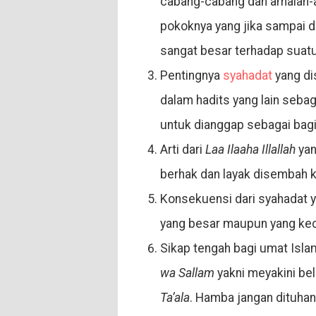
cabang-cabang dan amalan-ama
pokoknya yang jika sampai 
sangat besar terhadap suat
Pentingnya
syahadat
yang di
dalam hadits yang lain seba
untuk dianggap sebagai bagi
Arti dari
Laa Ilaaha Illallah
yan
berhak dan layak disembah k
Konsekuensi dari syahadat 
yang besar maupun yang keci
Sikap tengah bagi umat Isl
wa Sallam
yakni meyakini bel
Ta’ala
. Hamba jangan dituhank