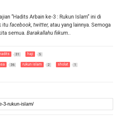
ian “Hadits Arbain ke-3 : Rukun Islam” ini di
k itu
facebook, twitter,
atau yang lainnya. Semoga
 kita semua.
Barakallahu fiikum.
.
hadits
haji
31
5
asa
rukun islam
sholat
36
2
1