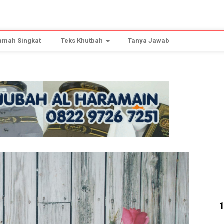
amah Singkat
Teks Khutbah
Tanya Jawab