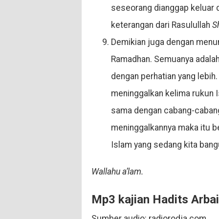
seseorang dianggap keluar 
keterangan dari Rasulullah
S
Demikian juga dengan menu
Ramadhan. Semuanya adalah pi
dengan perhatian yang lebih.
meninggalkan kelima rukun Isl
sama dengan cabang-cabang 
meninggalkannya maka itu b
Islam yang sedang kita bang
Wallahu a’lam.
Mp3 kajian Hadits Arbai
Sumber audio: radiorodja.com