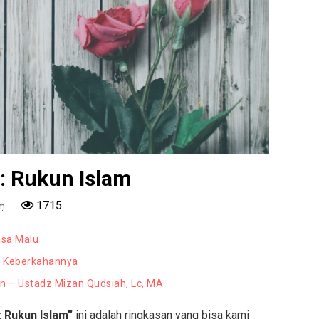
 : Rukun Islam
1715
pm
asa Malu
n Keberkahannya
an – Ustadz Mizan Qudsiah, Lc, MA
: Rukun Islam”
ini adalah ringkasan yang bisa kami