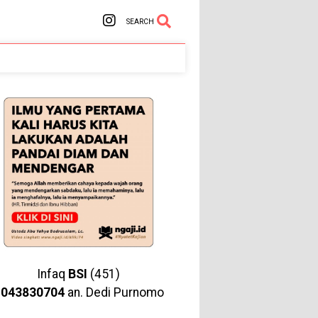
SEARCH
Infaq
BSI
(451)
1043830704
an. Dedi Purnomo