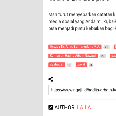
Mari turut menyebarkan catatan kaj
media sosial yang Anda miliki, bai
bisa menjadi pintu kebaikan bagi
Ustadz Dr. Anas Burhanuddin, M.A.
22
Kumpulan Hadits Arbain Nawawi
pu
20
syahadat
zakat
2
3
AUTHOR:
LAILA