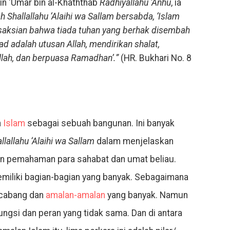
in ‘Umar bin al-Khaththab
Radhiyallahu ‘Anhu
, ia
 Shallallahu ‘Alaihi wa Sallam bersabda, ‘Islam
rsaksian bahwa tiada tuhan yang berhak disembah
 adalah utusan Allah, mendirikan shalat,
ullah, dan berpuasa Ramadhan’.”
(HR. Bukhari No. 8
n
Islam
sebagai sebuah bangunan. Ini banyak
llallahu ‘Alaihi wa Sallam
dalam menjelaskan
n pemahaman para sahabat dan umat beliau.
miliki bagian-bagian yang banyak. Sebagaimana
-cabang dan
amalan-amalan
yang banyak. Namun
ungsi dan peran yang tidak sama. Dan di antara