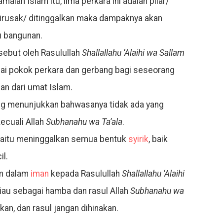
lan Islam itu, lima perkara ini adalah pilar/
dirusak/ ditinggalkan maka dampaknya akan
u bangunan.
sebut oleh Rasulullah
Shallallahu ‘Alaihi wa Sallam
gai pokok perkara dan gerbang bagi seseorang
an dari umat Islam.
g menunjukkan bahwasanya tidak ada yang
ecuali Allah
Subhanahu wa Ta’ala
.
yaitu meninggalkan semua bentuk
syirik
, baik
l.
am dalam
iman
kepada Rasulullah
Shallallahu ‘Alaihi
iau sebagai hamba dan rasul Allah
Subhanahu wa
an, dan rasul jangan dihinakan.