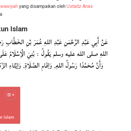
Nawawiyah
yang disampaikan oleh
Ustadz Anas
a.
kun Islam
عَنْ أَبِي عَبْدِ الرَّحْمَنِ عَبْدِ اللهِ عُمَرَ بْنِ الخَطَّابِ 
اللهِ صلى الله عليه وسلم يَقُولُ : بُنِيَ الْاِسْلَامُ عَلَى خَم
وَأَنَّ مُحَمَّدًا رَسُولُ اللهِ, وَاِقَامِ الصَّلَاةِ, وَاِيْتَاءِ ال.
un Islam