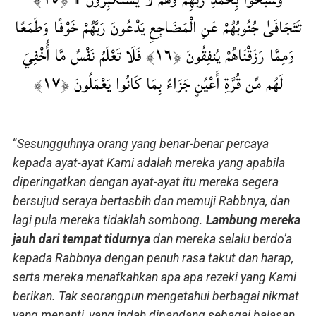
تَتَجَافَىٰ جُنُوبُهُمْ عَنِ الْمَضَاجِعِ يَدْعُونَ رَبَّهُمْ خَوْفًا وَطَمَعًا
وَمِمَّا رَزَقْنَاهُمْ يُنفِقُونَ ﴿١٦﴾ فَلَا تَعْلَمُ نَفْسٌ مَّا أُخْفِيَ
لَهُم مِّن قُرَّةِ أَعْيُنٍ جَزَاءً بِمَا كَانُوا يَعْمَلُونَ ﴿١٧﴾
“
Sesungguhnya orang yang benar-benar percaya
kepada ayat-ayat Kami adalah mereka yang apabila
diperingatkan dengan ayat-ayat itu mereka segera
bersujud seraya bertasbih dan memuji Rabbnya, dan
lagi pula mereka tidaklah sombong.
Lambung mereka
jauh dari tempat tidurnya
dan mereka selalu berdo’a
kepada Rabbnya dengan penuh rasa takut dan harap,
serta mereka menafkahkan apa apa rezeki yang Kami
berikan. Tak seorangpun mengetahui berbagai nikmat
yang menanti, yang indah dipandang sebagai balasan