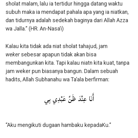
sholat malam, lalu ia tertidur hingga datang waktu
subuh maka ia mendapat pahala apa yang ia niatkan,
dan tidurnya adalah sedekah baginya dari Allah Azza
wa Jalla.” (HR. An-Nasa’i)
Kalau kita tidak ada niat sholat tahajud, jam
weker
sebesar apapun tidak akan bisa
membangunkan kita. Tapi kalau niatn kita kuat, tanpa
jam weker pun biasanya bangun. Dalam sebuah
hadits, Allah Subhanahu wa Ta’ala berfirman:
أَنَا عِنْدَ ظَنِّ عَبْدِي بِي
“Aku mengikuti dugaan hambaku kepadaKu.”