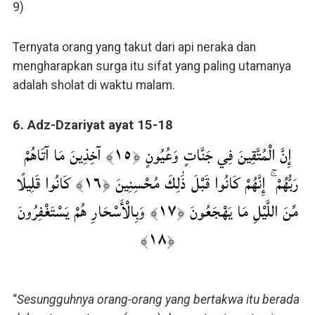
9)
Ternyata orang yang takut dari api neraka dan
mengharapkan surga itu sifat yang paling utamanya
adalah sholat di waktu malam.
6. Adz-Dzariyat ayat 15-18
إِنَّ الْمُتَّقِينَ فِي جَنَّاتٍ وَعُيُونٍ ﴿١٥﴾ آخِذِينَ مَا آتَاهُمْ
رَبُّهُمْ ۚ إِنَّهُمْ كَانُوا قَبْلَ ذَٰلِكَ مُحْسِنِينَ ﴿١٦﴾ كَانُوا قَلِيلًا
مِّنَ اللَّيْلِ مَا يَهْجَعُونَ ﴿١٧﴾ وَبِالْأَسْحَارِ هُمْ يَسْتَغْفِرُونَ
﴿١٨﴾
“
Sesungguhnya orang-orang yang bertakwa itu berada