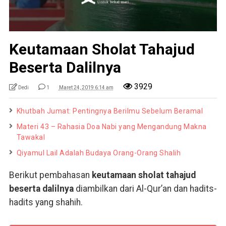
Keutamaan Sholat Tahajud
Beserta Dalilnya
3929
Dedi
1
Maret 24, 2019 6:14 am
Khutbah Jumat: Pentingnya Berilmu Sebelum Beramal
Materi 43 – Rahasia Doa Nabi yang Mengandung Makna
Tawakal
Qiyamul Lail Adalah Budaya Orang-Orang Shalih
Berikut pembahasan
keutamaan sholat tahajud
beserta dalilnya
diambilkan dari Al-Qur’an dan hadits-
hadits yang shahih.