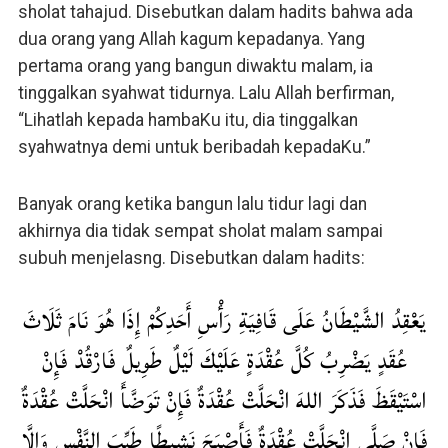
sholat tahajud. Disebutkan dalam hadits bahwa ada
dua orang yang Allah kagum kepadanya. Yang
pertama orang yang bangun diwaktu malam, ia
tinggalkan syahwat tidurnya. Lalu Allah berfirman,
“Lihatlah kepada hambaKu itu, dia tinggalkan
syahwatnya demi untuk beribadah kepadaKu.”
Banyak orang ketika bangun lalu tidur lagi dan
akhirnya dia tidak sempat sholat malam sampai
subuh menjelasng. Disebutkan dalam hadits:
يَعْقِدُ الشَّيْطَانُ عَلَى قَافِيَةِ رَأْسِ أَحَدِكُمْ إِذَا هُوَ نَامَ ثَلَاثَ
عُقَدٍ يَضْرِبُ كُلَّ عُقْدَةٍ عَلَيْكَ لَيْلٌ طَوِيلٌ فَارْقُدْ فَإِنْ
اسْتَيْقَظَ فَذَكَرَ اللهَ انْحَلَّتْ عُقْدَةٌ فَإِنْ تَوَضَّأَ انْحَلَّتْ عُقْدَةٌ
فَإِنْ صَلَّى انْحَلَّتْ عُقْدَةٌ فَأَصْبَحَ نَشِيطًا طَيِّبَ النَّفْسِ وَإِلَّا