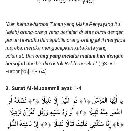
“
Dan hamba-hamba Tuhan yang Maha Penyayang itu
(ialah) orang-orang yang berjalan di atas bumi dengan
penuh tawadhu dan apabila orang-orang jahil menyapa
mereka, mereka mengucapkan kata-kata yang
selamat. Dan
orang yang melalui malam hari dengan
bersujud
dan berdiri untuk Rabb mereka.
” (QS. Al-
Furqan[25]: 63-64)
3. Surat Al-Muzammil ayat 1-4
يَا أَيُّهَا الْمُزَّمِّلُ ﴿١﴾ قُمِ اللَّيْلَ إِلَّا قَلِيلًا ﴿٢﴾ نِّصْفَهُ أَوِ
انقُصْ مِنْهُ قَلِيلًا ﴿٣﴾ أَوْ زِدْ عَلَيْهِ وَرَتِّلِ الْقُرْآنَ تَرْتِيلًا
﴿٤﴾ إِنَّا سَنُلْقِي عَلَيْكَ قَوْلًا ثَقِيلًا ﴿٥﴾ إِنَّ نَاشِئَةَ اللَّيْلِ