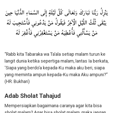
يَنْزِلُ رَبُّنَا تَبَارَكَ وَتَعَالَى كُلَّ لَيْلَةٍ إِلَى السَّمَاءِ الدُّنْيَا حِينَ
يَبْقَى ثُلُثُ اللَّيْلِ الْآخِرُ فَيَقُولُ مَنْ يَدْعُونِي فَأَسْتَجِيبَ لَهُ
مَنْ يَسْأَلُنِي فَأُعْطِيَهُ مَنْ يَسْتَغْفِرُنِي فَأَغْفِرَ لَهُ
“Rabb kita Tabaraka wa Ta’ala setiap malam turun ke
langit dunia ketika sepertiga malam, lantas Ia berkata,
‘Siapa yang berdo’a kepada-Ku maka aku beri, siapa
yang meminta ampun kepada-Ku maka Aku ampuni?”
(HR. Bukhari)
Adab Sholat Tahajud
Mempersiapkan bagaimana caranya agar kita bisa
sholat malam? Agar bisa sholat malam, maka jangan