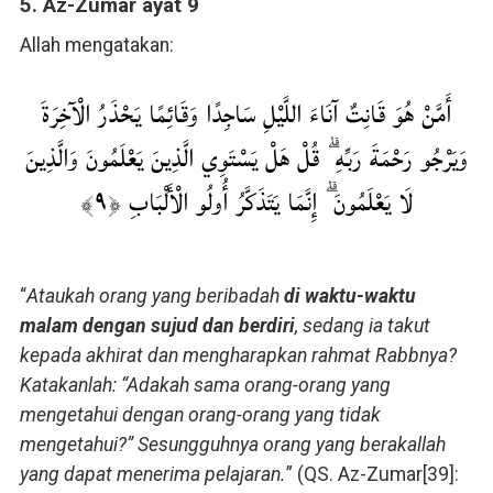
5. Az-Zumar ayat 9
Allah mengatakan:
أَمَّنْ هُوَ قَانِتٌ آنَاءَ اللَّيْلِ سَاجِدًا وَقَائِمًا يَحْذَرُ الْآخِرَةَ
وَيَرْجُو رَحْمَةَ رَبِّهِ ۗ قُلْ هَلْ يَسْتَوِي الَّذِينَ يَعْلَمُونَ وَالَّذِينَ
لَا يَعْلَمُونَ ۗ إِنَّمَا يَتَذَكَّرُ أُولُو الْأَلْبَابِ ﴿٩﴾
“
Ataukah orang yang beribadah
di waktu-waktu
malam dengan sujud dan berdiri
, sedang ia takut
kepada akhirat dan mengharapkan rahmat Rabbnya?
Katakanlah: “Adakah sama orang-orang yang
mengetahui dengan orang-orang yang tidak
mengetahui?” Sesungguhnya orang yang berakallah
yang dapat menerima pelajaran.
” (QS. Az-Zumar[39]: