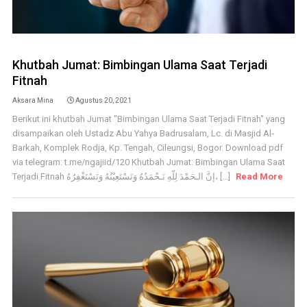
Khutbah Jumat: Bimbingan Ulama Saat Terjadi
Fitnah
Aksara Mina
Agustus 20, 2021
Berikut ini khutbah Jumat "Bimbingan Ulama Saat Terjadi Fitnah" yang
disampaikan oleh Ustadz Abu Yahya Badrusalam, Lc. di Masjid Al-
Barkah, Komplek Rodja, Kp. Tengah, Cileungsi, Bogor. Download pdf
via telegram: t.me/ngajiid/120 Khutbah Jumat: Bimbingan Ulama Saat
Terjadi Fitnah إنَّ الـحَمْدَ لِلّهِ نَـحْمَدُهُ وَنَسْتَعِيْنُهُ وَنَسْتَغْفِرُهُ، [...]
Read More