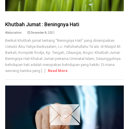
Khutbah Jumat : Beningnya Hati
Abdurrahim
Desember 8, 2021
Berikut khutbah jumat tentang “Beningnya Hati” yang disampaikan
Ustadz Abu Yahya Badrusalam, Lc. Hafizhahullahu Ta’ala. di Masjid Al-
Barkah, Komplek Rodja, Kp. Tengah, Cileungsi, Bogor. Khutbah Jumat :
Beningnya Hati Khubat Jumat pertama Ummatal Islam, Sesungguhnya
kehidupan hati adalah merupakan kehidupan yang hakiki. Di mana
seorang hamba yang [...]
Read More