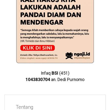
Infaq
BSI
(451)
1043830704
an. Dedi Purnomo
Tentang