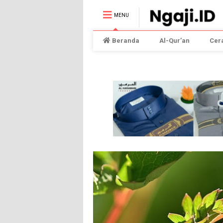
MENU
Beranda
Al-Qur’an
Cer