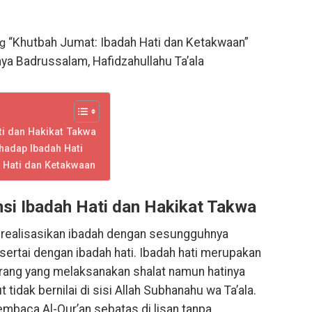
“Khutbah Jumat: Ibadah Hati dan Ketakwaan”
ng
a Badrussalam, Hafidzahullahu Ta’ala
ti dan Hakikat Takwa
hadap Ibadah Hati
 Hati dan Ketakwaan
si Ibadah Hati dan Hakikat Takwa
realisasikan ibadah dengan sesungguhnya
isertai dengan ibadah hati. Ibadah hati merupakan
rang yang melaksanakan shalat namun hatinya
 tidak bernilai di sisi Allah Subhanahu wa Ta’ala.
mbaca Al-Qur’an sebatas di lisan tanpa