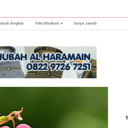
amah Singkat
Teks Khutbah
Tanya Jawab