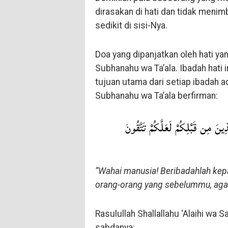
dirasakan di hati dan tidak menim
sedikit di sisi-Nya.
Doa yang dipanjatkan oleh hati yan
Subhanahu wa Ta’ala. Ibadah hati
tujuan utama dari setiap ibadah 
Subhanahu wa Ta’ala berfirman:
ِينَ مِن قَبْلِكُمْ لَعَلَّكُمْ تَتَّقُونَ
“Wahai manusia! Beribadahlah ke
orang-orang yang sebelummu, aga
Rasulullah Shallallahu ‘Alaihi wa
sabdanya: