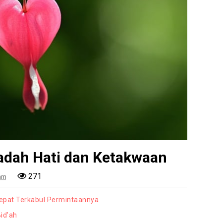
adah Hati dan Ketakwaan
271
 am
epat Terkabul Permintaannya
Bid’ah