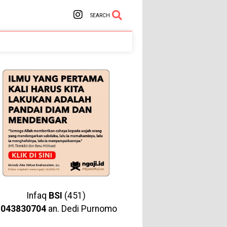
SEARCH
Infaq
BSI
(451)
1043830704
an. Dedi Purnomo