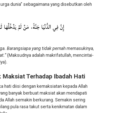
“surga dunia” sebagaimana yang disebutkan oleh
إِنَّ فِي الدُّنْيَا جَنَّةً، مَنْ لَمْ يَدْخُلْهَا لَ
rga. Barangsiapa yang tidak pernah memasukinya,
at.”
(Maksudnya adalah makrifatullah, mencintai-
ya).
 Maksiat Terhadap Ibadah Hati
ika hati diisi dengan kemaksiatan kepada Allah
yang banyak berbuat maksiat akan mendapati
ada Allah semakin berkurang. Semakin sering
ilang pula rasa takut serta kenikmatan dalam