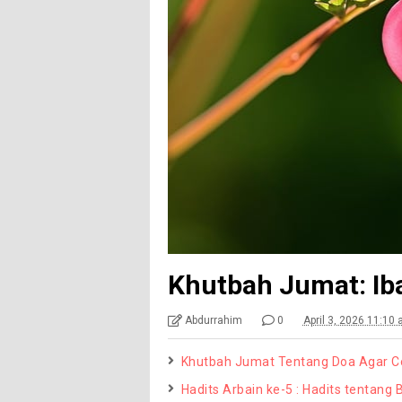
Khutbah Jumat: Ib
Abdurrahim
0
April 3, 2026 11:10
Khutbah Jumat Tentang Doa Agar C
Hadits Arbain ke-5 : Hadits tentang 