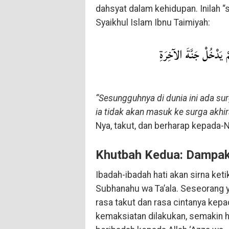
dahsyat dalam kehidupan. Inilah 
Syaikhul Islam Ibnu Taimiyah:
مْ يَدْخُلْ جَنَّةَ الآخِرَةِ
“Sesungguhnya di dunia ini ada su
ia tidak akan masuk ke surga akhir
Nya, takut, dan berharap kepada-N
Khutbah Kedua: Dampak
Ibadah-ibadah hati akan sirna ket
Subhanahu wa Ta’ala. Seseorang 
rasa takut dan rasa cintanya kep
kemaksiatan dilakukan, semakin h