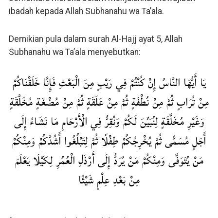
ibadah kepada Allah Subhanahu wa Ta’ala.
Demikian pula dalam surah Al-Hajj ayat 5, Allah
Subhanahu wa Ta’ala menyebutkan:
يَا أَيُّهَا النَّاسُ إِنْ كُنْتُمْ فِي رَيْبٍ مِنَ الْبَعْثِ فَإِنَّا خَلَقْنَاكُمْ
مِنْ تُرَابٍ ثُمَّ مِنْ نُطْفَةٍ ثُمَّ مِنْ عَلَقَةٍ ثُمَّ مِنْ مُضْغَةٍ مُخَلَّقَةٍ
وَغَيْرِ مُخَلَّقَةٍ لِنُبَيِّنَ لَكُمْ وَنُقِرُّ فِي الْأَرْحَامِ مَا نَشَاءُ إِلَى
أَجَلٍ مُسَمًّى ثُمَّ يُخْرِجُكُمْ طِفْلًا ثُمَّ لِتَبْلُغُوا أَشُدَّكُمْ وَمِنْكُمْ
مَنْ يُتَوَفَّى وَمِنْكُمْ مَنْ يُرَدُّ إِلَى أَرْذَلِ الْعُمُرِ لِكَيْلَا يَعْلَمَ
مِنْ بَعْدِ عِلْمٍ شَيْئًا