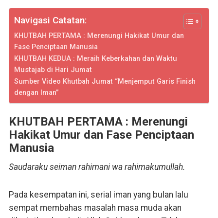
Navigasi Catatan:
KHUTBAH PERTAMA : Merenungi Hakikat Umur dan
Fase Penciptaan Manusia
KHUTBAH KEDUA : Meraih Keberkahan dan Waktu
Mustajab di Hari Jumat
Sumber Video Khutbah Jumat “Menjemput Garis Finish
dengan Iman”
KHUTBAH PERTAMA : Merenungi
Hakikat Umur dan Fase Penciptaan
Manusia
Saudaraku seiman rahimani wa rahimakumullah.
Pada kesempatan ini, serial iman yang bulan lalu
sempat membahas masalah masa muda akan