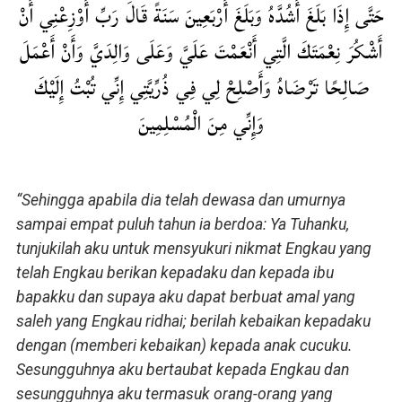
حَتَّى إِذَا بَلَغَ أَشُدَّهُ وَبَلَغَ أَرْبَعِينَ سَنَةً قَالَ رَبِّ أَوْزِعْنِي أَنْ
أَشْكُرَ نِعْمَتَكَ الَّتِي أَنْعَمْتَ عَلَيَّ وَعَلَى وَالِدَيَّ وَأَنْ أَعْمَلَ
صَالِحًا تَرْضَاهُ وَأَصْلِحْ لِي فِي ذُرِّيَّتِي إِنِّي تُبْتُ إِلَيْكَ
وَإِنِّي مِنَ الْمُسْلِمِينَ
“Sehingga apabila dia telah dewasa dan umurnya
sampai empat puluh tahun ia berdoa: Ya Tuhanku,
tunjukilah aku untuk mensyukuri nikmat Engkau yang
telah Engkau berikan kepadaku dan kepada ibu
bapakku dan supaya aku dapat berbuat amal yang
saleh yang Engkau ridhai; berilah kebaikan kepadaku
dengan (memberi kebaikan) kepada anak cucuku.
Sesungguhnya aku bertaubat kepada Engkau dan
sesungguhnya aku termasuk orang-orang yang