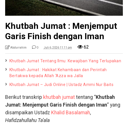
Khutbah Jumat : Menjemput
Garis Finish dengan Iman
62
Abdurrahim
0
Juli 6, 2026 11:11 pm
Khutbah Jumat Tentang Ilmu: Kewajiban Yang Terlupakan
Khutbah Jumat : Hakikat Kehambaan dan Perintah
Bertakwa kepada Allah ‘Azza wa Jalla
Khutbah Jumat – Judi Online | Ustadz Ammi Nur Baits
Berikut transkrip
khutbah jumat
tentang “
Khutbah
Jumat: Menjemput Garis Finish dengan Iman
” yang
disampaikan Ustadz
Khalid Basalamah
,
Hafidzahullahu Ta’ala