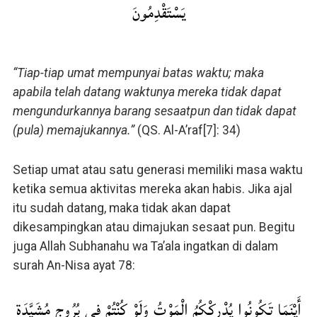
يَسْتَقْدِمُونَ
“Tiap-tiap umat mempunyai batas waktu; maka
apabila telah datang waktunya mereka tidak dapat
mengundurkannya barang sesaatpun dan tidak dapat
(pula) memajukannya.”
(QS. Al-A’raf[7]: 34)
Setiap umat atau satu generasi memiliki masa waktu
ketika semua aktivitas mereka akan habis. Jika ajal
itu sudah datang, maka tidak akan dapat
dikesampingkan atau dimajukan sesaat pun. Begitu
juga Allah Subhanahu wa Ta’ala ingatkan di dalam
surah An-Nisa ayat 78:
أَيْنَمَا تَكُونُوا يُدْرِكْكُمُ الْمَوْتُ وَلَوْ كُنْتُمْ فِي بُرُوجٍ مُشَيَّدَةٍ