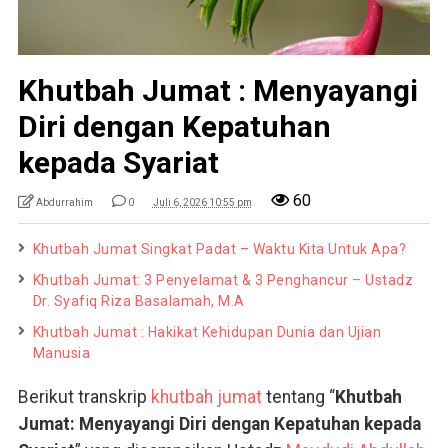
Khutbah Jumat : Menyayangi
Diri dengan Kepatuhan
kepada Syariat
60
Abdurrahim
0
Juli 6, 2026 10:55 pm
Khutbah Jumat Singkat Padat – Waktu Kita Untuk Apa?
Khutbah Jumat: 3 Penyelamat & 3 Penghancur – Ustadz
Dr. Syafiq Riza Basalamah, M.A
Khutbah Jumat : Hakikat Kehidupan Dunia dan Ujian
Manusia
Berikut transkrip
khutbah jumat
tentang “
Khutbah
Jumat: Menyayangi Diri dengan Kepatuhan kepada