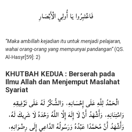
فَاعْتَبِرُوا يَا أُولِي الْأَبْصَارِ
“Maka ambillah kejadian itu untuk menjadi pelajaran,
wahai orang-orang yang mempunyai pandangan”
(QS.
Al-Hasyr[59]: 2)
KHUTBAH KEDUA : Berserah pada
Ilmu Allah dan Menjemput Maslahat
Syariat
الْحَمْدُ لِلَّهِ عَلَى إِحْسَانِهِ، وَالشُّكْرُ لَهُ عَلَى تَوْفِيقِهِ
وَامْتِنَانِهِ، وَأَشْهَدُ أَنْ لَا إِلَهَ إِلَّا اللَّهُ وَحْدَهُ لَا شَرِيكَ لَهُ،
وَأَشْهَدُ أَنَّ مُحَمَّدًا عَبْدُهُ وَرَسُولُهُ الدَّاعِي إِلَى رِضْوَانِهِ،