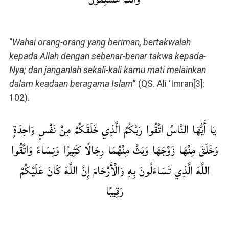
“
Wahai orang-orang yang beriman, bertakwalah
kepada Allah dengan sebenar-benar takwa kepada-
Nya; dan janganlah sekali-kali kamu mati melainkan
dalam keadaan beragama Islam
” (QS. Ali ‘Imran[3]:
102).
يَا أَيُّهَا النَّاسُ اتَّقُوا رَبَّكُمُ الَّذِي خَلَقَكُمْ مِنْ نَفْسٍ وَاحِدَةٍ
وَخَلَقَ مِنْهَا زَوْجَهَا وَبَثَّ مِنْهُمَا رِجَالًا كَثِيرًا وَنِسَاءً وَاتَّقُوا
اللَّهَ الَّذِي تَسَاءَلُونَ بِهِ وَالْأَرْحَامَ إِنَّ اللَّهَ كَانَ عَلَيْكُمْ
رَقِيبًا