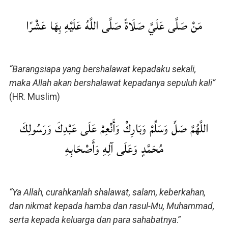
مَنْ صَلَّى عَلَيَّ صَلَاةً صَلَّى اللَّهُ عَلَيْهِ بِهَا عَشْرًا
“Barangsiapa yang bershalawat kepadaku sekali,
maka Allah akan bershalawat kepadanya sepuluh kali”
(HR. Muslim)
اللَّهُمَّ صَلِّ وَسَلِّمْ وَبَارِكْ وَأَنْعِمْ عَلَى عَبْدِكَ وَرَسُولِكَ
مُحَمَّدٍ وَعَلَى آلِهِ وَأَصْحَابِهِ
“Ya Allah, curahkanlah shalawat, salam, keberkahan,
dan nikmat kepada hamba dan rasul-Mu, Muhammad,
serta kepada keluarga dan para sahabatnya
.”