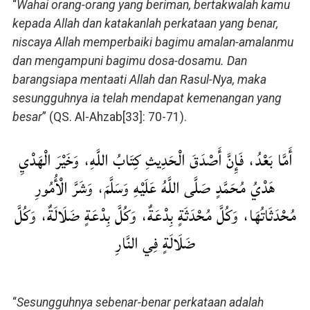
“
Wahai orang-orang yang beriman, bertakwalah kamu
kepada Allah dan katakanlah perkataan yang benar,
niscaya Allah memperbaiki bagimu amalan-amalanmu
dan mengampuni bagimu dosa-dosamu. Dan
barangsiapa mentaati Allah dan Rasul-Nya, maka
sesungguhnya ia telah mendapat kemenangan yang
besar
” (QS. Al-Ahzab[33]: 70-71).
أَمَّا بَعْدُ، فَإِنَّ أَصْدَقَ الْحَدِيثِ كِتَابُ اللَّهِ، وَخَيْرَ الْهَدْيِ
هَدْيُ مُحَمَّدٍ صَلَّى اللَّهُ عَلَيْهِ وَسَلَّمَ، وَشَرَّ الْأُمُورِ
مُحْدَثَاتُهَا، وَكُلَّ مُحْدَثَةٍ بِدْعَةٌ، وَكُلَّ بِدْعَةٍ ضَلَالَةٌ، وَكُلَّ
ضَلَالَةٍ فِي النَّارِ
“
Sesungguhnya sebenar-benar perkataan adalah