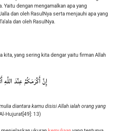
a. Yaitu dengan mengamalkan apa yang
 Jalla dan oleh RasulNya serta menjauhi apa yang
Ta’ala dan oleh RasulNya.
a kita, yang sering kita dengar yaitu firman Allah
إِنَّ أَكْرَمَكُمْ عِنْدَ اللَّهِ أ ۚ
ulia diantara kamu disisi Allah ialah orang yang
Al-Hujurat[49]: 13)
g menjelaskan ukuran
kemuliaan
yang tentunya