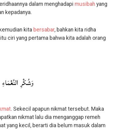
 keridhaannya dalam menghadapi
musibah
yang
an kepadanya.
 kemudian kita
bersabar
, bahkan kita ridha
tu ciri yang pertama bahwa kita adalah orang
وَشُكْرِ النَّعْمَاءِ
ikmat
. Sekecil apapun nikmat tersebut. Maka
patkan nikmat lalu dia menganggap remeh
ikmat yang kecil, berarti dia belum masuk dalam