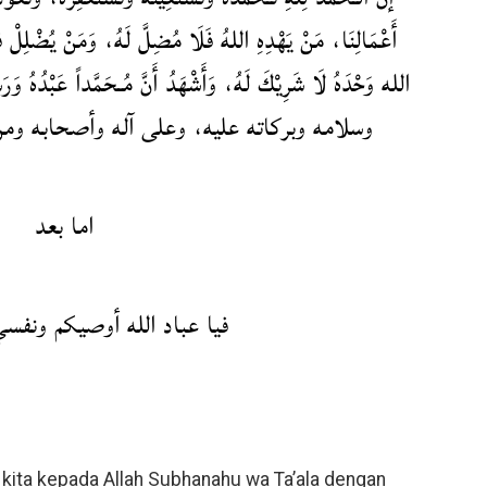
أَعْمَالِنَا، مَنْ يَهْدِهِ اللهُ فَلَا مُضِلَّ لَهُ، وَمَنْ يُضْلِلْ فَلَ
الله وَحْدَهُ لَا شَرِيْكَ لَهُ، وَأَشْهَدُ أَنَّ مُـحَمَّداً عَ
وسلامه وبركاته عليه، وعلى آله وأصحابه ومن
اما بعد
فيا عباد الله أوصيكم ونفسي
kita kepada Allah Subhanahu wa Ta’ala dengan