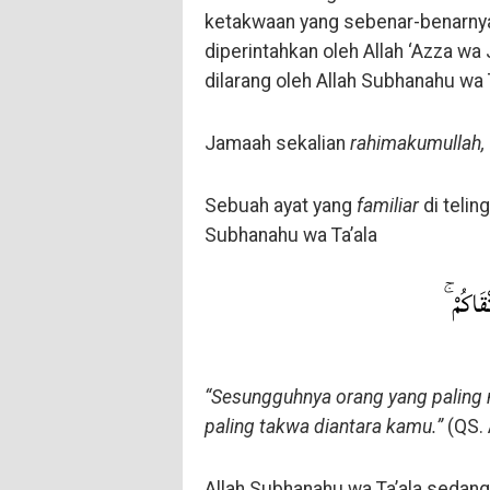
ketakwaan yang sebenar-benarny
diperintahkan oleh Allah ‘Azza wa
dilarang oleh Allah Subhanahu wa 
Jamaah sekalian
rahimakumullah,
Sebuah ayat yang
familiar
di teling
Subhanahu wa Ta’ala
َتْقَاكُمْ
“Sesungguhnya orang yang paling m
paling takwa diantara kamu.”
(QS. 
Allah Subhanahu wa Ta’ala sedan