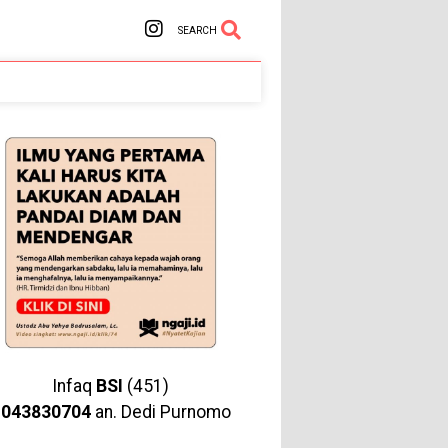
SEARCH
Infaq
BSI
(451)
1043830704
an. Dedi Purnomo