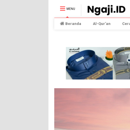
MENU
Beranda
Al-Qur’an
Cer