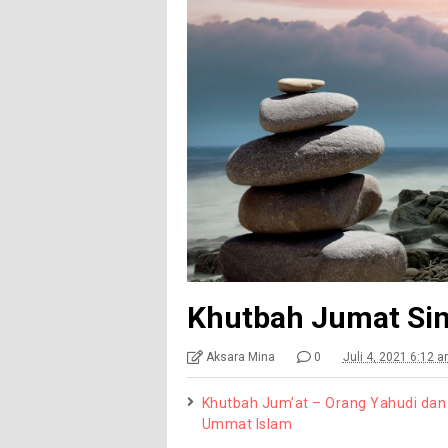
Khutbah Jumat Sin
Aksara Mina
0
Juli 4, 2021 6:12 
Khutbah Jum’at – Orang Yahudi dan
Ummat Islam