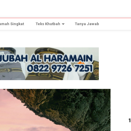
amah Singkat
Teks Khutbah
Tanya Jawab