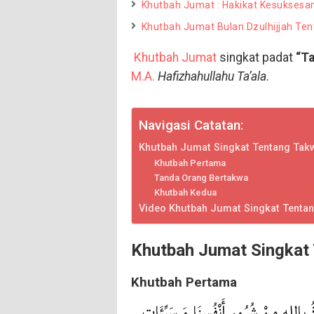
Khutbah Jumat : Hakikat Kesuksesa
Khutbah Jumat Bulan Dzulhijjah Ten
Khutbah Jumat
singkat padat
“T
M.A.
Hafizhahullahu Ta’ala
.
Navigasi Catatan:
Khutbah Jumat Singkat Tentang Tak
Khutbah Pertama
Tanda Orang Bertakwa
Khutbah Kedua
Video Khutbah Jumat Singkat Tenta
Khutbah Jumat Singkat
Khutbah Pertama
وذُ بِاللهِ مِنْ شُرُورِ أَنْفُسِنَا وَ سَيِّئَاتِ