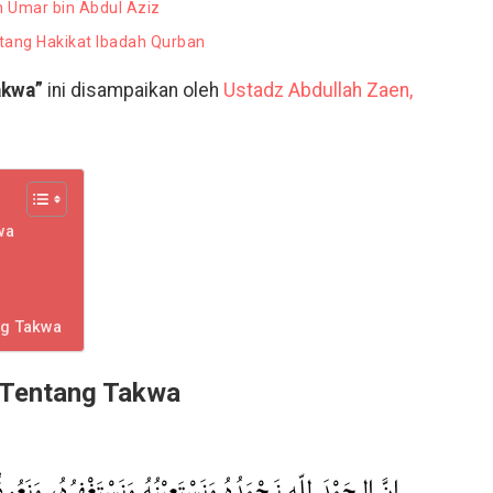
n Umar bin Abdul Aziz
tang Hakikat Ibadah Qurban
akwa”
ini disampaikan oleh
Ustadz Abdullah Zaen,
wa
ng Takwa
 Tentang Takwa
إنَّ الـحَمْدَ لِلّهِ نَـحْمَدُهُ وَنَسْتَعِيْنُهُ وَنَسْتَغْفِرُهُ، وَنَعُ