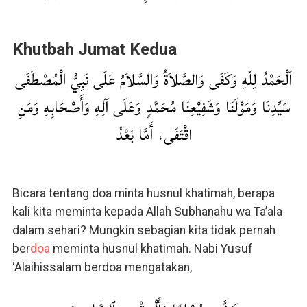
Khutbah Jumat Kedua
اَلْحَمْدُ لِلّهِ وَكَفَى وَالصَّلاَةُ وَالسَّلاَمُ عَلَى نَبِيُّ الْمُصْطَفَى
سَيِّدِنَا وَمَوْلَنَا وَشَفِيْعِنَا مُحَمَّدٍ وَعَلَى آلِهِ وَأَصْحَابِهِ وَمَنِ
اقْتَفَى، أَمَّا بَعْدُ
Bicara tentang doa minta husnul khatimah, berapa
kali kita meminta kepada Allah Subhanahu wa Ta’ala
dalam sehari? Mungkin sebagian kita tidak pernah
ber
doa
meminta husnul khatimah. Nabi Yusuf
‘Alaihissalam berdoa mengatakan,