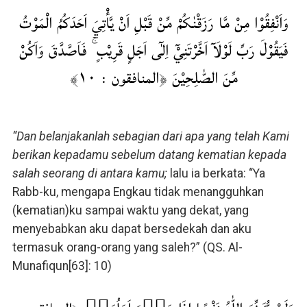
وَاَنْفِقُوْا مِنْ مَّا رَزَقْنٰكُمْ مِّنْ قَبْلِ اَنْ يَّأْتِيَ اَحَدَكُمُ الْمَوْتُ
فَيَقُوْلَ رَبِّ لَوْلَآ اَخَّرْتَنِيْٓ اِلٰٓى اَجَلٍ قَرِيْبٍ ۚ فَاَصَّدَّقَ وَاَكُنْ
مِّنَ الصّٰلِحِيْنَ ﴿المنافقون : ۱۰﴾
“Dan belanjakanlah sebagian dari apa yang telah Kami
berikan kepadamu sebelum datang kematian kepada
salah seorang di antara kamu;
lalu ia berkata: “Ya
Rabb-ku, mengapa Engkau tidak menangguhkan
(kematian)ku sampai waktu yang dekat, yang
menyebabkan aku dapat bersedekah dan aku
termasuk orang-orang yang saleh?” (QS. Al-
Munafiqun[63]: 10)