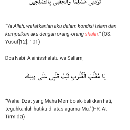
تَوَفَّنِى مُسْلِمًا وَأَلْحِقْنِى بِٱلصَّٰلِحِينَ
“Ya Allah, wafatkanlah aku dalam kondisi Islam dan
kumpulkan aku dengan orang-orang
shali
h
.”
(QS.
Yusuf[12]: 101)
Doa Nabi ‘Alaihisshalatu wa Sallam;
يَا مُقَلِّبَ الْقُلُوبِ ثَبِّتْ قَلْبِى عَلَى دِينِكَ
“Wahai Dzat yang Maha Membolak-balikkan hati,
teguhkanlah hatiku di atas agama-Mu.”(HR. At
Tirmidzi)