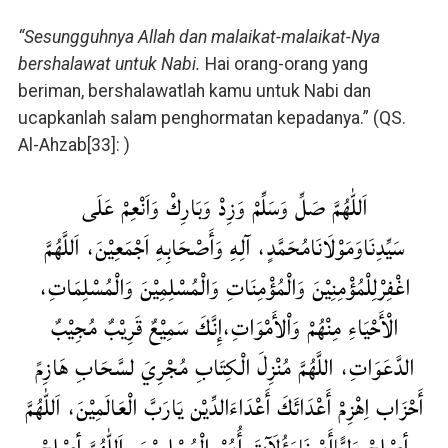
“Sesungguhnya Allah dan malaikat-malaikat-Nya
bershalawat untuk Nabi.
Hai orang-orang yang
beriman, bershalawatlah kamu untuk Nabi dan
ucapkanlah salam penghormatan kepadanya.” (QS.
Al-Ahzab[33]: )
اَللّٰهُمَّ صَلِّ وَسَلِّمْ وَزِدْ وَبَارِكْ وَاَنْعِمْ عَلَى
سَيِّدِنَاوَمَوْلَانَامُحَمَّدٍ، آلِهِ وَأَصْحَابِهِ اَجْمَعِيْنَ، اَللَّهُمَّ
اغْفِرْلِلْمُؤْمِنِيْنَ وَالْمُؤْمِنَاتِ وَالْمُسْلِمِيْنَ وَالْمُسْلِمَاتِ،
الْأَحْيَاءِ مِنْهُمْ وَاْلأَمْوَاتِ،إِنَّكَ سَمِيْعٌ قَرِيْبٌ مُجِيْبٌ
الدَّعَوَاتِ، اللَّهُمَّ مُنْزِلَ الْكِتَابِ مُجْرِيَ لسَّحَابِ هَازِمً
أَحْزَاب اِهْزِمْ أَعْدَائَكَ أَعْدَاءَالدِّيْن يَارَبَّ الْعَالَمِيْنَ، اَللّٰهُمَّ