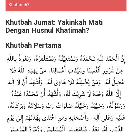
Khatimah?
Khutbah Jumat: Yakinkah Mati
Dengan Husnul Khatimah?
Khutbah Pertama
إِنَّ الْحَمْدَ لِلّهِ نَـحْمَدُهُ وَنَسْتَعِيْنُهُ وَنَسْتَغْفِرُهُ، وَنَعُوذُ بِاللَّهِ
مِنْ شُرُورِ أَنْفُسِنَا وَسَيِّئَاتِ أَعْمَالِنَا، مَنْ يَهْدِهِ اللَّهُ فَلَا
مُضِلَّ لَهُ، وَمَنْ يُضْلِلْهُ فَلَا هَادِيَ لَهُ، وَأَشْهَدُ أَنْ لَا إِلَهَ
إِلَّا اللّٰهُ وَحْدَهُ لَا شَرِيْكَ لَهُ، وَأَشْهَدُ أَنَّ مُحَمَّدًا عَبْدُهُ
وَرَسُوْلُهُ، وَحَبِيْبُهُ وَخَلِيْلُهُ صَلَوَاتُ رَبِّ وَسَلاَمُهُ وَبَرَكَاتُهُ،
عَلَيْهِ وَعَلَى آلِهِ، وَأَصْحَابِهِ وَمَنِ اهْتَدَى بِهُدَىٰهُمْ إِلىَ يَوْمِ
الدِّيْنِ، أَمَّا بَعْدُ، فَيَامَعَاشِرَ الْمُسْلِمِيْنَ وَزُمْرَةَ الْمُؤْمِنِيْنَ