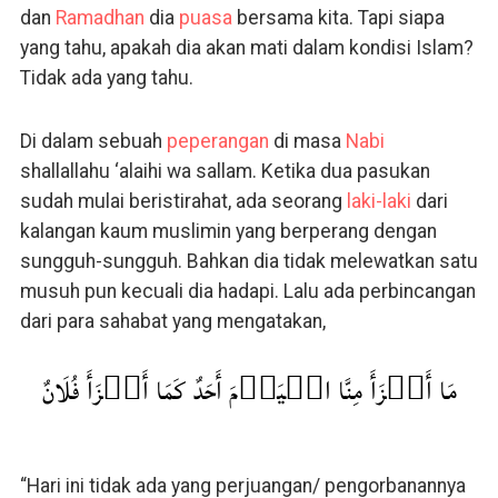
dan
Ramadhan
dia
puasa
bersama kita. Tapi siapa
yang tahu, apakah dia akan mati dalam kondisi Islam?
Tidak ada yang tahu.
Di dalam sebuah
peperangan
di masa
Nabi
shallallahu ‘alaihi wa sallam. Ketika dua pasukan
sudah mulai beristirahat, ada seorang
laki-laki
dari
kalangan kaum muslimin yang berperang dengan
sungguh-sungguh. Bahkan dia tidak melewatkan satu
musuh pun kecuali dia hadapi. Lalu ada perbincangan
dari para sahabat yang mengatakan,
مَا أَجۡزَأَ مِنَّا الۡيَوۡمَ أَحَدٌ كَمَا أَجۡزَأَ فُلَانٌ
“Hari ini tidak ada yang perjuangan/ pengorbanannya