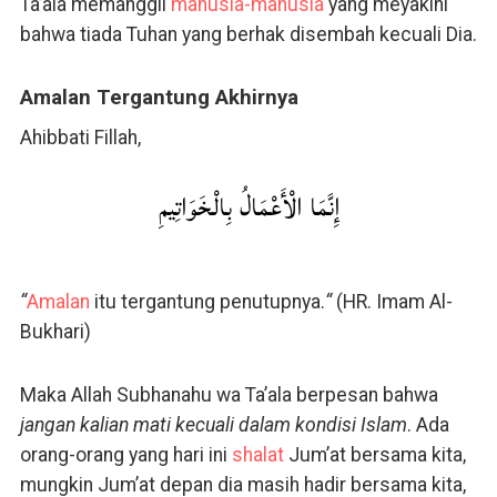
Ta’ala memanggil
manusia-manusia
yang meyakini
bahwa tiada Tuhan yang berhak disembah kecuali Dia.
Amalan Tergantung Akhirnya
Ahibbati Fillah,
إِنَّمَا الْأَعْمَالُ بِالْخَوَاتِيمِ
“
Amalan
itu tergantung penutupnya.
“
(HR. Imam Al-
Bukhari)
Maka Allah Subhanahu wa Ta’ala berpesan bahwa
jangan kalian mati kecuali dalam kondisi Islam
. Ada
orang-orang yang hari ini
shalat
Jum’at bersama kita,
mungkin Jum’at depan dia masih hadir bersama kita,