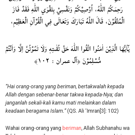
رَحِمَكُمُ اللّٰهُ، اُوْصِيْكُمْ وَنَفْسِيْ بِتَقْوَي اللّٰهِ فَقَدْ فَازَ
الْمُتَّقُوْنَ، قَالَ اللَّهُ تَبَارَكَ وَتَعَالَى فِي الْقُرْآنِ الْعَظِيْمِ،
يٰٓاَيُّهَا الَّذِيْنَ اٰمَنُوا اتَّقُوا اللّٰهَ حَقَّ تُقٰىتِهٖ وَلَا تَمُوْتُنَّ اِلَّا وَاَنْتُمْ
مُّسْلِمُوْنَ ﴿آل عمران : ۱۰۲﴾
“Hai orang-orang yang beriman, bertakwalah kepada
Allah dengan sebenar-benar takwa kepada-Nya; dan
janganlah sekali-kali kamu mati melainkan dalam
keadaan beragama Islam.”
(QS. Ali ‘Imran[3]: 102)
Wahai orang-orang yang
beriman
, Allah Subhanahu wa