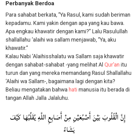
Perbanyak Berdoa
Para sahabat berkata, “Ya Rasul, kami sudah beriman
kepadamu. Kami yakin dengan apa yang kau bawa.
Apa engkau khawatir dengan kami?” Lalu Rasulullah
shallallahu ‘alaihi wa sallam menjawab, “Ya, aku
khawatir.”
Kalau Nabi ‘Alaihisshalatu wa Sallam saja khawatir
dengan sahabat-sahabat -yang melihat Al
Qur’an
itu
turun dan yang mereka memandang Rasul Shallallahu
‘Alaihi wa Sallam-, bagaimana lagi dengan kita?
Beliau mengatakan bahwa
hati
manusia itu berada di
tangan Allah Jalla Jalaluhu.
إِنَّ الْقُلُوبَ بَيْنَ أَصْبُعَيْنِ مِنْ أَصَابِعِ اللَّهِ يُقَلِّبُهَا كَيْفَ
يَشَاءُ