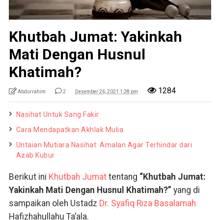
Khutbah Jumat: Yakinkah
Mati Dengan Husnul
Khatimah?
1284
Abdurrahim
2
Desember 26, 2021 1:28 pm
Nasihat Untuk Sang Fakir
Cara Mendapatkan Akhlak Mulia
Untaian Mutiara Nasihat: Amalan Agar Terhindar dari
Azab Kubur
Berikut ini
Khutbah Jumat
tentang
“Khutbah Jumat:
Yakinkah Mati Dengan Husnul Khatimah?”
yang di
sampaikan oleh Ustadz
Dr. Syafiq Riza Basalamah
Hafizhahullahu Ta’ala.