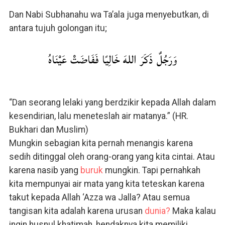
Dan Nabi Subhanahu wa Ta’ala juga menyebutkan, di
antara tujuh golongan itu;
وَرَجُلٌ ذَكَرَ اللهَ خَالِيًا فَفَاضَتْ عَيْنَاهُ
“Dan seorang lelaki yang berdzikir kepada Allah dalam
kesendirian, lalu meneteslah air matanya.” (HR.
Bukhari dan Muslim)
Mungkin sebagian kita pernah menangis karena
sedih ditinggal oleh orang-orang yang kita cintai. Atau
karena nasib yang
buruk
mungkin. Tapi pernahkah
kita mempunyai air mata yang kita teteskan karena
takut kepada Allah ‘Azza wa Jalla? Atau semua
tangisan kita adalah karena urusan
dunia?
Maka kalau
ingin husnul khatimah, hendaknya kita memiliki