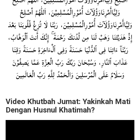
أصْلِحْ وَلِيًّاأَمْرِنَاوَؤُلَآتَ أُمُوْرِالْمُسْلِمِیْنَ، اَللّٰهُمَّ أصْلِحْ
وَلِيًّاأَمْرِنَاوَؤُلَآتَ أُمُوْرِالْمُسْلِمِیْنَ، اَللّٰهُمَّ أصْلِحْ
وَلِيًّاأَمْرِنَاوَؤُلَآتَ أُمُوْرِالْمُسْلِمِیْنَ، رَبَّنَا لَا تُزِغْ قُلُوبَنَا بَعْدَ
إِذْ هَدَيْتَنَا وَهَبْ لَنَا مِن لَّدُنكَ رَحْمَةً ۚ إِنَّكَ أَنتَ ٱلْوَهَّابُ،
رَبَّنَآ ءَاتِنَا فِى ٱلدُّنْيَا حَسَنَةً وَفِى ٱلْءَاخِرَةِ حَسَنَةً وَقِنَا
عَذَابَ ٱلنَّارِ، وَسُبْحَانَ رَبِّكَ رَبِّ الْعِزَّةِ عَمَّا يَصِفُوْنَ
وَسَلَامٌ عَلَى الْمُرْسَلِينَ وَالْحَمْدُ لِلَّهِ رَبِّ الْعَالَمِينَ
Video Khutbah Jumat: Yakinkah Mati
Dengan Husnul Khatimah?