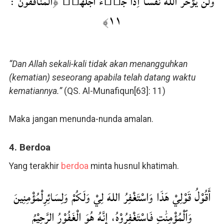
وَلَنْ يُّؤَخِّرَ اللّٰهُ نَفْسًا اِذَا جَاۤءَ اَجَلُهَاࣖ ﴿المنافقون :
۱۱﴾
“Dan Allah sekali-kali tidak akan menangguhkan
(kematian) seseorang apabila telah datang waktu
kematiannya.”
(QS. Al-Munafiqun[63]: 11)
Maka jangan menunda-nunda amalan.
4. Berdoa
Yang terakhir
berdoa
minta husnul khatimah.
أَقُوْلُ قَوْلِيْ هَذَا وَاسْتَغْفِرُ اللهَ لِيْ وَلَكُمْ وَلِسَائِرِلْمُؤْمِنِينَ
وَٱلْمُؤْمِنَٰتِ فَاسْتَغْفِرُوْهُ، إِنَّهُ هُوَ الْغَفُوْرُ الرَّحِيْمُ