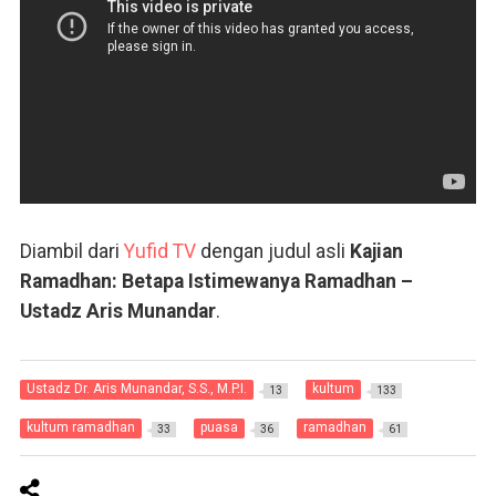
Diambil dari
Yufid TV
dengan judul asli
Kajian
Ramadhan: Betapa Istimewanya Ramadhan –
Ustadz Aris Munandar
.
Ustadz Dr. Aris Munandar, S.S., M.P.I.
kultum
13
133
kultum ramadhan
puasa
ramadhan
33
36
61