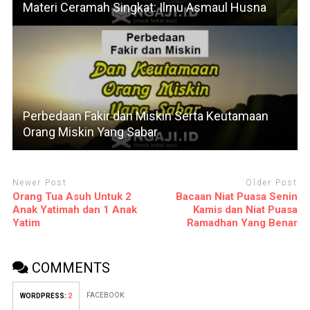
Materi Ceramah Singkat: Ilmu Asmaul Husna
Perbedaan Fakir dan Miskin Serta Keutamaan
Orang Miskin Yang Sabar
Newer Post
Older Post
Orang Tua Asuh Untuk 2
Bacaan Niat Puasa Senin
Anak Yatimah dan 1 Anak
Kamis dan Niat Puasa
Yatim
Ramadhan Yang Benar
COMMENTS
FACEBOOK:
WORDPRESS:
2