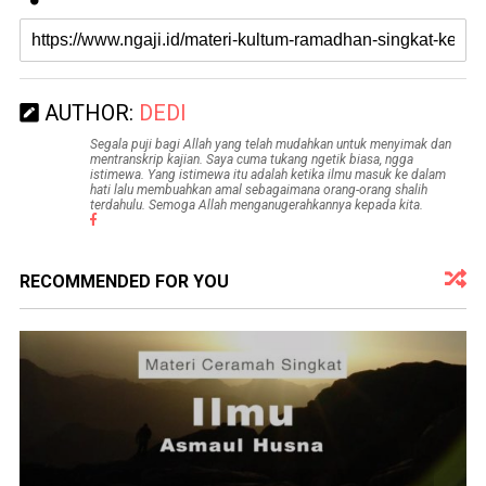
AUTHOR:
DEDI
Segala puji bagi Allah yang telah mudahkan untuk menyimak dan
mentranskrip kajian. Saya cuma tukang ngetik biasa, ngga
istimewa. Yang istimewa itu adalah ketika ilmu masuk ke dalam
hati lalu membuahkan amal sebagaimana orang-orang shalih
terdahulu. Semoga Allah menganugerahkannya kepada kita.
RECOMMENDED FOR YOU