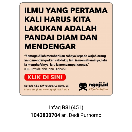
Infaq
BSI
(451)
1043830704
an. Dedi Purnomo