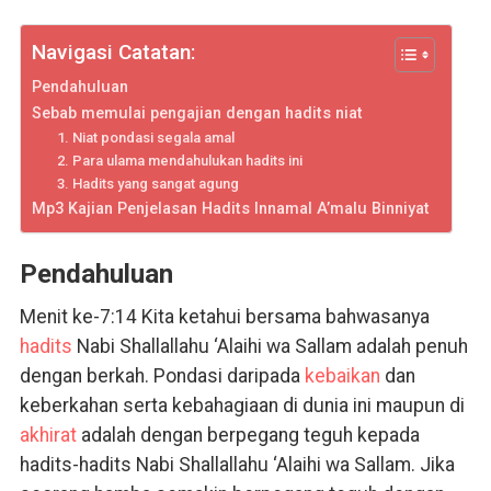
Navigasi Catatan:
Pendahuluan
Sebab memulai pengajian dengan hadits niat
1. Niat pondasi segala amal
2. Para ulama mendahulukan hadits ini
3. Hadits yang sangat agung
Mp3 Kajian Penjelasan Hadits Innamal A’malu Binniyat
Pendahuluan
Menit ke-7:14 Kita ketahui bersama bahwasanya
hadits
Nabi Shallallahu ‘Alaihi wa Sallam adalah penuh
dengan berkah. Pondasi daripada
kebaikan
dan
keberkahan serta kebahagiaan di dunia ini maupun di
akhirat
adalah dengan berpegang teguh kepada
hadits-hadits Nabi Shallallahu ‘Alaihi wa Sallam. Jika