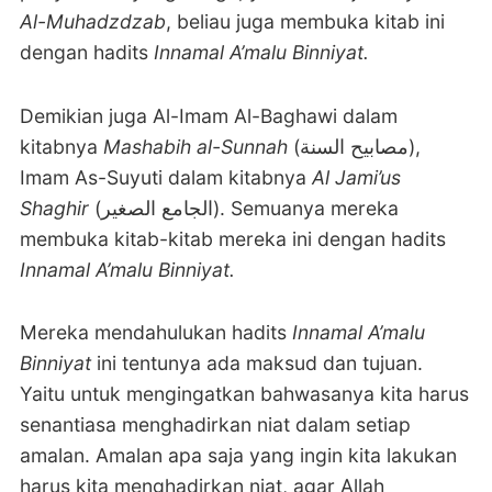
Al-Muhadzdzab
, beliau juga membuka kitab ini
dengan hadits
Innamal A’malu Binniyat.
Demikian juga Al-Imam Al-Baghawi dalam
kitabnya
Mashabih al-Sunnah
(مصابيح السنة),
Imam As-Suyuti dalam kitabnya
Al Jami’us
Shaghir
(الجامع الصغير). Semuanya mereka
membuka
kitab-kitab mereka ini dengan hadits
Innamal A’malu Binniyat.
Mereka mendahulukan hadits
Innamal A’malu
Binniyat
ini tentunya ada maksud dan tujuan.
Yaitu untuk mengingatkan bahwasanya kita harus
senantiasa menghadirkan niat dalam setiap
amalan. Amalan apa saja yang ingin kita lakukan
harus kita menghadirkan niat, agar Allah