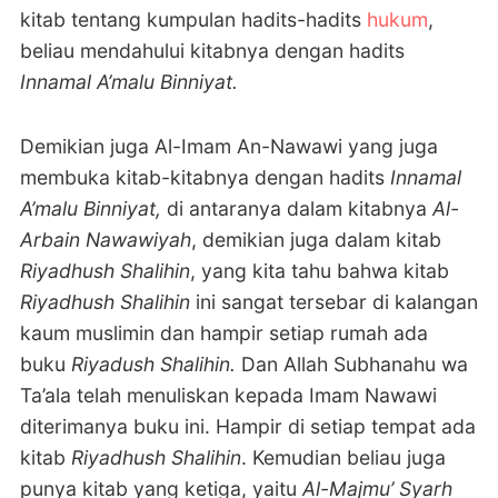
kitab tentang kumpulan hadits-hadits
hukum
,
beliau mendahului kitabnya dengan hadits
Innamal A’malu Binniyat.
Demikian juga Al-Imam A
n-Nawawi yang juga
membuka kitab-kitabnya dengan hadits
Innamal
A’malu Binniyat,
di antaranya dalam kitabnya
Al-
Arbain Nawawiyah
, demikian juga dalam kitab
Riyadhush Shalihin
, yang kita tahu bahwa kitab
Riyadhush Shalihin
ini sangat tersebar di kalangan
kaum muslimin dan hampir setiap rumah ada
buku
Riyadush Shalihin.
Dan
Allah Subhanahu wa
Ta’ala telah menuliskan kepada Imam Nawawi
diterimanya buku ini. Hampir di setiap tempat ada
kitab
Riyadhush Shalihin
.
Kemudian beliau juga
punya kitab yang ketiga, yaitu
Al-Majmu’ Syarh