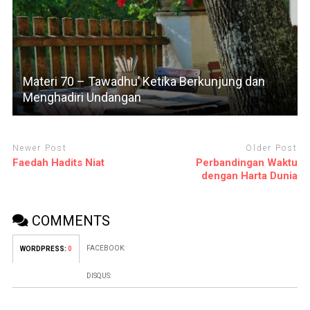
Materi 70 – Tawadhu’ Ketika Berkunjung dan
Menghadiri Undangan
Newer Post
Older Post
Faedah Hadits Niat
Perbandingan Waktu
dengan Harta Dunia
COMMENTS
FACEBOOK:
WORDPRESS:
0
DISQUS: