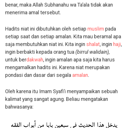
benar, maka Allah Subhanahu wa Ta’ala tidak akan
menerima amal tersebut.
Hadits niat ini dibutuhkan oleh setiap
muslim
pada
setiap saat dan setiap amalan. Kita mau beramal apa
saja membutuhkan niat ini. Kita ingin
shalat
, ingin
haji
,
ingin berbakti kepada orang tua
(birrul walidain),
untuk ber
dakwah
, ingin amalan apa saja kita harus
mengamalkan hadits ini. Karena niat merupakan
pondasi dan dasar dari segala
amalan
.
Oleh karena itu Imam Syafi’i menyampaikan sebuah
kalimat yang sangat agung. Beliau mengatakan
bahwasanya:
يدخل هذا الحديث في سبعين بابا من أبواب الفقه