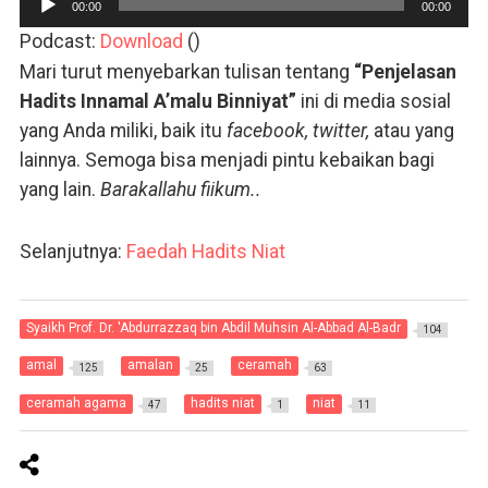
00:00
00:00
Audio
Podcast:
Download
()
Mari turut menyebarkan tulisan tentang
“Penjelasan
Hadits Innamal A’malu Binniyat”
ini di media sosial
yang Anda miliki, baik itu
facebook, twitter,
atau yang
lainnya. Semoga bisa menjadi pintu kebaikan bagi
yang lain.
Barakallahu fiikum..
Selanjutnya:
Faedah Hadits Niat
Syaikh Prof. Dr. 'Abdurrazzaq bin Abdil Muhsin Al-Abbad Al-Badr
104
amal
amalan
ceramah
125
25
63
ceramah agama
hadits niat
niat
47
1
11