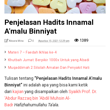
Penjelasan Hadits Innamal
A’malu Binniyat
1389
Aksara Mina
0
Agustus 15, 2021 12:29 pm
Materi 7 – Faedah Ikhlas ke-4
Khutbah Jumat: Berpikir 1000x Untuk yang Abadi
Muqaddimah 2 Silsilah Amalan Dan Penyakit Hati
Tulisan tentang
“Penjelasan Hadits Innamal A’malu
Binniyat”
ini adalah apa yang bisa kami ketik
dari
kajian
yang disampaikan oleh
Syaikh Prof. Dr.
‘Abdur Razzaq bin ‘Abdil Muhsin Al-
Badr
Hafizhahumullahu Ta’ala.