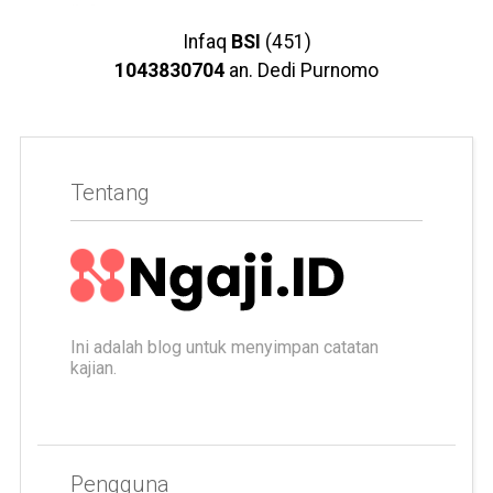
Infaq
BSI
(451)
1043830704
an. Dedi Purnomo
Tentang
Ini adalah blog untuk menyimpan catatan
kajian.
Pengguna