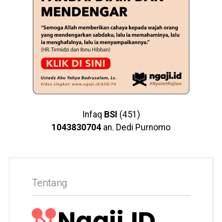
Infaq
BSI
(451)
1043830704
an. Dedi Purnomo
Tentang