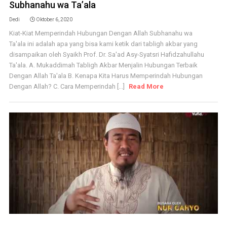
Subhanahu wa Ta’ala
Dedi
Oktober 6, 2020
Kiat-Kiat Memperindah Hubungan Dengan Allah Subhanahu wa
Ta'ala ini adalah apa yang bisa kami ketik dari tabligh akbar yang
disampaikan oleh Syaikh Prof. Dr. Sa'ad Asy-Syatsri Hafidzahullahu
Ta'ala. A. Mukaddimah Tabligh Akbar Menjalin Hubungan Terbaik
Dengan Allah Ta'ala B. Kenapa Kita Harus Memperindah Hubungan
Dengan Allah? C. Cara Memperindah [...]
Read More