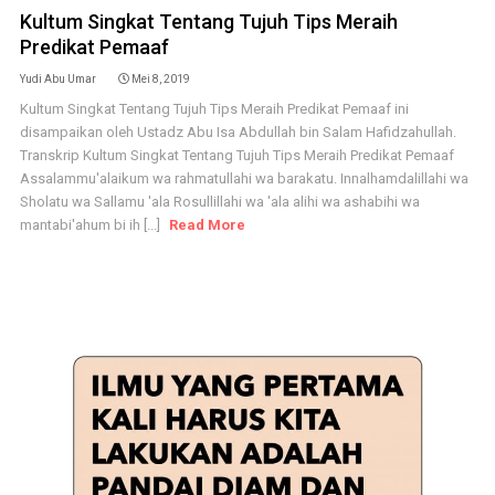
Kultum Singkat Tentang Tujuh Tips Meraih
Predikat Pemaaf
Yudi Abu Umar
Mei 8, 2019
Kultum Singkat Tentang Tujuh Tips Meraih Predikat Pemaaf ini
disampaikan oleh Ustadz Abu Isa Abdullah bin Salam Hafidzahullah.
Transkrip Kultum Singkat Tentang Tujuh Tips Meraih Predikat Pemaaf
Assalammu'alaikum wa rahmatullahi wa barakatu. Innalhamdalillahi wa
Sholatu wa Sallamu 'ala Rosullillahi wa 'ala alihi wa ashabihi wa
mantabi'ahum bi ih [...]
Read More