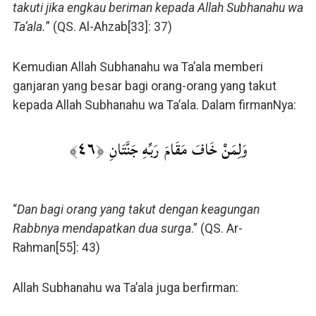
takuti jika engkau beriman kepada Allah Subhanahu wa
Ta’ala.
” (QS. Al-Ahzab[33]: 37)
Kemudian Allah Subhanahu wa Ta’ala memberi
ganjaran yang besar bagi orang-orang yang takut
kepada Allah Subhanahu wa Ta’ala. Dalam firmanNya:
وَلِمَنْ خَافَ مَقَامَ رَبِّهِ جَنَّتَانِ ﴿٤٦﴾
“
Dan bagi orang yang takut dengan keagungan
Rabbnya mendapatkan dua surga
.” (QS. Ar-
Rahman[55]: 43)
Allah Subhanahu wa Ta’ala juga berfirman: