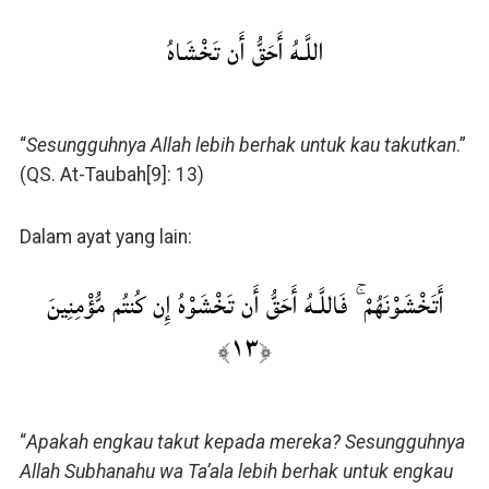
اللَّـهُ أَحَقُّ أَن تَخْشَاهُ
“
Sesungguhnya Allah lebih berhak untuk kau takutkan
.”
(QS. At-Taubah[9]: 13)
Dalam ayat yang lain:
أَتَخْشَوْنَهُمْ ۚ فَاللَّـهُ أَحَقُّ أَن تَخْشَوْهُ إِن كُنتُم مُّؤْمِنِينَ
﴿١٣﴾
“
Apakah engkau takut kepada mereka? Sesungguhnya
Allah Subhanahu wa Ta’ala lebih berhak untuk engkau