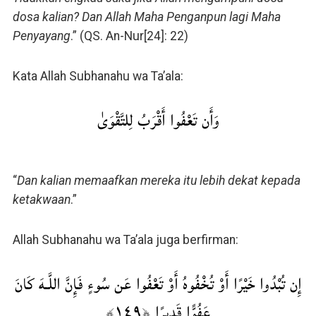
dosa kalian? Dan Allah Maha Penganpun lagi Maha
Penyayang
.” (QS. An-Nur[24]: 22)
Kata Allah Subhanahu wa Ta’ala:
وَأَن تَعْفُوا أَقْرَبُ لِلتَّقْوَىٰ
“
Dan kalian memaafkan mereka itu lebih dekat kepada
ketakwaan
.”
Allah Subhanahu wa Ta’ala juga berfirman:
إِن تُبْدُوا خَيْرًا أَوْ تُخْفُوهُ أَوْ تَعْفُوا عَن سُوءٍ فَإِنَّ اللَّـهَ كَانَ
عَفُوًّا قَدِيرًا ﴿١٤٩﴾