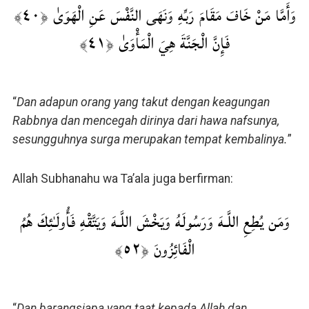
وَأَمَّا مَنْ خَافَ مَقَامَ رَبِّهِ وَنَهَى النَّفْسَ عَنِ الْهَوَىٰ ﴿٤٠﴾
فَإِنَّ الْجَنَّةَ هِيَ الْمَأْوَىٰ ﴿٤١﴾
“
Dan adapun orang yang takut dengan keagungan
Rabbnya dan mencegah dirinya dari hawa nafsunya,
sesungguhnya surga merupakan tempat kembalinya.
”
Allah Subhanahu wa Ta’ala juga berfirman:
وَمَن يُطِعِ اللَّـهَ وَرَسُولَهُ وَيَخْشَ اللَّـهَ وَيَتَّقْهِ فَأُولَـٰئِكَ هُمُ
الْفَائِزُونَ ﴿٥٢﴾
“
Dan barangsiapa yang taat kepada Allah dan