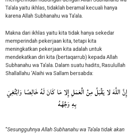
Ta’ala yaitu ikhlas, tidaklah beramal kecuali hanya
karena Allah Subhanahu wa Ta’ala.
Makna dari ikhlas yaitu kita tidak hanya sekedar
memperindah pekerjaan kita, tetapi kita
meningkatkan pekerjaan kita adalah untuk
mendekatkan diri kita (bertaqarrub) kepada Allah
Subhanahu wa Ta’ala. Dalam suatu hadits, Rasulullah
Shallallahu ‘Alaihi wa Sallam bersabda:
إِنَّ اللَّهَ لا يَقْبَلُ مِنْ الْعَمَلِ إِلا مَا كَانَ لَهُ خَالِصًا وَابْتُغِيَ
بِهِ وَجْهُهُ
“
Sesungguhnya Allah Subhanahu wa Ta’ala tidak akan