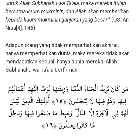
untuk Allah Subhanahu wa Ta’ala, maka mereka itulah
bersama kaum mukminin, dan Allah akan memberikan
kepada kaum mukminin ganjaran yang besar
.” (QS. An-
Nisa[4]: 146)
Adapun orang yang tidak memperhatikan akhirat,
hanya memperhatikan dunia, maka mereka tidak akan
mendapatkan kecuali hanya dunia mereka. Allah
Subhanahu wa Ta’ala berfirman:
مَن كَانَ يُرِيدُ الْحَيَاةَ الدُّنْيَا وَزِينَتَهَا نُوَفِّ إِلَيْهِمْ أَعْمَالَهُمْ
فِيهَا وَهُمْ فِيهَا لَا يُبْخَسُونَ ﴿١٥﴾ أُولَـٰئِكَ الَّذِينَ لَيْسَ
لَهُمْ فِي الْآخِرَةِ إِلَّا النَّارُ ۖ وَحَبِطَ مَا صَنَعُوا فِيهَا وَبَاطِلٌ
مَّا كَانُوا يَعْمَلُونَ ﴿١٦﴾