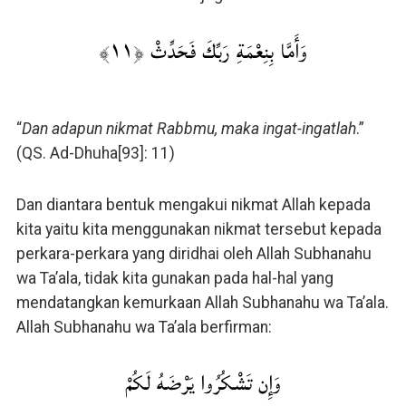
وَأَمَّا بِنِعْمَةِ رَبِّكَ فَحَدِّثْ ﴿١١﴾
“
Dan adapun nikmat Rabbmu, maka ingat-ingatlah
.”
(QS. Ad-Dhuha[93]: 11)
Dan diantara bentuk mengakui nikmat Allah kepada
kita yaitu kita menggunakan nikmat tersebut kepada
perkara-perkara yang diridhai oleh Allah Subhanahu
wa Ta’ala, tidak kita gunakan pada hal-hal yang
mendatangkan kemurkaan Allah Subhanahu wa Ta’ala.
Allah Subhanahu wa Ta’ala berfirman:
وَإِن تَشْكُرُوا يَرْضَهُ لَكُمْ