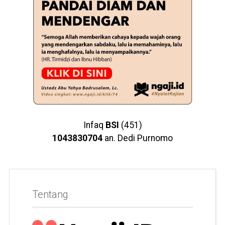
Infaq
BSI
(451)
1043830704
an. Dedi Purnomo
Tentang