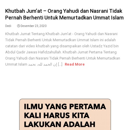
Khutbah Jum’at – Orang Yahudi dan Nasrani Tidak
Pernah Berhenti Untuk Memurtadkan Ummat Islam
Dedi
Desember 23, 2020
Khutbah Jumat Tentang Khutbah Jum'at - Orang Yahudi dan Nasrani
Tidak Pernah Berhenti Untuk Memurtadkan Ummat Islam ini adalah
catatan dari video khutbah yang disampaikan oleh Ustadz Yazid bin
Abdul Qadir Jawas Hafidzahullah. Khutbah Jumat Pertama Tentang
Orang Yahudi dan Nasrani Tidak Pernah Berhenti Untuk Memurtadkan
Ummat Islam إن الحمد لله، نحمد [...]
Read More