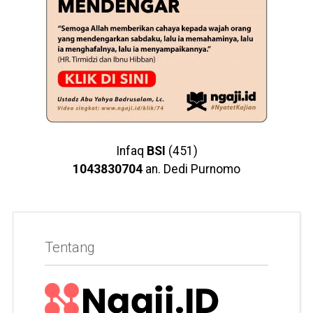
Infaq
BSI
(451)
1043830704
an. Dedi Purnomo
Tentang