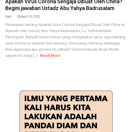
Apakah Virus Corona Sengaja Dibuat Oleh China?
Begini jawaban Ustadz Abu Yahya Badrusalam
Dedi
April 10, 2020
Pertanyaan tentang Apakah Virus Corona Sengaja Dibuat Oleh China ini
dijawab oleh Ustadz Abu Yahya Badrusalam, Lc. Hafidzahullah.
Pertanyaan: Banyak teman-teman yang mengatakan sama saya tentang
virus corona ini asalnya dari seorang china yang memang disengaja.
Bisa dipercaya apa gimana ini, ustadz? Karena banyak fitnah-fitnah
seperti ini, baga [...]
Read More