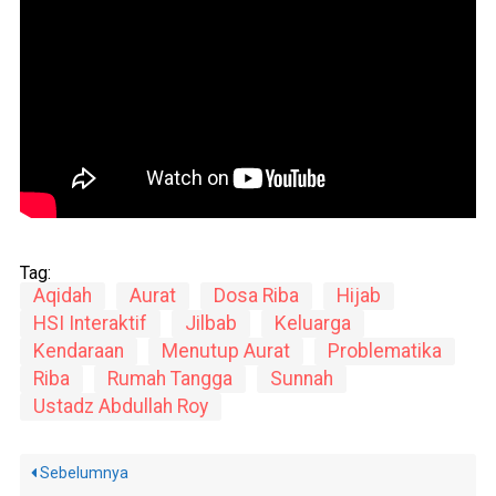
Tag:
Aqidah
Aurat
Dosa Riba
Hijab
HSI Interaktif
Jilbab
Keluarga
Kendaraan
Menutup Aurat
Problematika
Riba
Rumah Tangga
Sunnah
Ustadz Abdullah Roy
Sebelumnya