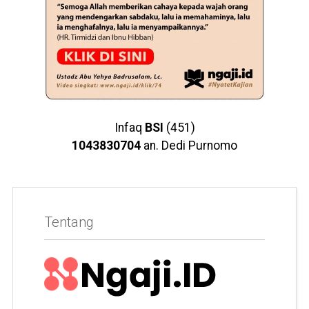
Infaq
BSI
(451)
1043830704
an. Dedi Purnomo
Tentang