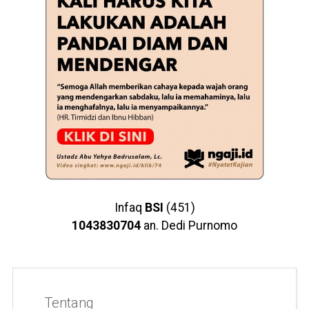
Infaq
BSI
(451)
1043830704
an. Dedi Purnomo
Tentang