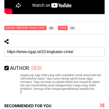
Ustadz Abdullah Taslim, M.A.
cinta
38
35
AUTHOR:
DEDI
Segala puji bagi Allah yang telah mudahkan untuk menyimak dan
mentranskrip kajian. Saya cuma tukang ngetik biasa, ngga
istimewa. Yang istimewa itu adalah ketika ilmu masuk ke dalam
hati lalu membuahkan amal sebagaimana orang-orang shalih
terdahulu. Semoga Allah menganugerahkannya kepada kita.
RECOMMENDED FOR YOU