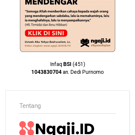
Infaq
BSI
(451)
1043830704
an. Dedi Purnomo
Tentang