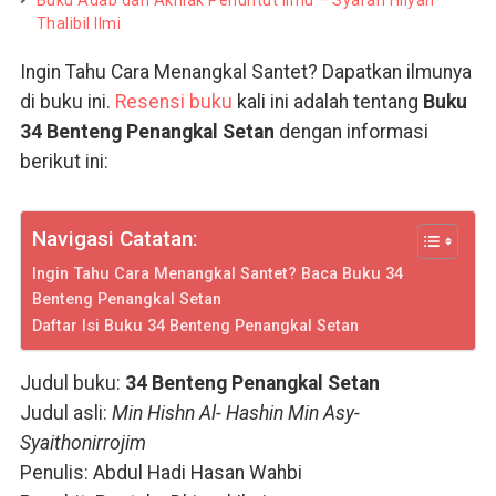
Buku Adab dan Akhlak Penuntut Ilmu – Syarah Hilyah
Thalibil Ilmi
Ingin Tahu Cara Menangkal Santet? Dapatkan ilmunya
di buku ini.
Resensi buku
kali ini adalah tentang
Buku
34 Benteng Penangkal Setan
dengan informasi
berikut ini:
Navigasi Catatan:
Ingin Tahu Cara Menangkal Santet? Baca Buku 34
Benteng Penangkal Setan
Daftar Isi Buku 34 Benteng Penangkal Setan
Judul buku:
34 Benteng Penangkal Setan
Judul asli:
Min Hishn Al- Hashin Min Asy-
Syaithonirrojim
Penulis: Abdul Hadi Hasan Wahbi