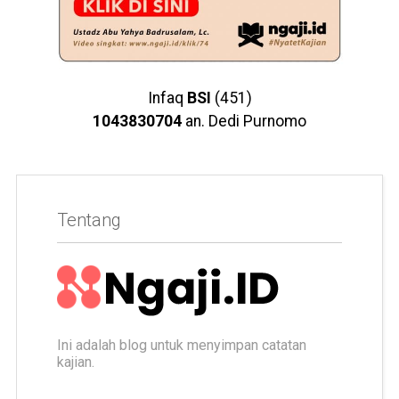
Infaq
BSI
(451)
1043830704
an. Dedi Purnomo
Tentang
Ini adalah blog untuk menyimpan catatan
kajian.