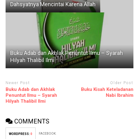
Dahsyatnya Mencintai Karena Allah
Buku Adab dan Akhlak Penuntut Ilmu – Syarah
Hilyah Thalibil Ilmi
Newer Post
Older Post
Buku Adab dan Akhlak
Buku Kisah Keteladanan
Penuntut Ilmu – Syarah
Nabi Ibrahim
Hilyah Thalibil Ilmi
COMMENTS
FACEBOOK:
WORDPRESS:
0