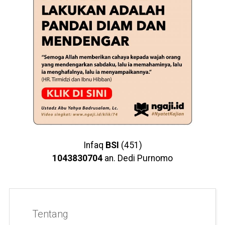
Infaq
BSI
(451)
1043830704
an. Dedi Purnomo
Tentang