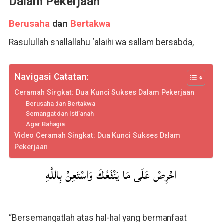
Dalam Pekerjaan
Berusaha
dan
Bertakwa
Rasulullah shallallahu ‘alaihi wa sallam bersabda,
Navigasi Catatan:
Ceramah Singkat: Dua Kunci Sukses Dalam Pekerjaan
Berusaha dan Bertakwa
Semangat dan Isti’anah
Agar Bahagia
Video Ceramah Singkat: Dua Kunci Sukses Dalam
Pekerjaan
احْرِصْ عَلَى مَا يَنْفَعُكَ وَاسْتَعِنْ بِاللَّهِ
“Bersemangatlah atas hal-hal yang bermanfaat