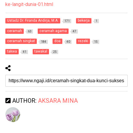
ke-langit-dunia-01.html
Ustadz Dr. Firanda Andirja, M.A.
bekerja
171
1
ceramah
ceramah agama
63
47
ceramah singkat
doa
rezeki
184
40
15
takwa
tawakal
41
25
AUTHOR:
AKSARA MINA