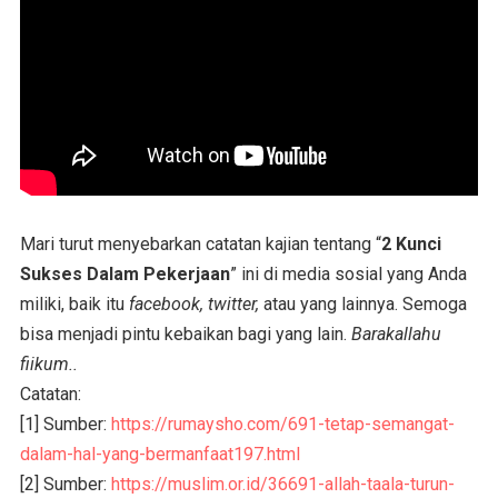
Mari turut menyebarkan catatan kajian tentang “
2 Kunci
Sukses Dalam Pekerjaan
” ini di media sosial yang Anda
miliki, baik itu
facebook, twitter,
atau yang lainnya. Semoga
bisa menjadi pintu kebaikan bagi yang lain.
Barakallahu
fiikum..
Catatan:
[1] Sumber:
https://rumaysho.com/691-tetap-semangat-
dalam-hal-yang-bermanfaat197.html
[2] Sumber:
https://muslim.or.id/36691-allah-taala-turun-