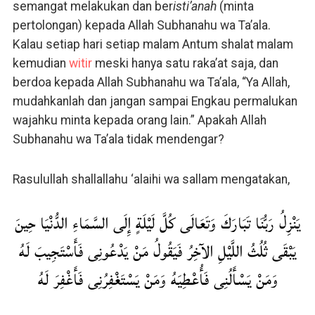
semangat melakukan dan ber
isti’anah
(minta
pertolongan) kepada Allah Subhanahu wa Ta’ala.
Kalau setiap hari setiap malam Antum shalat malam
kemudian
witir
meski hanya satu raka’at saja, dan
berdoa kepada Allah Subhanahu wa Ta’ala, “Ya Allah,
mudahkanlah dan jangan sampai Engkau permalukan
wajahku minta kepada orang lain.” Apakah Allah
Subhanahu wa Ta’ala tidak mendengar?
Rasulullah shallallahu ‘alaihi wa sallam mengatakan,
يَنْزِلُ رَبُّنَا تَبَارَكَ وَتَعَالَى كُلَّ لَيْلَةٍ إِلَى السَّمَاءِ الدُّنْيَا حِينَ
يَبْقَى ثُلُثُ اللَّيْلِ الآخِرُ فَيَقُولُ مَنْ يَدْعُونِى فَأَسْتَجِيبَ لَهُ
وَمَنْ يَسْأَلُنِى فَأُعْطِيَهُ وَمَنْ يَسْتَغْفِرُنِى فَأَغْفِرَ لَهُ