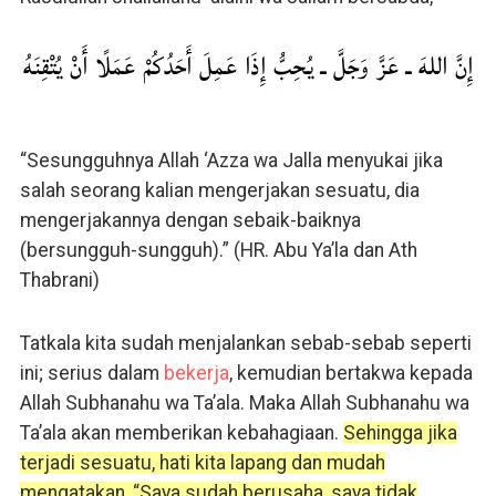
إِنَّ اللهَ ـ عَزَّ وَجَلَّ ـ يُحِبُّ إِذَا عَمِلَ أَحَدُكُمْ عَمَلًا أَنْ يُتْقِنَهُ
“Sesungguhnya Allah ‘Azza wa Jalla menyukai jika
salah seorang kalian mengerjakan sesuatu, dia
mengerjakannya dengan sebaik-baiknya
(bersungguh-sungguh).” (HR. Abu Ya’la dan Ath
Thabrani)
Tatkala kita sudah menjalankan sebab-sebab seperti
ini; serius dalam
bekerja
, kemudian bertakwa kepada
Allah Subhanahu wa Ta’ala. Maka Allah Subhanahu wa
Ta’ala akan memberikan kebahagiaan.
Sehingga jika
terjadi sesuatu, hati kita lapang dan mudah
mengatakan, “Saya sudah berusaha, saya tidak