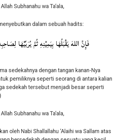
Allah Subhanahu wa Ta’ala,
m menyebutkan dalam sebuah hadits:
فَإِنَّ اللهَ يَقْبَلُهَا بِيَمِيْنِهِ ثُمَّ يُرَبِّيْهَا لِصَاحِبِ
ima sedekahnya dengan tangan kanan-Nya
 pemiliknya seperti seorang di antara kalian
a sedekah tersebut menjadi besar seperti
)
Allah Subhanahu wa Ta’ala,
n oleh Nabi Shallallahu ‘Alaihi wa Sallam atas
yang bersedekah dengan sesuatu yang kecil,