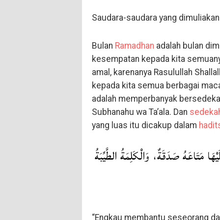
Saudara-saudara yang dimuliakan 
Bulan
Ramadhan
adalah bulan dim
kesempatan kepada kita semuan
amal, karenanya Rasulullah Shalla
kepada kita semua berbagai macam
adalah memperbanyak bersedekah,
Subhanahu wa Ta’ala. Dan
sedeka
yang luas itu dicakup dalam
hadit
لَيْهَا مَتَاعَهُ صَدَقَةٌ، وَالْكَلِمَةُ الطَّيِّبَةُ
“Engkau membantu seseorang dal