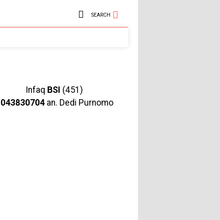
SEARCH
Infaq
BSI
(451)
1043830704
an. Dedi Purnomo