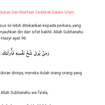
dukan Dan Manfaat Sedekah Dalam Islam
s ini lebih ditekankan kepada perkara, yang
jauhkan diri dari sifat bakhil. Allah Subhanahu
-Hasyr ayat 96:
وَمَنْ يُوقَ شُحَّ نَفْسِهِ فَأُولَئِكَ ه
kikiran dirinya, mereka itulah orang-orang yang
Allah Subhanahu wa Ta’ala,