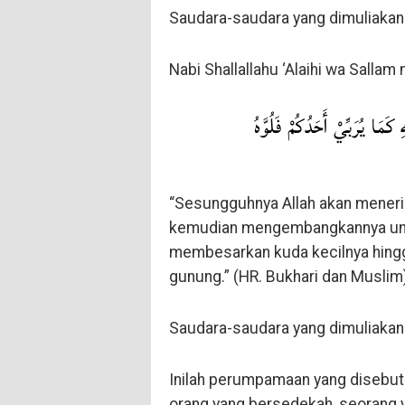
Saudara-saudara yang dimuliakan 
Nabi Shallallahu ‘Alaihi wa Salla
هِ كَمَا يُرَبِّيْ أَحَدُكُمْ فَلُوَّهُ
“Sesungguhnya Allah akan mener
kemudian mengembangkannya untuk
membesarkan kuda kecilnya hingg
gunung.” (HR. Bukhari dan Muslim
Saudara-saudara yang dimuliakan 
Inilah perumpamaan yang disebutka
orang yang bersedekah, seorang 