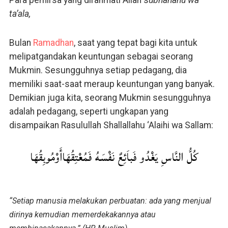
Para pemirsa yang dirahmati Allah s
ubhanahu wa
ta’ala,
Bulan
Ramadhan
, saat yang tepat bagi kita untuk
melipatgandakan keuntungan sebagai seorang
Mukmin. Sesungguhnya setiap pedagang, dia
memiliki saat-saat meraup keuntungan yang banyak.
Demikian juga kita, seorang Mukmin sesungguhnya
adalah pedagang, seperti ungkapan yang
disampaikan Rasulullah Shallallahu ‘Alaihi wa Sallam:
كُلُّ النَّاسِ يَغْدُو فَباَئِعٌ نَفْسَهُ فَمُعْتِقُهَاأَوْمُوبِقُهَا
“Setiap manusia melakukan perbuatan: ada yang menjual
dirinya kemudian memerdekakannya atau