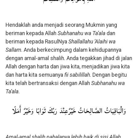
Hendaklah anda menjadi seorang Mukmin yang
beriman kepada Allah
Subhanahu wa Ta’ala
dan
beriman kepada RasulNya
Shallallahu ‘Alaihi wa
Sallam
. Anda berkecimpung dalam kehidupannya
dengan amal-amal shalih. Anda tegakkan jihad di jalan
Allah dengan harta dan jiwa kita, menjadikan jiwa kita
dan harta kita semuanya
fii sabilillah
. Dengan begitu
kita telah bertransaksi dengan Allah
Subhanahu wa
Ta’ala
.
وَالْبَاقِيَاتُ الصَّالِحَاتُ خَيْرٌعِنْدَ رَبِّكَ ثَوَابًا وَخَيْرٌ أَمَلًا
Amal-amal shalih pahalanya lebih baik di sisi Allah