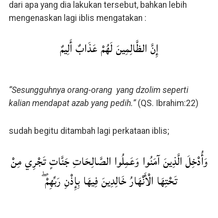
dari apa yang dia lakukan tersebut, bahkan lebih
mengenaskan lagi iblis mengatakan :
إِنَّ الظَّالِمِينَ لَهُمْ عَذَابٌ أَلِيمٌ
“Sesungguhnya orang-orang yang dzolim seperti
kalian mendapat azab yang pedih.”
(QS. Ibrahim:22)
sudah begitu ditambah lagi perkataan iblis;
وَأُدْخِلَ الَّذِينَ آمَنُوا وَعَمِلُوا الصَّالِحَاتِ جَنَّاتٍ تَجْرِي مِنْ
تَحْتِهَا الْأَنْهَارُ خَالِدِينَ فِيهَا بِإِذْنِ رَبِّهِمْ ۖ