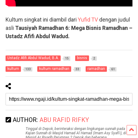
Kultum singkat ini diambil dari
Yufid TV
dengan judul
asli
Tausiyah Ramadhan 6: Mega Bisnis Ramadhan –
Ustadz Afifi Abdul Wadud.
Ustadz Afifi Abdul Wadud, B.A.
bisnis
15
2
kultum
kultum ramadhan
ramadhan
133
33
61
AUTHOR:
ABU RAFID RIFKY
Tinggal di Depok, berinteraksi dengan lingkungan sunnah pada
Kajian Sunnah di Masjid Hamad Al Hamad (Imam Asy Syafi'i), di
Masjid Ar Riyadh Perumnas 2 Depok dan beberapa