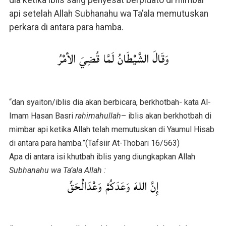
api setelah Allah Subhanahu wa Ta’ala memutuskan
perkara di antara para hamba.
وَقَالَ الشَّيْطَانُ لَمَّا قُضِيَ الأمْرُ
“dan syaiton/iblis dia akan berbicara, berkhotbah- kata Al-
Imam Hasan Basri
rahimahullah
– iblis akan berkhotbah di
mimbar api ketika Allah telah memutuskan di Yaumul Hisab
di antara para hamba.”(Tafsiir At-Thobari 16/563)
Apa di antara isi khutbah iblis yang diungkapkan Allah
Subhanahu wa Ta’ala Allah :
إِنَّ اللهَ وَعَدَكُمْ وَعْدَالْحَقِّ