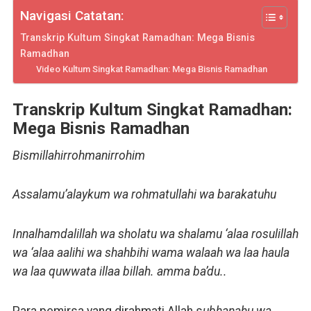
Navigasi Catatan:
Transkrip Kultum Singkat Ramadhan: Mega Bisnis
Ramadhan
Video Kultum Singkat Ramadhan: Mega Bisnis Ramadhan
Transkrip Kultum Singkat Ramadhan:
Mega Bisnis Ramadhan
Bismillahirrohmanirrohim
Assalamu’alaykum wa rohmatullahi wa barakatuhu
Inn
alhamdalillah wa sholatu wa shalamu ‘alaa rosulillah
wa ‘alaa aalihi wa shahbihi wama walaah wa laa haula
wa laa quwwata illaa billah. amma ba’du..