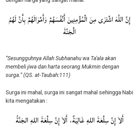
إِنَّ اللَّهَ اشْتَرَى مِنَ الْمُؤْمِنِينَ أَنْفُسَهُمْ وَأَمْوَالَهُمْ بِأَنَّ لَهُمُ
الْجَنَّةَ
“Sesungguhnya Allah Subhanahu wa Ta’ala akan
membeli jiwa dan harta seorang Mukmin dengan
surga.” (QS. at-Taubah:111)
Surga ini mahal, surga ini sangat mahal sehingga Nabi
kita mengatakan :
أَلاَ إِنَّ سِلْعَةَ اللهِ غَالِيَةٌ، أَلاَ إِنَّ سِلْعَةَ اللهِ الجَنَّةُ