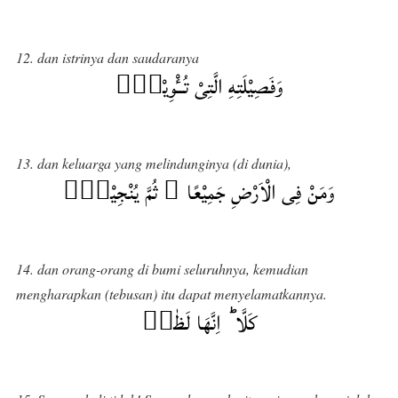
12. dan istrinya dan saudaranya
وَفَصِيْلَتِهِ الَّتِىْ تُــْٔوِيْهِۙ‏
13. dan keluarga yang melindunginya (di dunia),
وَمَنْ فِى الْاَرْضِ جَمِيْعًا ۙ ثُمَّ يُنْجِيْهِۙ
14. dan orang-orang di bumi seluruhnya, kemudian
mengharapkan (tebusan) itu dapat menyelamatkannya.
كَلَّا ؕ اِنَّهَا لَظٰىۙ