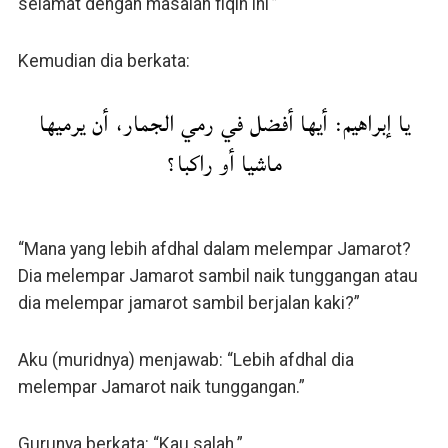
selamat dengan masalah fiqih ini'”
Kemudian dia berkata:
يا إبراهيم: أيها أفضل في رمي الجمار، أن يرميها
ماشيا أو راكبا؟
“Mana yang lebih afdhal dalam melempar Jamarot?
Dia melempar Jamarot sambil naik tunggangan atau
dia melempar jamarot sambil berjalan kaki?”
Aku (muridnya) menjawab: “Lebih afdhal dia
melempar Jamarot naik tunggangan.”
Gurunya berkata: “Kau salah.”