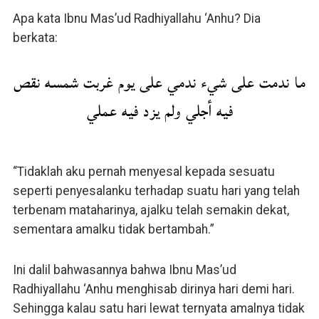
Apa kata Ibnu Mas’ud Radhiyallahu ‘Anhu? Dia
berkata:
ما ندمت على شيء ندمي على يوم غربت شمسه نقص
فيه أجلي ولم يزد فيه عملي
“Tidaklah aku pernah menyesal kepada sesuatu
seperti penyesalanku terhadap suatu hari yang telah
terbenam mataharinya, ajalku telah semakin dekat,
sementara amalku tidak bertambah.”
Ini dalil bahwasannya bahwa Ibnu Mas’ud
Radhiyallahu ‘Anhu menghisab dirinya hari demi hari.
Sehingga kalau satu hari lewat ternyata amalnya tidak