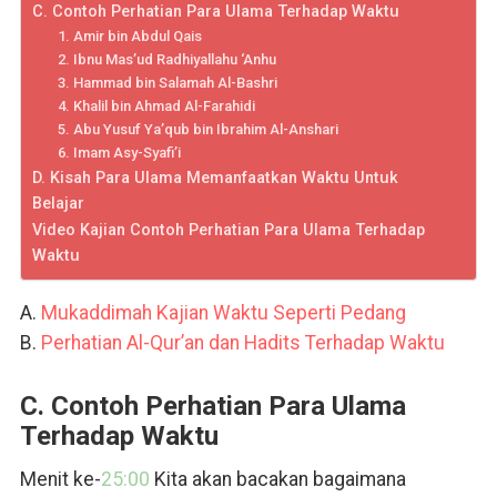
C. Contoh Perhatian Para Ulama Terhadap Waktu
1. Amir bin Abdul Qais
2. Ibnu Mas’ud Radhiyallahu ‘Anhu
3. Hammad bin Salamah Al-Bashri
4. Khalil bin Ahmad Al-Farahidi
5. Abu Yusuf Ya’qub bin Ibrahim Al-Anshari
6. Imam Asy-Syafi’i
D. Kisah Para Ulama Memanfaatkan Waktu Untuk
Belajar
Video Kajian Contoh Perhatian Para Ulama Terhadap
Waktu
A.
Mukaddimah Kajian Waktu Seperti Pedang
B.
Perhatian Al-Qur’an dan Hadits Terhadap Waktu
C. Contoh Perhatian Para Ulama
Terhadap Waktu
Menit ke-
25:00
Kita akan bacakan bagaimana