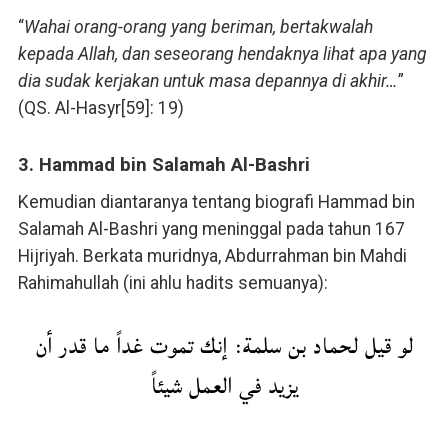
“
Wahai orang-orang yang beriman, bertakwalah
kepada Allah, dan seseorang hendaknya lihat apa yang
dia sudak kerjakan untuk masa depannya di akhir…
”
(QS. Al-Hasyr[59]: 19)
3. Hammad bin Salamah Al-Bashri
Kemudian diantaranya tentang biografi Hammad bin
Salamah Al-Bashri yang meninggal pada tahun 167
Hijriyah. Berkata muridnya, Abdurrahman bin Mahdi
Rahimahullah (ini ahlu hadits semuanya):
لو قيل لحماد بن سلمة: إنك تموت غداً ما قدر أن
يزيد في العمل شيئاً