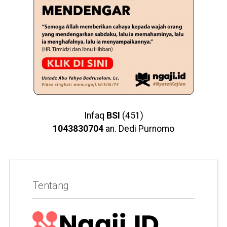
Infaq
BSI
(451)
1043830704
an. Dedi Purnomo
Tentang