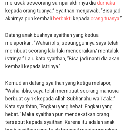
merusak seseorang sampai akhirnya dia
durhaka
kepada orang tuanya.” Syaithan menjawab, “Bisa jadi
akhirnya pun kembali
berbakti
kepada
orang tuanya
.”
Datang anak buahnya syaithan yang kedua
melaporkan, “Wahai iblis, sesungguhnya saya telah
membuat seorang laki-laki menceraikan/ mentalak
istrinya.” Lalu kata syaithan, “Bisa jadi nanti dia akan
kembali kepada istrinya.”
Kemudian datang syaithan yang ketiga melapor,
“Wahai iblis, saya telah membuat seorang manusia
berbuat syirik kepada Allah Subhanahu wa Ta’ala.”
Kata syaithtan,
“
Engkau yang hebat. Engkau yang
hebat.
“
Maka syaithan pun mendekatkan orang
tersebut kepada syaithan. Karena itu adalah anak
buah syaithan yang telah berhasil menjerumuskan