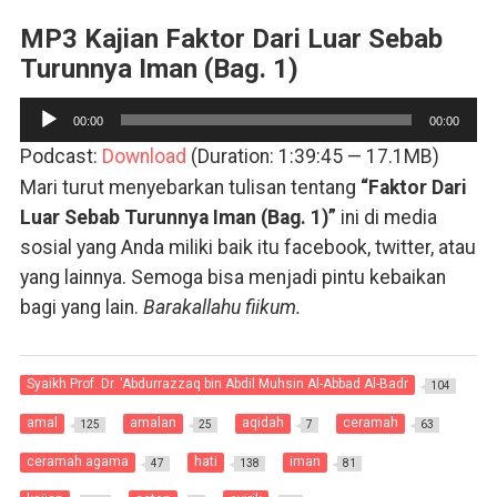
MP3 Kajian Faktor Dari Luar Sebab
Turunnya Iman (Bag. 1)
Pemutar
00:00
00:00
Audio
Podcast:
Download
(Duration: 1:39:45 — 17.1MB)
Mari turut menyebarkan tulisan tentang
“Faktor Dari
Luar Sebab Turunnya Iman (Bag. 1)”
ini di media
sosial yang Anda miliki baik itu facebook, twitter, atau
yang lainnya. Semoga bisa menjadi pintu kebaikan
bagi yang lain.
Barakallahu fiikum.
Syaikh Prof. Dr. 'Abdurrazzaq bin Abdil Muhsin Al-Abbad Al-Badr
104
amal
amalan
aqidah
ceramah
125
25
7
63
ceramah agama
hati
iman
47
138
81