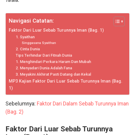
Navigasi Catatan:
Faktor Dari Luar Sebab Turunnya Iman (Bag. 1)
1. Syaithan
Singgasana Syaithan
2. Cinta Dunia
Tips Terhindar Dari Fitnah Dunia
1. Menghindari Perkara Haram Dan Mubah
2. Menyadari Dunia Adalah Fana
3. Meyakini Akhirat Pasti Datang dan Kekal
MP3 Kajian Faktor Dari Luar Sebab Turunnya Iman (Bag.
1)
Sebelumnya:
Faktor Dari Dalam Sebab Turunnya Iman
(Bag. 2)
Faktor Dari Luar Sebab Turunnya