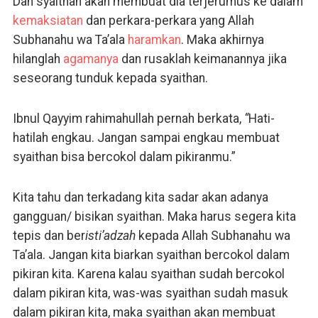
Dan syaithan akan membuat dia terjerumus ke dalam
kemaksiatan
dan perkara-perkara yang Allah
Subhanahu wa Ta’ala
haramkan
. Maka akhirnya
hilanglah
agamanya
dan rusaklah keimanannya jika
seseorang tunduk kepada syaithan.
Ibnul Qayyim rahimahullah pernah berkata,
“
Hati-
hatilah engkau. Jangan sampai engkau membuat
syaithan bisa bercokol dalam pikiranmu.”
Kita tahu dan terkadang kita sadar akan adanya
gangguan/ bisikan syaithan. Maka harus segera kita
tepis dan ber
isti’adzah
kepada Allah Subhanahu wa
Ta’ala. Jangan kita biarkan syaithan bercokol dalam
pikiran kita. Karena kalau syaithan sudah bercokol
dalam pikiran kita, was-was syaithan sudah masuk
dalam pikiran kita, maka syaithan akan membuat