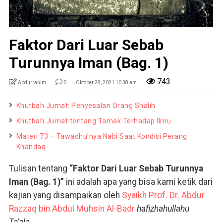
Faktor Dari Luar Sebab
Turunnya Iman (Bag. 1)
743
Abdurrahim
0
Oktober 28, 2021 10:38 am
Khutbah Jumat: Penyesalan Orang Shalih
Khutbah Jumat tentang Tamak Terhadap Ilmu
Materi 73 – Tawadhu’nya Nabi Saat Kondisi Perang
Khandaq
Tulisan tentang
“Faktor Dari Luar Sebab Turunnya
Iman (Bag. 1)”
ini adalah apa yang bisa kami ketik dari
kajian yang disampaikan oleh
Syaikh Prof. Dr. Abdur
Razzaq bin Abdul Muhsin Al-Badr
hafizhahullahu
Ta’ala.