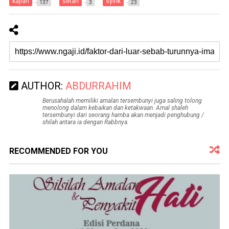
kajian
setan
syirik
137
3
23
AUTHOR:
ABDURRAHIM
Berusahalah memiliki amalan tersembunyi juga saling tolong
menolong dalam kebaikan dan ketakwaan. Amal shaleh
tersembunyi dari seorang hamba akan menjadi penghubung /
shilah antara ia dengan Rabbnya.
RECOMMENDED FOR YOU