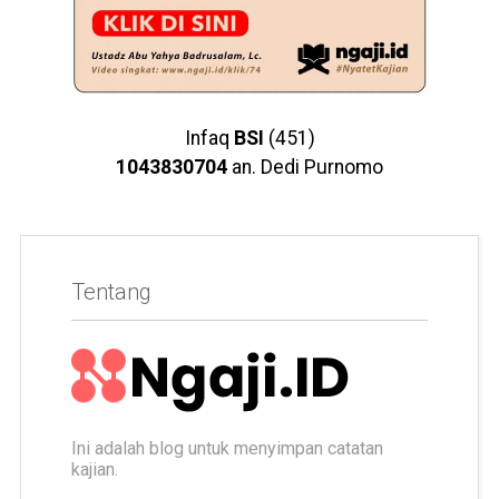
Infaq
BSI
(451)
1043830704
an. Dedi Purnomo
Tentang
Ini adalah blog untuk menyimpan catatan
kajian.