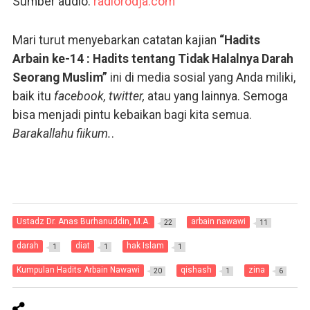
Sumber audio:
radiorodja.com
Mari turut menyebarkan catatan kajian
“Hadits
Arbain ke-14 : Hadits tentang Tidak Halalnya Darah
Seorang Muslim”
ini di media sosial yang Anda miliki,
baik itu
facebook, twitter,
atau yang lainnya. Semoga
bisa menjadi pintu kebaikan bagi kita semua.
Barakallahu fiikum.
.
Ustadz Dr. Anas Burhanuddin, M.A.
arbain nawawi
22
11
darah
diat
hak Islam
1
1
1
Kumpulan Hadits Arbain Nawawi
qishash
zina
20
1
6