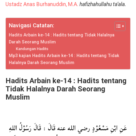
Ustadz Anas Burhanuddin, M.A.
hafizhahullahu ta’ala.
Navigasi Catatan:
Hadits Arbain ke-14 : Hadits tentang Tidak Halalnya
Darah Seorang Muslim
Kandungan Hadits
Mp3 kajian Hadits Arbain ke-14 : Hadits tentang Tidak
Halalnya Darah Seorang Muslim
Hadits Arbain ke-14 :
Hadits tentang
Tidak Halalnya
Darah Seorang
Muslim
عَنِ ابْنِ مَسْعُوْدٍ رضي الله عنه قَالَ : قَالَ رَسُوْلُ اللهِ