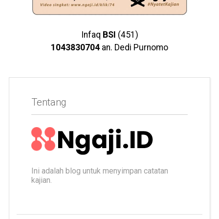
Infaq
BSI
(451)
1043830704
an. Dedi Purnomo
Tentang
Ini adalah blog untuk menyimpan catatan
kajian.