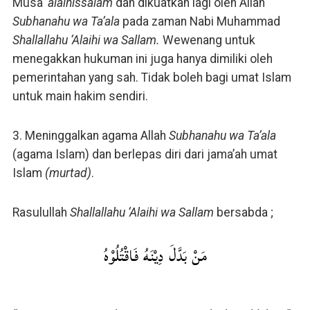
Musa
‘alaihissalam
dan dikuatkan lagi oleh Allah
Subhanahu wa Ta’ala
pada zaman Nabi Muhammad
Shallallahu ‘Alaihi wa Sallam.
Wewenang untuk
menegakkan hukuman ini juga hanya dimiliki oleh
pemerintahan yang sah. Tidak boleh bagi umat Islam
untuk main hakim sendiri.
3. Meninggalkan agama Allah
Subhanahu wa Ta’ala
(agama Islam) dan berlepas diri dari jama’ah umat
Islam
(murtad)
.
Rasulullah
Shallallahu ‘Alaihi wa Sallam
bersabda ;
مَنْ بَدَّلَ دِيْنَهُ فَاقْتُلُوْهُ