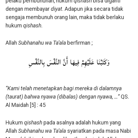
pelaku pembunuhan, hukum
qishash
bisa diganti
dengan membayar
diyat
. Adapun jika secara tidak
sengaja membunuh orang lain, maka tidak berlaku
hukum
qishash
.
Allah
Subhanahu wa Ta’ala
berfirman ;
وَكَتَبْنَا عَلَيْهِمْ فِيهَا أَنَّ النَّفْسَ بِالنَّفْسِ
“Kami telah menetapkan bagi mereka di dalamnya
(taurat) bahwa nyawa (dibalas) dengan nyawa, …”
QS.
Al Maidah [5] : 45
Hukum
qishash
pada asalnya adalah hukum yang
Allah
Subhanahu wa Ta’ala
syariatkan pada masa Nabi