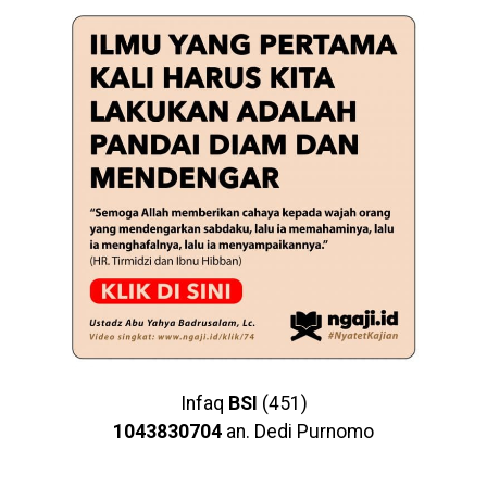
Infaq
BSI
(451)
1043830704
an. Dedi Purnomo