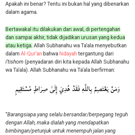
Apakah ini benar? Tentu ini bukan hal yang dibenarkan
dalam agama.
Bertawakal itu dilakukan dari awal, di pertengahan
dan sampai akhir, tidak dijadikan urusan yang kedua
atau ketiga.
Allah Subhanahu wa Ta’ala menyebutkan
dalam
Al-Qur’an
bahwa
hidayah
tergantung dari
i’tishom
(penyadaran diri kita kepada Allah Subhanahu
wa Ta’ala). Allah Subhanahu wa Ta’ala berfirman:
وَمَنْ يَعْتَصِمْ بِاللَّهِ فَقَدْ هُدِيَ إِلَىٰ صِرَاطٍ مُسْتَقِيمٍ
“
Barangsiapa yang selalu bersandar/berpegang teguh
dengan Allah, maka dialah yang mendapatkan
bimbingan/petunjuk untuk menempuh jalan yang