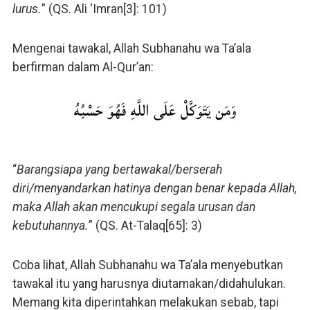
lurus.
” (QS. Ali ‘Imran[3]: 101)
Mengenai tawakal, Allah Subhanahu wa Ta’ala
berfirman dalam Al-Qur’an:
وَمَن يَتَوَكَّلْ عَلَى اللَّهِ فَهُوَ حَسْبُهُ
“
Barangsiapa yang bertawakal/berserah
diri/menyandarkan hatinya dengan benar kepada Allah,
maka Allah akan mencukupi segala urusan dan
kebutuhannya.
” (QS. At-Talaq[65]: 3)
Coba lihat, Allah Subhanahu wa Ta’ala menyebutkan
tawakal itu yang harusnya diutamakan/didahulukan.
Memang kita diperintahkan melakukan sebab, tapi