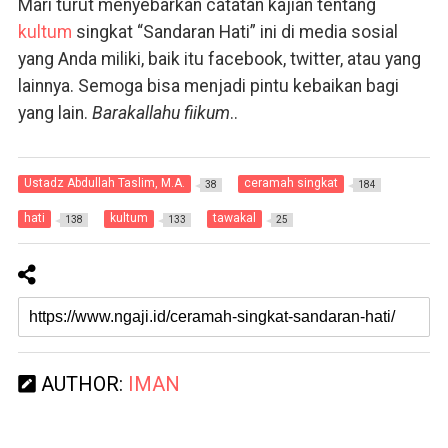
Mari turut menyebarkan catatan kajian tentang
kultum
singkat “Sandaran Hati” ini di media sosial
yang Anda miliki, baik itu facebook, twitter, atau yang
lainnya. Semoga bisa menjadi pintu kebaikan bagi
yang lain.
Barakallahu fiikum
..
Ustadz Abdullah Taslim, M.A.
ceramah singkat
38
184
hati
kultum
tawakal
138
133
25
AUTHOR:
IMAN