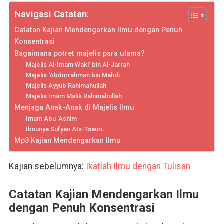
Navigasi Catatan:
Catatan Kajian Mendengarkan Ilmu dengan Penuh
Konsentrasi
Bagaimana potret majelis para ulama?
Majelis Al-Imam Waki’ bin Al-Jarrah
Majelis ‘Abdurrahman bin Mahdi
Majelis Ayyub Rahimahullah
Majelis Imam Malik Rahimahullah
Menjaga Anak-Anak di Majelis Ilmu
Imam Abu ‘Ashim
Ibnunya Sufyan Ats-Tsauri
Mp3 Kajian Mendengarkan Ilmu
Kajian sebelumnya:
Ikatlah Ilmu dengan Tulisan
Catatan Kajian Mendengarkan Ilmu
dengan Penuh Konsentrasi