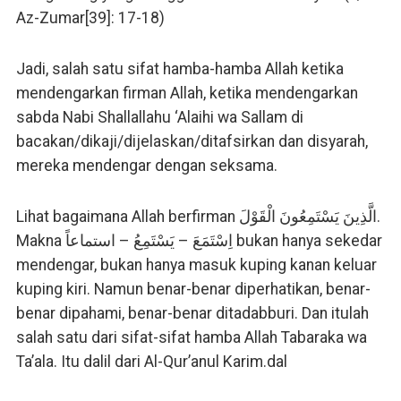
Az-Zumar[39]: 17-18)
Jadi, salah satu sifat hamba-hamba Allah ketika
mendengarkan firman Allah, ketika mendengarkan
sabda Nabi Shallallahu ‘Alaihi wa Sallam di
bacakan/dikaji/dijelaskan/ditafsirkan dan disyarah,
mereka mendengar dengan seksama.
Lihat bagaimana Allah berfirman الَّذِينَ يَسْتَمِعُونَ الْقَوْلَ.
Makna اِسْتَمَعَ – يَسْتَمِعُ – استماعاً bukan hanya sekedar
mendengar, bukan hanya masuk kuping kanan keluar
kuping kiri. Namun benar-benar diperhatikan, benar-
benar dipahami, benar-benar ditadabburi. Dan itulah
salah satu dari sifat-sifat hamba Allah Tabaraka wa
Ta’ala. Itu dalil dari Al-Qur’anul Karim.dal