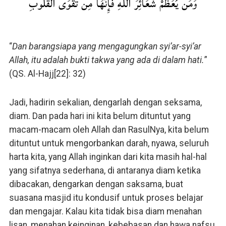
وَمَن يُعَظِّمْ شَعَائِرَ اللَّهِ فَإِنَّهَا مِن تَقْوَى الْقُلُوبِ
“
Dan barangsiapa yang mengagungkan syi’ar-syi’ar
Allah, itu adalah bukti takwa yang ada di dalam hati.
”
(QS. Al-Hajj[22]: 32)
Jadi, hadirin sekalian, dengarlah dengan seksama,
diam. Dan pada hari ini kita belum dituntut yang
macam-macam oleh Allah dan RasulNya, kita belum
dituntut untuk mengorbankan darah, nyawa, seluruh
harta kita, yang Allah inginkan dari kita masih hal-hal
yang sifatnya sederhana, di antaranya diam ketika
dibacakan, dengarkan dengan saksama, buat
suasana masjid itu kondusif untuk proses belajar
dan mengajar. Kalau kita tidak bisa diam menahan
lisan, menahan keinginan, kebebasan dan hawa nafsu