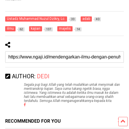
Ustadz Muhammad Nuzul Dzikry, Lc.
adab
33
40
ilmu
kajian
majelis
62
137
14
AUTHOR:
DEDI
Segala puji bagi Allah yang telah mudahkan untuk menyimak dan
mentranskrip kajian. Saya cuma tukang ngetik biasa, ngga
istimewa. Yang istimewa itu adalah ketika ilmu masuk ke dalam
hati lalu membuahkan amal sebagaimana orang-orang shalih
terdahulu. Semoga Allah menganugerahkannya kepada kita.
RECOMMENDED FOR YOU