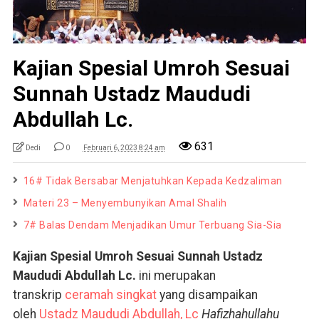
Kajian Spesial Umroh Sesuai
Sunnah Ustadz Maududi
Abdullah Lc.
631
Dedi
0
Februari 6, 2023 8:24 am
16# Tidak Bersabar Menjatuhkan Kepada Kedzaliman
Materi 23 – Menyembunyikan Amal Shalih
7# Balas Dendam Menjadikan Umur Terbuang Sia-Sia
Kajian Spesial Umroh Sesuai Sunnah Ustadz
Maududi Abdullah Lc.
ini merupakan
transkrip
ceramah singkat
yang disampaikan
oleh
Ustadz Maududi Abdullah, Lc
Hafizhahullahu