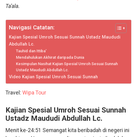
Ta’ala.
Navigasi Catatan:
Kajian Spesial Umroh Sesuai Sunnah Ustadz Maududi
Abdullah Lc.
Tauhid dan Ittiba’
Mendahulukan Akhirat daripada Dunia
Kesimpulan Nasihat Kajian Spesial Umroh Sesuai Sunnah
Ustadz Maududi Abdullah Lc.
Video Kajian Spesial Umroh Sesuai Sunnah
Travel:
Wipa Tour
Kajian Spesial Umroh Sesuai Sunnah
Ustadz Maududi Abdullah Lc.
Menit ke-
24:51
Semangat kita beribadah di negeri ini