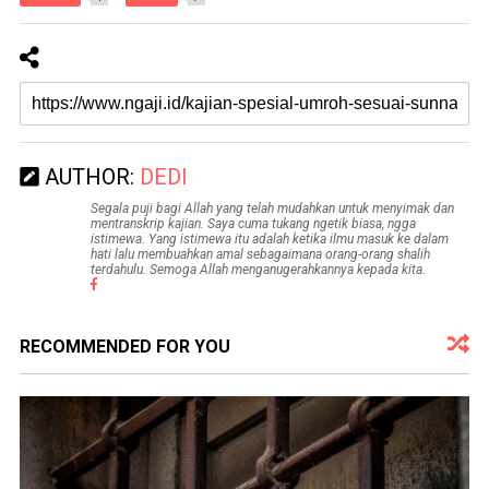
AUTHOR:
DEDI
Segala puji bagi Allah yang telah mudahkan untuk menyimak dan
mentranskrip kajian. Saya cuma tukang ngetik biasa, ngga
istimewa. Yang istimewa itu adalah ketika ilmu masuk ke dalam
hati lalu membuahkan amal sebagaimana orang-orang shalih
terdahulu. Semoga Allah menganugerahkannya kepada kita.
RECOMMENDED FOR YOU