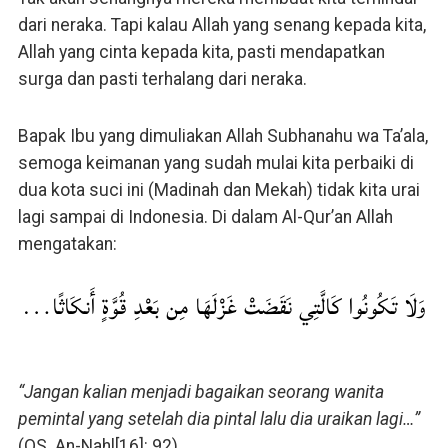
dari neraka. Tapi kalau Allah yang senang kepada kita,
Allah yang cinta kepada kita, pasti mendapatkan
surga dan pasti terhalang dari neraka.
Bapak Ibu yang dimuliakan Allah Subhanahu wa Ta’ala,
semoga keimanan yang sudah mulai kita perbaiki di
dua kota suci ini (Madinah dan Mekah) tidak kita urai
lagi sampai di Indonesia. Di dalam Al-Qur’an Allah
mengatakan:
وَلَا تَكُونُوا كَالَّتِي نَقَضَتْ غَزْلَهَا مِن بَعْدِ قُوَّةٍ أَنكَاثًا…
“Jangan kalian menjadi bagaikan seorang wanita
pemintal yang setelah dia pintal lalu dia uraikan lagi…”
(QS. An-Nahl[16]: 92)