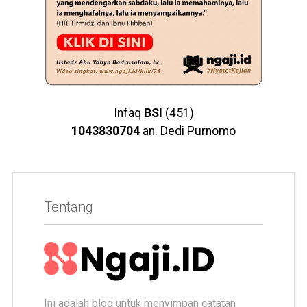
Infaq
BSI
(451)
1043830704
an. Dedi Purnomo
Tentang
Ini adalah blog untuk menyimpan catatan