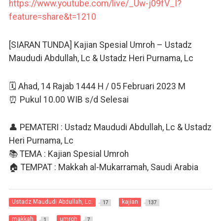
https://www.youtube.com/live/_Uw-j09fV_I?
feature=share&t=1210
[SIARAN TUNDA] Kajian Spesial Umroh – Ustadz
Maududi Abdullah, Lc & Ustadz Heri Purnama, Lc
🗓 Ahad, 14 Rajab 1444 H / 05 Februari 2023 M
⏰ Pukul 10.00 WIB s/d Selesai
👤 PEMATERI : Ustadz Maududi Abdullah, Lc & Ustadz
Heri Purnama, Lc
📚 TEMA : Kajian Spesial Umroh
🏠 TEMPAT : Makkah al-Mukarramah, Saudi Arabia
Ustadz Maududi Abdullah, Lc.
kajian
17
137
makkah
umroh
1
7