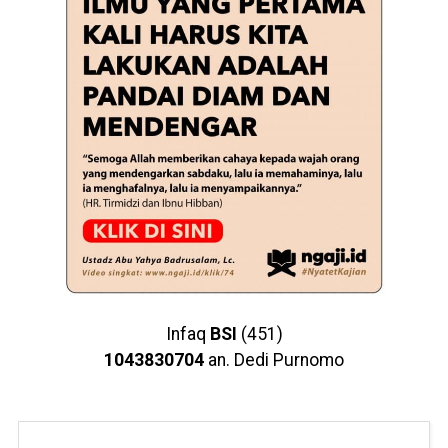
Infaq
BSI
(451)
1043830704
an. Dedi Purnomo