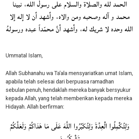
الحمد لله والصلاة والسلام على رسول الله، نبينا
محمد و آله وصحبه ومن والاه، وأشهد أن لا إله إلا
الله وحده لا شريك له، وأشهد أنَّ محمّداً عبده ورسولهُ
Ummatal Islam,
Allah Subhanahu wa Ta’ala mensyariatkan umat Islam,
apabila telah selesai dari berpuasa ramadhan
sebulan penuh, hendaklah mereka banyak bersyukur
kepada Allah, yang telah memberikan kepada mereka
Hidayah. Allah berfirman:
وَلِتُكْمِلُوا الْعِدَّةَ وَلِتُكَبِّرُوا اللَّهَ عَلَى مَا هَدَاكُمْ وَلَعَلَّكُمْ
تَشْكُرُونَ