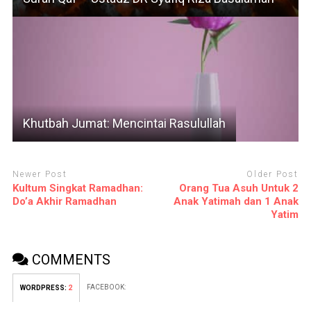
Khutbah Jumat: Mencintai Rasulullah
Newer Post
Older Post
Kultum Singkat Ramadhan:
Orang Tua Asuh Untuk 2
Do’a Akhir Ramadhan
Anak Yatimah dan 1 Anak
Yatim
COMMENTS
FACEBOOK:
WORDPRESS:
2