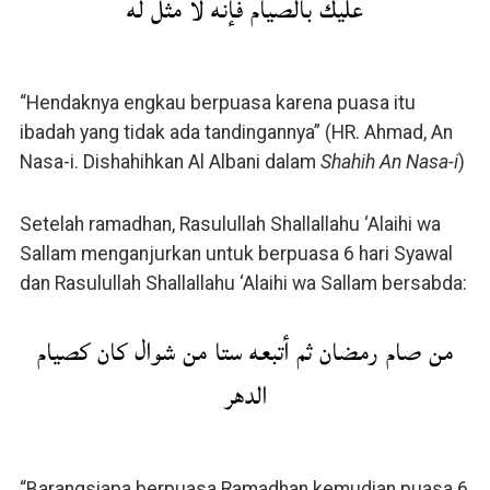
عليك بالصيام فإنه لا مثل له
“Hendaknya engkau berpuasa karena puasa itu
ibadah yang tidak ada tandingannya” (HR. Ahmad, An
Nasa-i. Dishahihkan Al Albani dalam
Shahih An Nasa-i
)
Setelah ramadhan, Rasulullah Shallallahu ‘Alaihi wa
Sallam menganjurkan untuk berpuasa 6 hari Syawal
dan Rasulullah Shallallahu ‘Alaihi wa Sallam bersabda:
من صام رمضان ثم أتبعه ستا من شوال كان كصيام
الدهر
“Barangsiapa berpuasa Ramadhan kemudian puasa 6