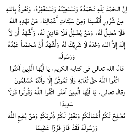
إنَّ الـحَمْدَ لِلّهِ نَـحْمَدُهُ وَنَسْتَعِيْنُهُ وَنَسْتَغْفِرُهُ، وَنَعُوذُ بِاللهِ
مِنْ شُرُورِ أَنْفُسِنَا وَمِنْ سَيِّئَاتِ أَعْمَالِنَا، مَنْ يَهْدِهِ اللهُ
فَلَا مُضِلَّ لَهُ، وَمَنْ يُضْلِلْ فَلَا هَادِيَ لَهُ، وَأَشْهَدُ أَن لاَّ
إِلَهَ إِلاَّ الله وَحْدَهُ لَا شَرِيْكَ لَهُ وَأَشْهَدُ أَنَّ مُـحَمَّداً عَبْدُهُ
وَرَسُولُه
قال الله تعالى فى كتابه الكريم، يَا أَيُّهَا الَّذِينَ آمَنُوا
اتَّقُوا اللَّهَ حَقَّ تُقَاتِهِ وَلَا تَمُوتُنَّ إِلَّا وَأَنْتُمْ مُسْلِمُونَ
وقال تعالى، يَا أَيُّهَا الَّذِينَ آمَنُوا اتَّقُوا اللَّهَ وَقُولُوا قَوْلًا
سَدِيدًا
يُصْلِحْ لَكُمْ أَعْمَالَكُمْ وَيَغْفِرْ لَكُمْ ذُنُوبَكُمْ وَمَنْ يُطِعِ اللَّهَ
وَرَسُولَهُ فَقَدْ فَازَ فَوْزًا عَظِيمًا