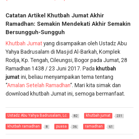
Catatan Artikel Khutbah Jumat Akhir
Ramadhan: Semakin Mendekati Akhir Semakin
Bersungguh-Sungguh
Khutbah Jumat
yang disampaikan oleh Ustadz Abu
Yahya Badrusalam di Masjid Al-Barkah, Komplek
Rodja, Kp. Tengah, Cileungsi, Bogor pada Jumat, 28
Ramadhan 1438 / 23 Juni 2017. Pada
khutbah
jumat
ini, beliau menyampaikan tema tentang
“
Amalan Setelah Ramadhan
“. Mari kita simak dan
download khutbah Jumat ini, semoga bermanfaat.
Ustadz Abu Yahya Badrusalam, Lc.
khutbah jumat
82
231
khutbah ramadhan
puasa
ramadhan
8
36
61