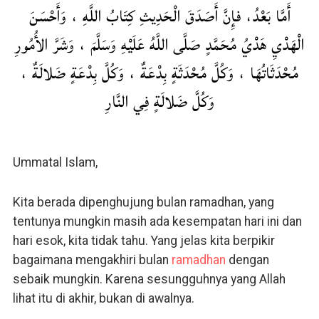
أَمَّا بَعْدُ، فإِنَّ أَصَدَقَ الْحَدِيثِ كِتَابُ اللَّهِ ، وَأَحْسَنَ
الْهَدْيِ هَدْيُ مُحَمَّدٍ صَلَّى اللَّهُ عَلَيْهِ وَسَلَّمَ ، وَشَرَّ الأُمُورِ
مُحْدَثَاتُهَا ، وَكُلَّ مُحْدَثَةٍ بِدْعَةٌ ، وَكُلَّ بِدْعَةٍ ضَلالَةٌ ،
وَكُلَّ ضَلالَةٍ فِي النَّارِ
Ummatal Islam,
Kita berada dipenghujung bulan ramadhan, yang
tentunya mungkin masih ada kesempatan hari ini dan
hari esok, kita tidak tahu. Yang jelas kita berpikir
bagaimana mengakhiri bulan
ramadhan
dengan
sebaik mungkin. Karena sesungguhnya yang Allah
lihat itu di akhir, bukan di awalnya.