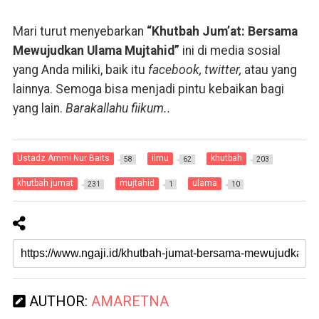
Mari turut menyebarkan
“Khutbah Jum’at: Bersama
Mewujudkan Ulama Mujtahid”
ini di media sosial
yang Anda miliki, baik itu
facebook, twitter,
atau yang
lainnya. Semoga bisa menjadi pintu kebaikan bagi
yang lain.
Barakallahu fiikum..
Ustadz Ammi Nur Baits
ilmu
khutbah
58
62
203
khutbah jumat
mujtahid
ulama
231
1
10
AUTHOR:
AMARETNA