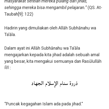
masyarakat setelah mereka pulang dari jihad,
sehingga mereka bisa mengambil pelajaran.”
(QS. At-
Taubah[9]: 122)
Hadirin yang dimuliakan oleh Allāh Subhānahu wa
Ta’āla.
Dalam ayat ini Allāh Subhānahu wa Ta’āla
mengajarkan kepada kita jihad adalah sebuah amal
yang besar, kita mengakui semuanya dan Rasūlullāh
ﷺ :
ذروة سنام الإسلام الجهاد
“Puncak kegagahan Islam ada pada jihad.”