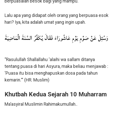
berpuasalah besok bagi yang mampu.
Lalu apa yang didapat oleh orang yang berpuasa esok
hari? Iya, kita adalah umat yang ingin upah.
وَسُئِلَ عَنْ صَوْمِ يَوْمِ عَاشُورَاءَ فَقَالَ يُكَفِّرُ السَّنَةَ الْمَاضِيَةَ
“Rasulullah Shallallahu ‘alaihi wa sallam ditanya
tentang puasa di hari Asyura, maka beliau menjawab :
‘Puasa itu bisa menghapuskan dosa pada tahun
kemarin.'” (HR. Muslim)
Khutbah Kedua Sejarah 10 Muharram
Ma’asyiral Muslimin Rahimakumullah..