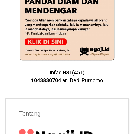
Infaq
BSI
(451)
1043830704
an. Dedi Purnomo
Tentang