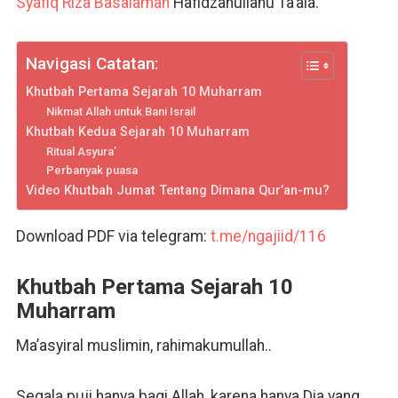
Syafiq Riza Basalamah
Hafidzahullahu Ta’ala.
Navigasi Catatan:
Khutbah Pertama Sejarah 10 Muharram
Nikmat Allah untuk Bani Israil
Khutbah Kedua Sejarah 10 Muharram
Ritual Asyura’
Perbanyak puasa
Video Khutbah Jumat Tentang Dimana Qur’an-mu?
Download PDF via telegram:
t.me/ngajiid/116
Khutbah Pertama Sejarah 10
Muharram
Ma’asyiral muslimin, rahimakumullah..
Segala puji hanya bagi Allah, karena hanya Dia yang