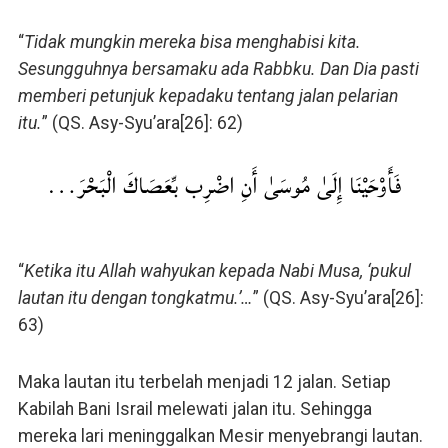
“
Tidak mungkin mereka bisa menghabisi kita.
Sesungguhnya bersamaku ada Rabbku. Dan Dia pasti
memberi petunjuk kepadaku tentang jalan pelarian
itu.
” (QS. Asy-Syu’ara[26]: 62)
فَأَوْحَيْنَا إِلَىٰ مُوسَىٰ أَنِ اضْرِب بِّعَصَاكَ الْبَحْرَ…
“
Ketika itu Allah wahyukan kepada Nabi Musa, ‘pukul
lautan itu dengan tongkatmu.’…
” (QS. Asy-Syu’ara[26]:
63)
Maka lautan itu terbelah menjadi 12 jalan. Setiap
Kabilah Bani Israil melewati jalan itu. Sehingga
mereka lari meninggalkan Mesir menyebrangi lautan.