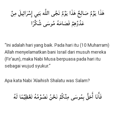
هَذَا يَوْمٌ صَالِحٌ هَذَا يَوْمٌ نَجَّى اللَّه بَنِي إِسْرَائِيلَ مِنْ
عَدُوِّهِمْ فَصَامَهُ مُوسَى شُكْرًا
“Ini adalah hari yang baik. Pada hari itu (10 Muharram)
Allah menyelamatkan bani Israil dari musuh mereka
(Fir’aun), maka Nabi Musa berpuasa pada hari itu
sebagai wujud syukur.”
Apa kata Nabi ‘Alaihish Shalatu was Salam?
فَأَنَا أَحَقُّ بِمُوسَى مِنْكُمْ نَحْنُ نَصُوْمُهُ تَعْظِيْمًا لَهُ