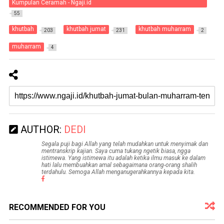
Kumpulan Ceramah - Ngaji.id
55
khutbah
khutbah jumat
khutbah muharram
203
231
2
muharram
4
AUTHOR:
DEDI
Segala puji bagi Allah yang telah mudahkan untuk menyimak dan
mentranskrip kajian. Saya cuma tukang ngetik biasa, ngga
istimewa. Yang istimewa itu adalah ketika ilmu masuk ke dalam
hati lalu membuahkan amal sebagaimana orang-orang shalih
terdahulu. Semoga Allah menganugerahkannya kepada kita.
RECOMMENDED FOR YOU