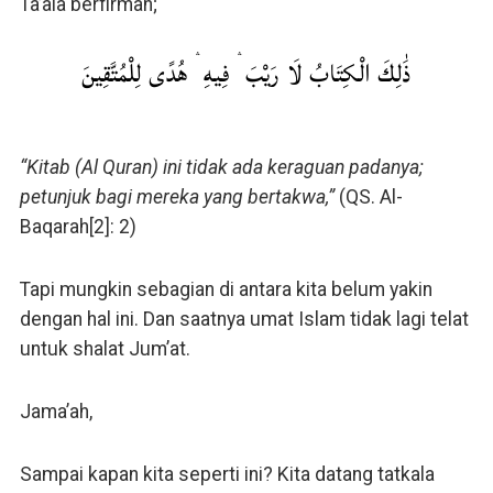
Ta’ala berfirman;
ذَٰلِكَ الْكِتَابُ لَا رَيْبَ ۛ فِيهِ ۛ هُدًى لِلْمُتَّقِينَ
“Kitab (Al Quran) ini tidak ada keraguan padanya;
petunjuk bagi mereka yang bertakwa,”
(QS. Al-
Baqarah[2]: 2)
Tapi mungkin sebagian di antara kita belum yakin
dengan hal ini. Dan saatnya umat Islam tidak lagi telat
untuk shalat Jum’at.
Jama’ah,
Sampai kapan kita seperti ini? Kita datang tatkala