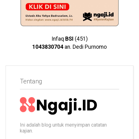
Infaq
BSI
(451)
1043830704
an. Dedi Purnomo
Tentang
Ini adalah blog untuk menyimpan catatan
kajian.