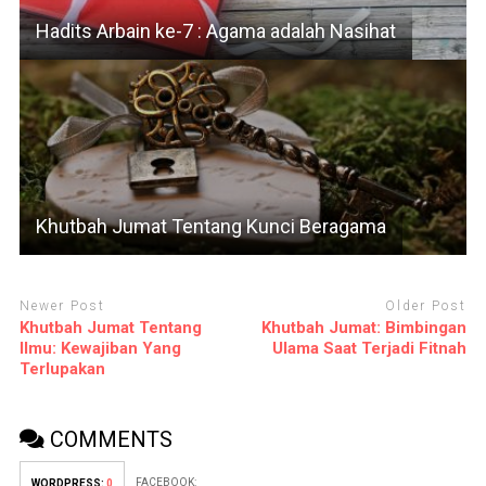
Hadits Arbain ke-7 : Agama adalah Nasihat
Khutbah Jumat Tentang Kunci Beragama
Newer Post
Older Post
Khutbah Jumat Tentang
Khutbah Jumat: Bimbingan
Ilmu: Kewajiban Yang
Ulama Saat Terjadi Fitnah
Terlupakan
COMMENTS
FACEBOOK:
WORDPRESS:
0