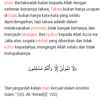
iman.
Bertakwalah kalian kepada Allah dengan
sebenar-benarnya takwa.
Takwa
bukan hanya ucapan
di
lisan
, bukan hanya kata-kata yang selalu
diperdengarkan, tapi takwa adalah dalam
melaksanakan
perintah
, tidak banyak bertanya, dan
menjauhi
larangan
. Ber
syukur
kepada Allah Azza wa
Jalla atas segala
nikmat
yang diberikan dan tidak
kufur
kepadaNya, mengingat Allah selalu dan tidak
melupakannya
وَلَا تَمُوتُنَّ إِلَّا وَأَنْتُمْ مُسْلِمُونَ
“dan janganlah kalian
mati
kecuali dalam kondisi
Islam.”
(QS. Ali ‘Imran[3]: 102)