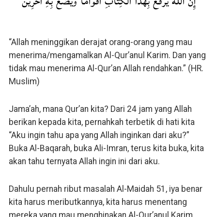
إِنَّ اللَّهَ يَرْفَعُ بِهَذَا الْكِتَابِ أَقْوَامًا وَيَضَعُ بِهِ آخَرِينَ
“Allah meninggikan derajat orang-orang yang mau
menerima/mengamalkan Al-Qur’anul Karim. Dan yang
tidak mau menerima Al-Qur’an Allah rendahkan.” (HR.
Muslim)
Jama’ah, mana Qur’an kita? Dari 24 jam yang Allah
berikan kepada kita, pernahkah terbetik di hati kita
“Aku ingin tahu apa yang Allah inginkan dari aku?”
Buka Al-Baqarah, buka Ali-Imran, terus kita buka, kita
akan tahu ternyata Allah ingin ini dari aku.
Dahulu pernah ribut masalah Al-Maidah 51, iya benar
kita harus meributkannya, kita harus menentang
mereka yang mau menghinakan Al-Qur’anul Karim.