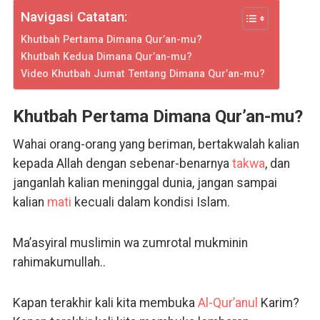
Navigasi Catatan:
Khutbah Pertama Dimana Qur’an-mu?
Khutbah Kedua Dimana Qur’an-mu?
Video Khutbah Jumat Tentang Dimana Qur’an-mu?
Khutbah Pertama Dimana Qur’an-mu?
Wahai orang-orang yang beriman, bertakwalah kalian
kepada Allah dengan sebenar-benarnya
takwa
, dan
janganlah kalian meninggal dunia, jangan sampai
kalian
mati
kecuali dalam kondisi Islam.
Ma’asyiral muslimin wa zumrotal mukminin
rahimakumullah..
Kapan terakhir kali kita membuka
Al-Qur’anul
Karim?