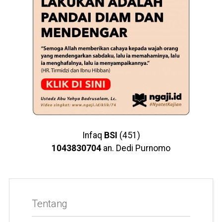
Infaq
BSI
(451)
1043830704
an. Dedi Purnomo
Tentang