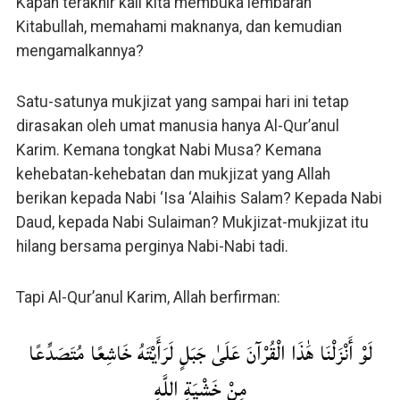
Kapan terakhir kali kita membuka lembaran
Kitabullah, memahami maknanya, dan kemudian
mengamalkannya?
Satu-satunya mukjizat yang sampai hari ini tetap
dirasakan oleh umat manusia hanya Al-Qur’anul
Karim. Kemana tongkat Nabi Musa? Kemana
kehebatan-kehebatan dan mukjizat yang Allah
berikan kepada Nabi ‘Isa ‘Alaihis Salam? Kepada Nabi
Daud, kepada Nabi Sulaiman? Mukjizat-mukjizat itu
hilang bersama perginya Nabi-Nabi tadi.
Tapi Al-Qur’anul Karim, Allah berfirman:
لَوْ أَنْزَلْنَا هَٰذَا الْقُرْآنَ عَلَىٰ جَبَلٍ لَرَأَيْتَهُ خَاشِعًا مُتَصَدِّعًا
مِنْ خَشْيَةِ اللَّهِ