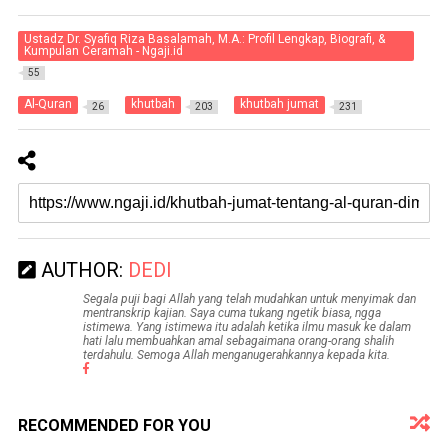
Ustadz Dr. Syafiq Riza Basalamah, M.A.: Profil Lengkap, Biografi, &
Kumpulan Ceramah - Ngaji.id
55
Al-Quran
khutbah
khutbah jumat
26
203
231
AUTHOR:
DEDI
Segala puji bagi Allah yang telah mudahkan untuk menyimak dan
mentranskrip kajian. Saya cuma tukang ngetik biasa, ngga
istimewa. Yang istimewa itu adalah ketika ilmu masuk ke dalam
hati lalu membuahkan amal sebagaimana orang-orang shalih
terdahulu. Semoga Allah menganugerahkannya kepada kita.
RECOMMENDED FOR YOU