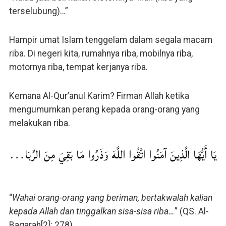
terselubung)…”
Hampir umat Islam tenggelam dalam segala macam
riba. Di negeri kita, rumahnya riba, mobilnya riba,
motornya riba, tempat kerjanya riba.
Kemana Al-Qur’anul Karim? Firman Allah ketika
mengumumkan perang kepada orang-orang yang
melakukan riba.
يَا أَيُّهَا الَّذِينَ آمَنُوا اتَّقُوا اللَّهَ وَذَرُوا مَا بَقِيَ مِنَ الرِّبَا…
“
Wahai orang-orang yang beriman, bertakwalah kalian
kepada Allah dan tinggalkan sisa-sisa riba…
” (QS. Al-
Baqarah[2]: 278)