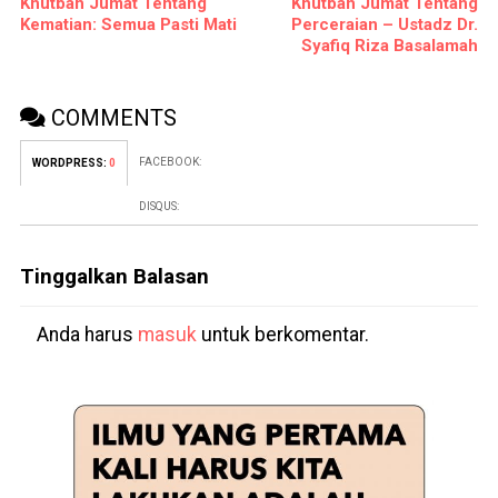
Khutbah Jumat Tentang
Khutbah Jumat Tentang
Kematian: Semua Pasti Mati
Perceraian – Ustadz Dr.
Syafiq Riza Basalamah
COMMENTS
FACEBOOK:
WORDPRESS:
0
DISQUS:
Tinggalkan Balasan
Anda harus
masuk
untuk berkomentar.