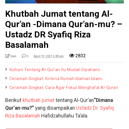
Khutbah Jumat tentang Al-
Qur’an -Dimana Qur’an-mu? –
Ustadz DR Syafiq Riza
Basalamah
2832
Dedi
0
April 19, 2021 5:38 pm
Kultum Tentang Al-Qur’an Itu Mudah Dipahami
Ceramah Singkat: Kriteria Rumah Idaman Islami
Ceramah Singkat: Cara Agar Fokus Menghafal Al-Quran
Berikut
khutbah jumat
tentang Al-Qur’an
“Dimana
Qur’an-mu?”
yang disampaikan
Ustadz Dr. Syafiq
Riza Basalamah
Hafidzahullahu Ta’ala.