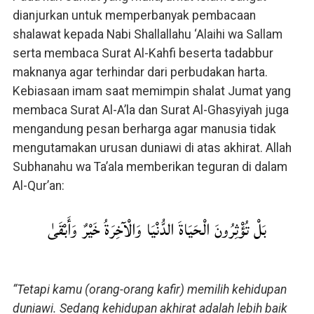
dianjurkan untuk memperbanyak pembacaan
shalawat kepada Nabi Shallallahu ‘Alaihi wa Sallam
serta membaca Surat Al-Kahfi beserta tadabbur
maknanya agar terhindar dari perbudakan harta.
Kebiasaan imam saat memimpin shalat Jumat yang
membaca Surat Al-A’la dan Surat Al-Ghasyiyah juga
mengandung pesan berharga agar manusia tidak
mengutamakan urusan duniawi di atas akhirat. Allah
Subhanahu wa Ta’ala memberikan teguran di dalam
Al-Qur’an:
بَلْ تُؤْثِرُونَ الْحَيَاةَ الدُّنْيَا وَالْآخِرَةُ خَيْرٌ وَأَبْقَىٰ
“Tetapi kamu (orang-orang kafir) memilih kehidupan
duniawi. Sedang kehidupan akhirat adalah lebih baik