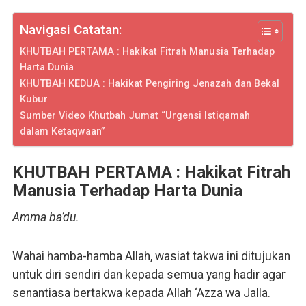
Navigasi Catatan:
KHUTBAH PERTAMA : Hakikat Fitrah Manusia Terhadap
Harta Dunia
KHUTBAH KEDUA : Hakikat Pengiring Jenazah dan Bekal
Kubur
Sumber Video Khutbah Jumat “Urgensi Istiqamah
dalam Ketaqwaan”
KHUTBAH PERTAMA : Hakikat Fitrah
Manusia Terhadap Harta Dunia
Amma ba’du.
Wahai hamba-hamba Allah, wasiat takwa ini ditujukan
untuk diri sendiri dan kepada semua yang hadir agar
senantiasa bertakwa kepada Allah ‘Azza wa Jalla.