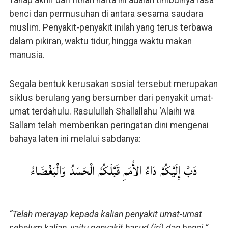
Tahap akhir dari fitnah harta ini adalah timbulnya rasa
benci dan permusuhan di antara sesama saudara
muslim. Penyakit-penyakit inilah yang terus terbawa
dalam pikiran, waktu tidur, hingga waktu makan
manusia.
Segala bentuk kerusakan sosial tersebut merupakan
siklus berulang yang bersumber dari penyakit umat-
umat terdahulu. Rasulullah Shallallahu ‘Alaihi wa
Sallam telah memberikan peringatan dini mengenai
bahaya laten ini melalui sabdanya:
دَبَّ إِلَيْكُمْ دَاءُ الأُمَمِ قَبْلَكُمُ الْحَسَدُ وَالْبَغْضَاءُ
“Telah merayap kepada kalian penyakit umat-umat