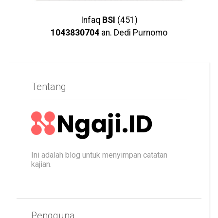
Infaq
BSI
(451)
1043830704
an. Dedi Purnomo
Tentang
Ini adalah blog untuk menyimpan catatan
kajian.
Pengguna