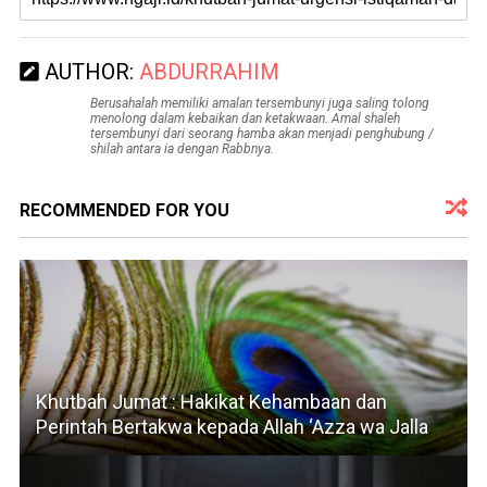
AUTHOR:
ABDURRAHIM
Berusahalah memiliki amalan tersembunyi juga saling tolong
menolong dalam kebaikan dan ketakwaan. Amal shaleh
tersembunyi dari seorang hamba akan menjadi penghubung /
shilah antara ia dengan Rabbnya.
RECOMMENDED FOR YOU
Khutbah Jumat : Hakikat Kehambaan dan
Perintah Bertakwa kepada Allah ‘Azza wa Jalla