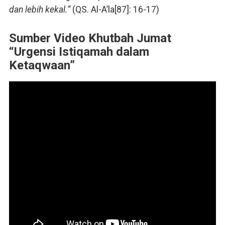
dan lebih kekal.”
(QS. Al-A’la[87]: 16-17)
Sumber Video Khutbah Jumat
“Urgensi Istiqamah dalam
Ketaqwaan”