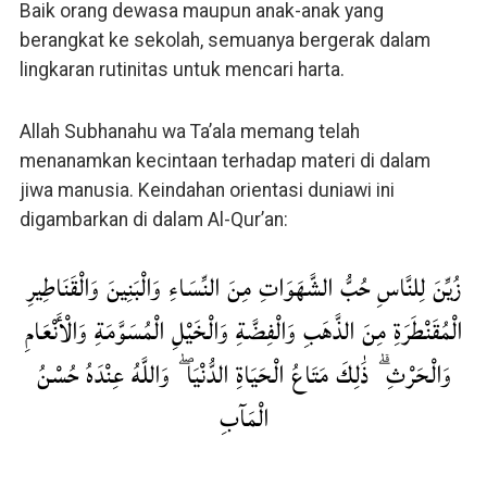
Baik orang dewasa maupun anak-anak yang
berangkat ke sekolah, semuanya bergerak dalam
lingkaran rutinitas untuk mencari harta.
Allah Subhanahu wa Ta’ala memang telah
menanamkan kecintaan terhadap materi di dalam
jiwa manusia. Keindahan orientasi duniawi ini
digambarkan di dalam Al-Qur’an:
زُيِّنَ لِلنَّاسِ حُبُّ الشَّهَوَاتِ مِنَ النِّسَاءِ وَالْبَنِينَ وَالْقَنَاطِيرِ
الْمُقَنْطَرَةِ مِنَ الذَّهَبِ وَالْفِضَّةِ وَالْخَيْلِ الْمُسَوَّمَةِ وَالْأَنْعَامِ
وَالْحَرْثِ ۗ ذَٰلِكَ مَتَاعُ الْحَيَاةِ الدُّنْيَا ۖ وَاللَّهُ عِنْدَهُ حُسْنُ
الْمَآبِ