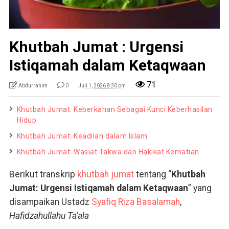
Khutbah Jumat : Urgensi
Istiqamah dalam Ketaqwaan
71
Abdurrahim
0
Juli 1, 2026 8:30 pm
Khutbah Jumat: Keberkahan Sebagai Kunci Keberhasilan
Hidup
Khutbah Jumat: Keadilan dalam Islam
Khutbah Jumat: Wasiat Takwa dan Hakikat Kematian
Berikut transkrip
khutbah jumat
tentang “
Khutbah
Jumat: Urgensi Istiqamah dalam Ketaqwaan
” yang
disampaikan Ustadz
Syafiq Riza Basalamah
,
Hafidzahullahu Ta’ala