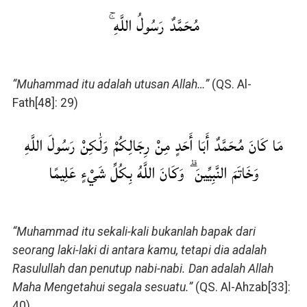
مُحَمَّدٌ رَسُولُ اللَّهِ ۚ
“Muhammad itu adalah utusan Allah…”
(QS. Al-
Fath[48]: 29)
مَا كَانَ مُحَمَّدٌ أَبَا أَحَدٍ مِنْ رِجَالِكُمْ وَلَٰكِنْ رَسُولَ اللَّهِ
وَخَاتَمَ النَّبِيِّينَ ۗ وَكَانَ اللَّهُ بِكُلِّ شَيْءٍ عَلِيمًا
“Muhammad itu sekali-kali bukanlah bapak dari
seorang laki-laki di antara kamu, tetapi dia adalah
Rasulullah dan penutup nabi-nabi. Dan adalah Allah
Maha Mengetahui segala sesuatu.”
(QS. Al-Ahzab[33]:
40)