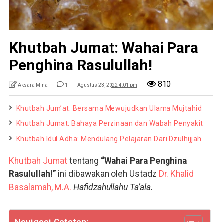
Khutbah Jumat: Wahai Para
Penghina Rasulullah!
810
Aksara Mina
1
Agustus 23, 2022 4:01 pm
Khutbah Jum’at: Bersama Mewujudkan Ulama Mujtahid
Khutbah Jumat: Bahaya Perzinaan dan Wabah Penyakit
Khutbah Idul Adha: Mendulang Pelajaran Dari Dzulhijjah
Khutbah Jumat
tentang
“Wahai Para Penghina
Rasulullah!”
ini dibawakan oleh Ustadz
Dr. Khalid
Basalamah, M.A.
Hafidzahullahu Ta’ala.
Navigasi Catatan: