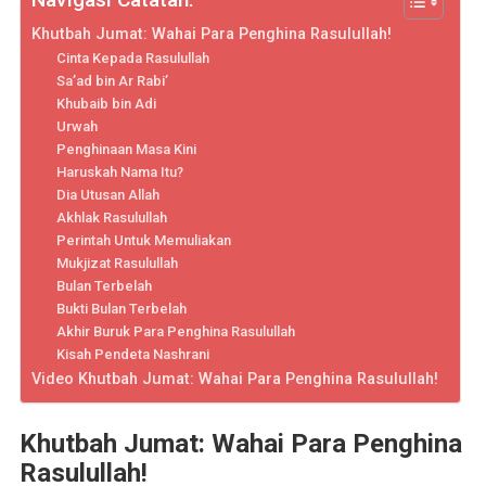
Khutbah Jumat: Wahai Para Penghina Rasulullah!
Cinta Kepada Rasulullah
Sa’ad bin Ar Rabi’
Khubaib bin Adi
Urwah
Penghinaan Masa Kini
Haruskah Nama Itu?
Dia Utusan Allah
Akhlak Rasulullah
Perintah Untuk Memuliakan
Mukjizat Rasulullah
Bulan Terbelah
Bukti Bulan Terbelah
Akhir Buruk Para Penghina Rasulullah
Kisah Pendeta Nashrani
Video Khutbah Jumat: Wahai Para Penghina Rasulullah!
Khutbah Jumat: Wahai Para Penghina
Rasulullah!