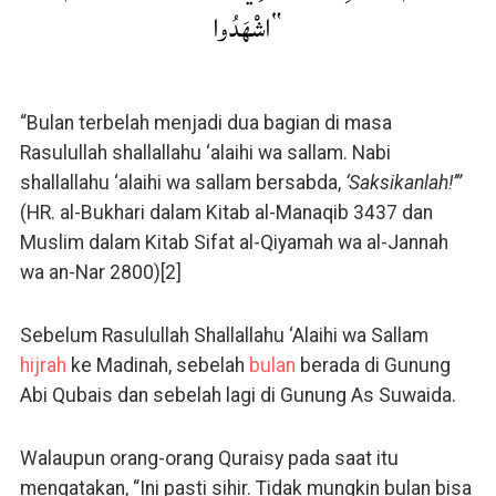
“اشْهَدُوا
“Bulan terbelah menjadi dua bagian di masa
Rasulullah shallallahu ‘alaihi wa sallam. Nabi
shallallahu ‘alaihi wa sallam bersabda,
‘Saksikanlah!’”
(HR. al-Bukhari dalam Kitab al-Manaqib 3437 dan
Muslim dalam Kitab Sifat al-Qiyamah wa al-Jannah
wa an-Nar 2800)[2]
Sebelum Rasulullah Shallallahu ‘Alaihi wa Sallam
hijrah
ke Madinah, sebelah
bulan
berada di Gunung
Abi Qubais dan sebelah lagi di Gunung As Suwaida.
Walaupun orang-orang Quraisy pada saat itu
mengatakan, “Ini pasti sihir. Tidak mungkin bulan bisa