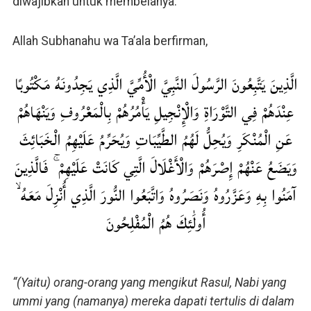
diwajibkan untuk membelanya.
Allah Subhanahu wa Ta’ala berfirman,
الَّذِينَ يَتَّبِعُونَ الرَّسُولَ النَّبِيَّ الْأُمِّيَّ الَّذِي يَجِدُونَهُ مَكْتُوبًا
عِنْدَهُمْ فِي التَّوْرَاةِ وَالْإِنْجِيلِ يَأْمُرُهُمْ بِالْمَعْرُوفِ وَيَنْهَاهُمْ
عَنِ الْمُنْكَرِ وَيُحِلُّ لَهُمُ الطَّيِّبَاتِ وَيُحَرِّمُ عَلَيْهِمُ الْخَبَائِثَ
وَيَضَعُ عَنْهُمْ إِصْرَهُمْ وَالْأَغْلَالَ الَّتِي كَانَتْ عَلَيْهِمْ ۚ فَالَّذِينَ
آمَنُوا بِهِ وَعَزَّرُوهُ وَنَصَرُوهُ وَاتَّبَعُوا النُّورَ الَّذِي أُنْزِلَ مَعَهُ ۙ
أُولَٰئِكَ هُمُ الْمُفْلِحُونَ
“(Yaitu) orang-orang yang mengikut Rasul, Nabi yang
ummi yang (namanya) mereka dapati tertulis di dalam