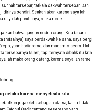
 sunnah tersebar, tatkala dakwah tersebar. Dan
ji dirinya sendiri. Seakan akan karena saya lah
a saya lah panitianya, maka rame.
 ingatkan bahwa jangan nuduh orang. Kita bicara
erita (misalnya) saya berdakwah ke sana, saya pergi
 Eropa, yang hadir rame, dan macam-macam. Hal
a tersebarnya Islam, tapi ternyata dibalik itu kita
saya lah maka orang datang, karena saya lah rame
selubung.
ng celaka karena menyelisihi kita
isebutkan juga oleh sebagian ulama, kalau tidak
am Faidhul Qadir tentang seseorang yang