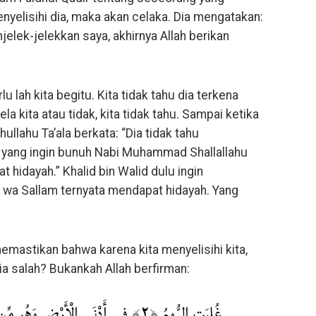
nyelisihi dia, maka akan celaka. Dia mengatakan:
njelek-jelekkan saya, akhirnya Allah berikan
u lah kita begitu. Kita tidak tahu dia terkena
 kita atau tidak, kita tidak tahu. Sampai ketika
llahu Ta’ala berkata: “Dia tidak tahu
yang ingin bunuh Nabi Muhammad Shallallahu
t hidayah.” Khalid bin Walid dulu ingin
i wa Sallam ternyata mendapat hidayah. Yang
memastikan bahwa karena kita menyelisihi kita,
ia salah? Bukankah Allah berfirman:
غُلِبَتِ الرُّومُ ﴿٢﴾ فِي أَدْنَى الْأَرْضِ وَهُم مِّن بَعْدِ غَلَبِهِمْ سَيَغْلِبُونَ ﴿٣﴾