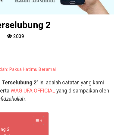
Terselubung 2
2039
i
dah: Paksa Hatimu Beramal
’ Terselubung 2
” ini adalah catatan yang kami
serta
WAG UFA OFFICIAL
yang disampaikan oleh
fidzahullah.
ung 2