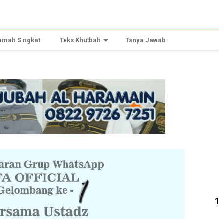
amah Singkat
Teks Khutbah
Tanya Jawab