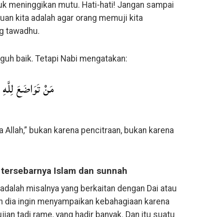
uk meninggikan mutu. Hati-hati! Jangan sampai
juan kita adalah agar orang memuji kita
ng tawadhu.
gguh baik. Tetapi Nabi mengatakan:
مَنْ تَوَاضَعَ لِلَّهِ
 Allah,” bukan karena pencitraan, bukan karena
 tersebarnya Islam dan sunnah
g adalah misalnya yang berkaitan dengan Dai atau
n dia ingin menyampaikan kebahagiaan karena
ian tadi rame, yang hadir banyak. Dan itu suatu