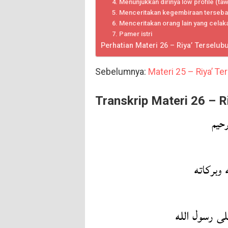
4. Menunjukkan dirinya low profile (ta
5. Menceritakan kegembiraan terseba
6. Menceritakan orang lain yang celaka
7. Pamer istri
Perhatian Materi 26 – Riya’ Terselub
Sebelumnya:
Materi 25 – Riya’ T
Transkrip Materi 26 – R
حيم
 وبركاته
لى رسول الله