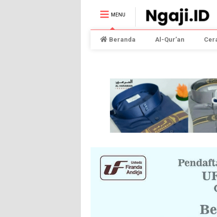
MENU
Beranda
Al-Qur’an
Cer