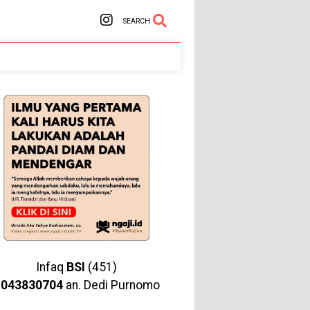
SEARCH
Infaq
BSI
(451)
1043830704
an. Dedi Purnomo