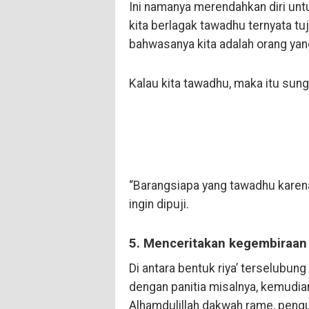
Ini namanya merendahkan diri unt
kita berlagak tawadhu ternyata tu
bahwasanya kita adalah orang ya
Kalau kita tawadhu, maka itu sun
“Barangsiapa yang tawadhu karena
ingin dipuji.
5. Menceritakan kegembiraan
Di antara bentuk riya’ terselubun
dengan panitia misalnya, kemudia
Alhamdulillah dakwah rame, penguj