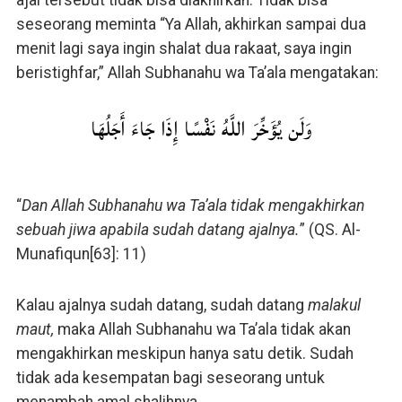
ajal tersebut tidak bisa diakhirkan. Tidak bisa
seseorang meminta “Ya Allah, akhirkan sampai dua
menit lagi saya ingin shalat dua rakaat, saya ingin
beristighfar,” Allah Subhanahu wa Ta’ala mengatakan:
وَلَن يُؤَخِّرَ اللَّهُ نَفْسًا إِذَا جَاءَ أَجَلُهَا
“
Dan Allah Subhanahu wa Ta’ala tidak mengakhirkan
sebuah jiwa apabila sudah datang ajalnya.
” (QS. Al-
Munafiqun[63]: 11)
Kalau ajalnya sudah datang, sudah datang
malakul
maut,
maka Allah Subhanahu wa Ta’ala tidak akan
mengakhirkan meskipun hanya satu detik. Sudah
tidak ada kesempatan bagi seseorang untuk