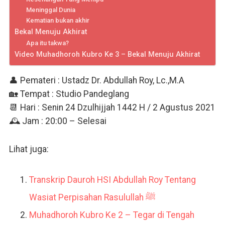
Meninggal Dunia
Kematian bukan akhir
Bekal Menuju Akhirat
Apa itu takwa?
Video Muhadhoroh Kubro Ke 3 – Bekal Menuju Akhirat
👤 Pemateri : Ustadz Dr. Abdullah Roy, Lc.,M.A
🏡 Tempat : Studio Pandeglang
📆 Hari : Senin 24 Dzulhijjah 1442 H / 2 Agustus 2021
🕰 Jam :
20:00
​​​​​ – Selesai
Lihat juga:
Transkrip Dauroh HSI Abdullah Roy Tentang
Wasiat Perpisahan Rasulullah ﷺ
Muhadhoroh Kubro Ke 2 – Tegar di Tengah