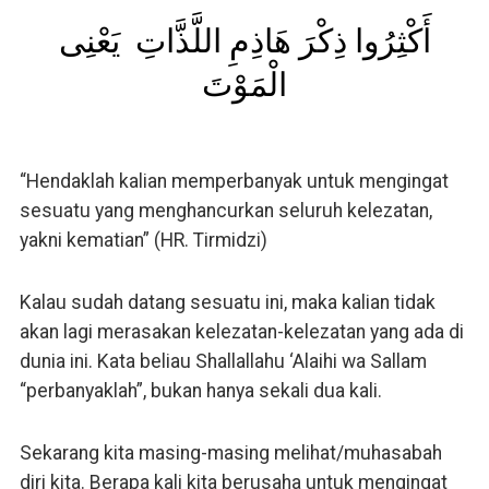
ﺃَﻛْﺜِﺮُﻭﺍ ﺫِﻛْﺮَ ﻫَﺎﺫِﻡِ ﺍﻟﻠَّﺬَّﺍﺕِ ‏ ﻳَﻌْﻨِﻰ
ﺍﻟْﻤَﻮْﺕَ
“Hendaklah kalian memperbanyak untuk mengingat
sesuatu yang menghancurkan seluruh kelezatan,
yakni kematian” (HR. Tirmidzi)
Kalau sudah datang sesuatu ini, maka kalian tidak
akan lagi merasakan kelezatan-kelezatan yang ada di
dunia ini. Kata beliau Shallallahu ‘Alaihi wa Sallam
“perbanyaklah”, bukan hanya sekali dua kali.
Sekarang kita masing-masing melihat/muhasabah
diri kita. Berapa kali kita berusaha untuk mengingat