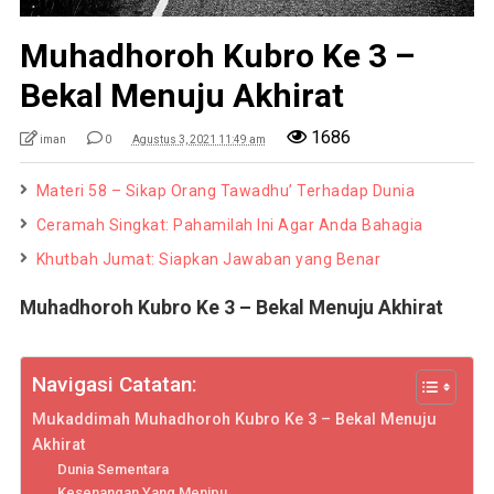
Muhadhoroh Kubro Ke 3 –
Bekal Menuju Akhirat
1686
iman
0
Agustus 3, 2021 11:49 am
Materi 58 – Sikap Orang Tawadhu’ Terhadap Dunia
Ceramah Singkat: Pahamilah Ini Agar Anda Bahagia
Khutbah Jumat: Siapkan Jawaban yang Benar
Muhadhoroh Kubro Ke 3 – Bekal Menuju Akhirat
Navigasi Catatan:
Mukaddimah Muhadhoroh Kubro Ke 3 – Bekal Menuju
Akhirat
Dunia Sementara
Kesenangan Yang Menipu