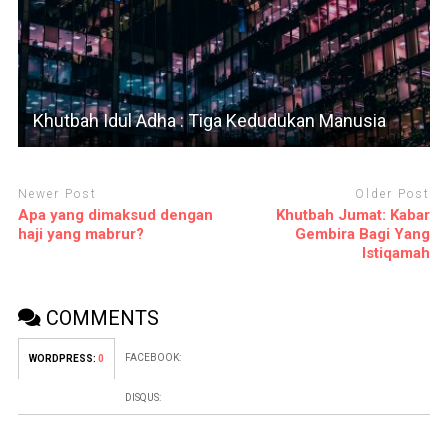
Khutbah Idul Adha : Tiga Kedudukan Manusia
Newer Post
Older Post
Apa yang dimaksud dengan
Khutbah Jumat: Kabar
haji yang mabrur?
Gembira Bagi Yang
Istiqamah
COMMENTS
FACEBOOK:
WORDPRESS:
0
DISQUS: