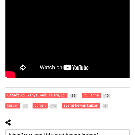
Ustadz Abu Yahya Badrusalam, Lc.
idul adha
82
10
kurban
qurban
syarat hewan kurban
5
16
1