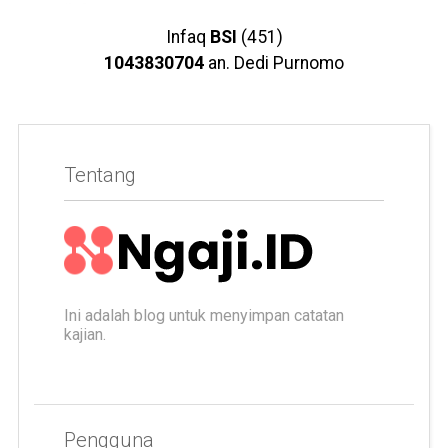
Infaq
BSI
(451)
1043830704
an. Dedi Purnomo
Tentang
Ini adalah blog untuk menyimpan catatan
kajian.
Pengguna