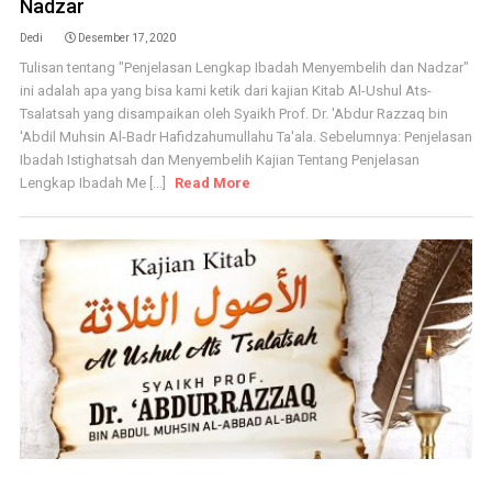
Nadzar
Dedi
Desember 17, 2020
Tulisan tentang "Penjelasan Lengkap Ibadah Menyembelih dan Nadzar"
ini adalah apa yang bisa kami ketik dari kajian Kitab Al-Ushul Ats-
Tsalatsah yang disampaikan oleh Syaikh Prof. Dr. 'Abdur Razzaq bin
'Abdil Muhsin Al-Badr Hafidzahumullahu Ta'ala. Sebelumnya: Penjelasan
Ibadah Istighatsah dan Menyembelih Kajian Tentang Penjelasan
Lengkap Ibadah Me [...]
Read More