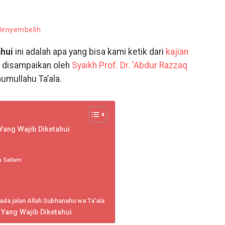
 Menyembelih
ahui
ini adalah apa yang bisa kami ketik dari
kajian
 disampaikan oleh
Syaikh Prof. Dr. ‘Abdur Razzaq
umullahu Ta’ala.
Yang Wajib Diketahui
a Sallam
da jalan Allah Subhanahu wa Ta’ala
Yang Wajib Diketahui