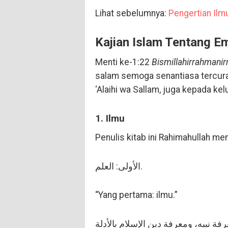
Lihat sebelumnya:
Pengertian Ilm
Kajian Islam Tentang E
Menti ke-1:22
Bismillahirrahmanir
salam semoga senantiasa tercura
‘Alaihi wa Sallam, juga kepada ke
1. Ilmu
Penulis kitab ini Rahimahullah me
الأولى: العلم.
“Yang pertama: ilmu.”