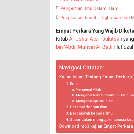
Pengertian Ilmu Dalam Islam
Penjelasan Ibadah Istighatsah dan
Empat Perkara Yang Wajib Diket
Kitab
Al-Ushul Ats-Tsalatsah
yang
bin ‘Abdil Muhsin Al-Badr
Hafidzah
Navigasi Catatan:
Kajian Islam Tentang Empat Perkara 
1. Ilmu
a. Mengenal Allah
b. Mengenal Nabi Shallallahu ‘Alaihi w
c. Mengenal agama Islam
2. Beramal dengan ilmu
3. Berdakwah kepada ilmu
4. Sabar dalam mengajak manusia kepa
Download mp3 kajian Empat Perkara 