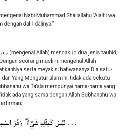
h, mengenal Nabi Muhammad Shallallahu ‘Alaihi wa
dengan dalil-dalinya.”
l. Dengan seorang muslim mengenal Allah
hkanNya serta meyakini bahwasanya Dia satu-
 dan Yang Mengatur alam ini, tidak ada sekutu
Subhanahu wa Ta’ala mempunyai nama-nama yang
i. Tidak ada yang sama dengan Allah Subhanahu wa
berfirman:
لَيْسَ كَمِثْلِهِ شَيْءٌ ۖ وَهُوَ السَّمِيعُ ﴾