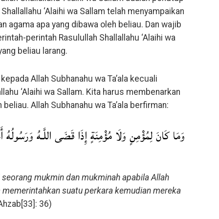
Shallallahu ‘Alaihi wa Sallam telah menyampaikan
n agama apa yang dibawa oleh beliau. Dan wajib
rintah-perintah Rasulullah Shallallahu ‘Alaihi wa
ng beliau larang.
kepada Allah Subhanahu wa Ta’ala kecuali
llahu ‘Alaihi wa Sallam. Kita harus membenarkan
beliau. Allah Subhanahu wa Ta’ala berfirman:
وَمَا كَانَ لِمُؤْمِنٍ وَلَا مُؤْمِنَةٍ إِذَا قَضَى اللَّـهُ وَرَسُولُهُ أَ ۗ
gi seorang mukmin dan mukminah apabila Allah
a memerintahkan suatu perkara kemudian mereka
-Ahzab[33]: 36)