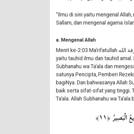
“Ilmu di sini yaitu mengenal Alla
Sallam, dan mengenal agama Islam 
a. Mengenal Allah
Menit ke-2:03 Ma’rifatullah معرفة الله (mengenal Allah) mencakup dua jenis tauhid,
yaitu tauhid ilmu dan tauhid ama
Subhanahu wa Ta’ala dan mengesa
satunya Pencipta, Pemberi Rezeki
bagiNya. Dan bahwasanya Allah 
baik serta sifat-sifat yang tingg
Ta’ala. Allah Subhanahu wa Ta’ala 
… الْبَصِيرُ ﴿١١