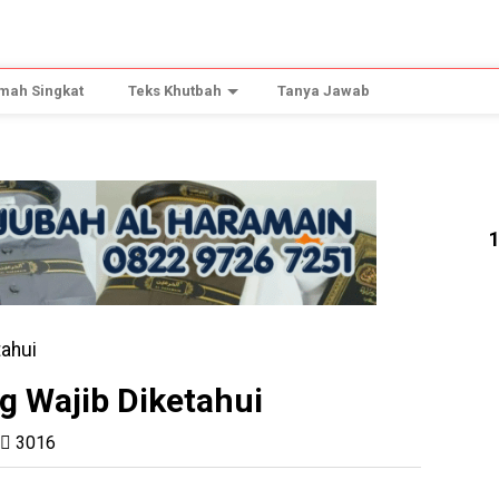
mah Singkat
Teks Khutbah
Tanya Jawab
g Wajib Diketahui
3016