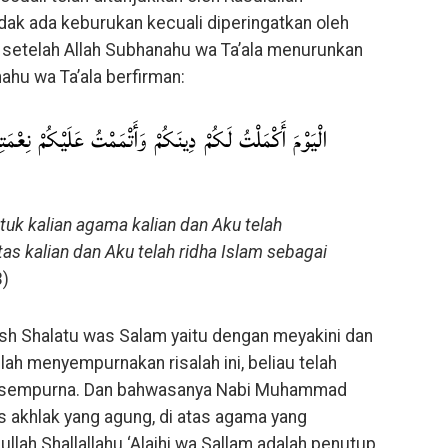
tidak ada keburukan kecuali diperingatkan oleh
t setelah Allah Subhanahu wa Ta’ala menurunkan
nahu wa Ta’ala berfirman:
الْيَوْمَ أَكْمَلْتُ لَكُمْ دِينَكُمْ وَأَتْمَمْتُ عَلَيْكُمْ نِعْ
tuk kalian agama kalian dan Aku telah
s kalian dan Aku telah ridha Islam sebagai
3)
h Shalatu was Salam yaitu dengan meyakini dan
ah menyempurnakan risalah ini, beliau telah
 sempurna. Dan bahwasanya Nabi Muhammad
tas akhlak yang agung, di atas agama yang
lah Shallallahu ‘Alaihi wa Sallam adalah penutup