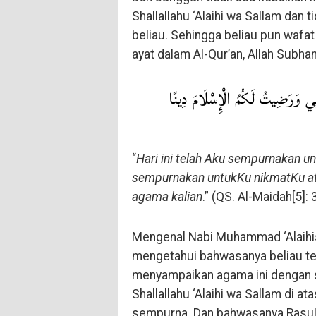
Shallallahu ‘Alaihi wa Sallam dan 
beliau. Sehingga beliau pun wafa
ayat dalam Al-Qur’an, Allah Subha
مَتِي وَرَضِيتُ لَكُمُ الْإِسْلَامَ دِينًا
“
Hari ini telah Aku sempurnakan un
sempurnakan untukKu nikmatKu ata
agama kalian
.” (QS. Al-Maidah[5]: 
Mengenal Nabi Muhammad ‘Alaihis
mengetahui bahwasanya beliau tel
menyampaikan agama ini dengan
Shallallahu ‘Alaihi wa Sallam di a
sempurna. Dan bahwasanya Rasulul