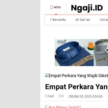
MENU
Beranda
Al-Qur’an
Cera
Empat Perkara Yan
Dedi
0
Oktober 28, 2020 4:34 pm
Apa Makna Tauhid?