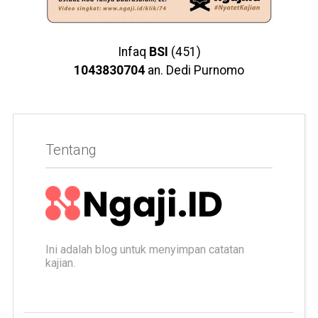
Infaq
BSI
(451)
1043830704
an. Dedi Purnomo
Tentang
Ini adalah blog untuk menyimpan catatan
kajian.