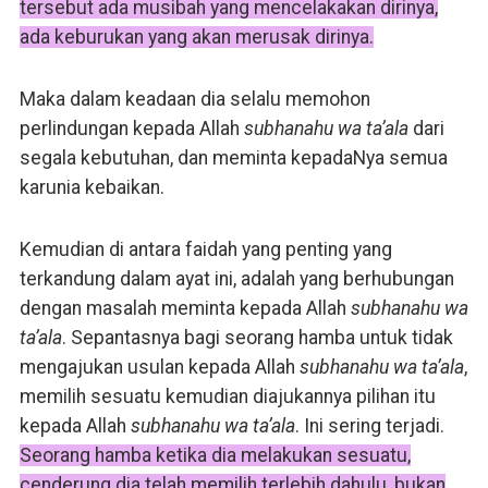
tersebut ada musibah yang mencelakakan dirinya,
ada keburukan yang akan merusak dirinya.
Maka dalam keadaan dia selalu memohon
perlindungan kepada Allah
subhanahu wa ta’ala
dari
segala kebutuhan, dan meminta kepadaNya semua
karunia kebaikan.
Kemudian di antara faidah yang penting yang
terkandung dalam ayat ini, adalah yang berhubungan
dengan masalah meminta kepada Allah
subhanahu wa
ta’ala
. Sepantasnya bagi seorang hamba untuk tidak
mengajukan usulan kepada Allah
subhanahu wa ta’ala
,
memilih sesuatu kemudian diajukannya pilihan itu
kepada Allah
subhanahu wa ta’ala
. Ini sering terjadi.
Seorang hamba ketika dia melakukan sesuatu,
cenderung dia telah memilih terlebih dahulu, bukan