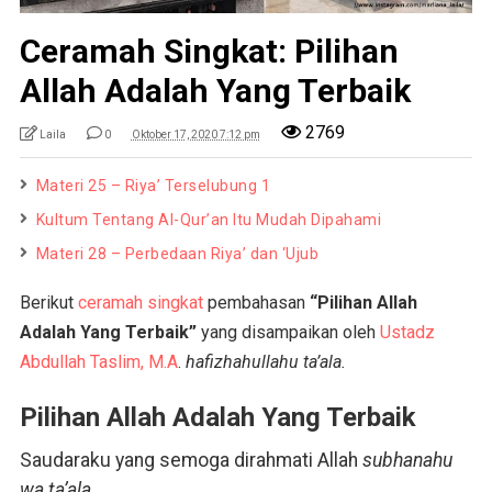
Ceramah Singkat: Pilihan
Allah Adalah Yang Terbaik
2769
Laila
0
Oktober 17, 2020 7:12 pm
Materi 25 – Riya’ Terselubung 1
Kultum Tentang Al-Qur’an Itu Mudah Dipahami
Materi 28 – Perbedaan Riya’ dan ‘Ujub
Berikut
ceramah singkat
pembahasan
“Pilihan Allah
Adalah Yang Terbaik”
yang disampaikan oleh
Ustadz
Abdullah Taslim, M.A
.
hafizhahullahu ta’ala.
Pilihan Allah Adalah Yang Terbaik
Saudaraku yang semoga dirahmati Allah
subhanahu
wa ta’ala
,