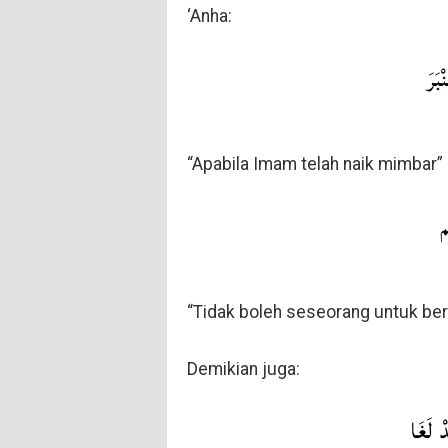
‘Anha:
بَرَ
“Apabila Imam telah naik mimbar”
م
“Tidak boleh seseorang untuk ber
Demikian juga:
 لَغَا