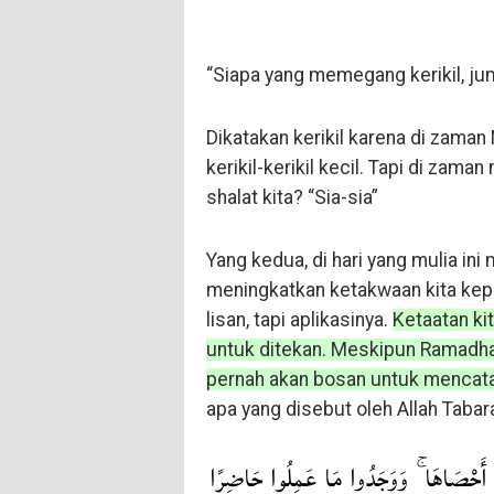
“Siapa yang memegang kerikil, jum
Dikatakan kerikil karena di zaman
kerikil-kerikil kecil. Tapi di zam
shalat kita? “Sia-sia”
Yang kedua, di hari yang mulia ini
meningkatkan ketakwaan kita kepa
lisan, tapi aplikasinya.
Ketaatan ki
untuk ditekan. Meskipun Ramadhan
pernah akan bosan untuk mencatat
apa yang disebut oleh Allah Tabara
…ا أَحْصَاهَا ۚ وَوَجَدُوا مَا عَمِلُوا حَاضِرًا