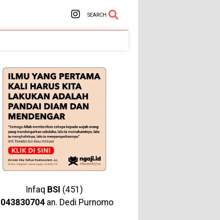
SEARCH
Infaq
BSI
(451)
1043830704
an. Dedi Purnomo