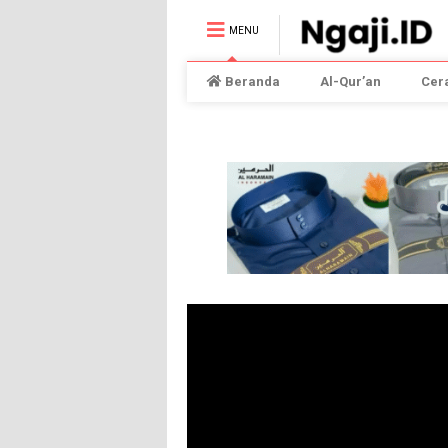
MENU
Beranda
Al-Qur’an
Cer