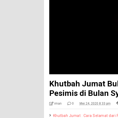
Khutbah Jumat Bul
Pesimis di Bulan S
iman
0
Mei 24, 2020 8:33 pm
Khutbah Jumat : Cara Selamat dari 