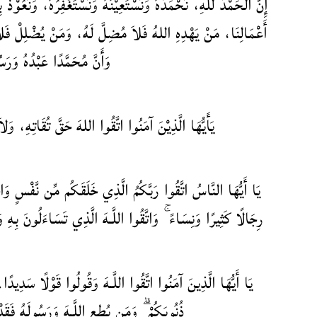
إِنَّ الْحَمْدَ للهِ، نَحْمَدُهُ وَنَسْتَعِيْنُهُ وَنَسْتَغْفِرُهُ، وَنَعُوْذُ
أَعْمَالِنَا، مَنْ يَهْدِهِ اللهُ فَلاَ مُضِلَّ لَهُ، وَمَنْ يُضْلِلْ فَلاَ 
وَأَنَّ مُحَمَّدًا عَبْدُهُ وَرَ،
يَأَيُّهَا الَّذِيْنَ آمَنُوا اتَّقُوا اللهَ حَقَّ تُقَاتِهِ، وَلاَ ت
يَا أَيُّهَا النَّاسُ اتَّقُوا رَبَّكُمُ الَّذِي خَلَقَكُم مِّن نَّفْسٍ وَا
رِجَالًا كَثِيرًا وَنِسَاءً ۚ وَاتَّقُوا اللَّـهَ الَّذِي تَسَاءَلُونَ بِهِ وَا
يَا أَيُّهَا الَّذِينَ آمَنُوا اتَّقُوا اللَّـهَ وَقُولُوا قَوْلًا سَدِيدًا
ذُنُوبَكُمْ ۗ وَمَن يُطِعِ اللَّـهَ وَرَسُولَهُ ف .