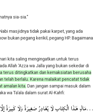
atnya sia-sia.”
 Nabi masjidnya tidak pakai karpet, yang ada
an now bukan pegang kerikil, pegang HP. Bagaimana
 mari kita saling mengingatkan untuk terus
da Allah ‘Azza wa Jalla yang bukan sekedar di
ta terus ditingkatkan dan kemaksiatan berusaha
 telah berlalu. Karena malaikat pencatat tidak
 amalan kita.
Dan jangan sampai masuk dalam
ka wa Ta’ala dalam surat Al-Kahfi:
مَالِ هَـٰذَا الْكِتَابِ لَا يُغَادِرُ صَغِيرَةً وَلَا كَبِيرَةً إِلَّ