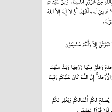
 بِاللهِ مِنْ شُرُوْرِ أَنْفُسِنَا، وَمِنْ سَيِّئَاتِ
هَادِيَ لَه،ُ أَشْهَدُ أَنْ لاَ إِلَهَ إِلاَّ اللهُ
سُوْلُهُ
َمُوْتُنَّ إِلاَّ وَأَنْتُمْ مُسْلِمُوْنَ
حِدَةٍ وَخَلَقَ مِنْهَا زَوْجَهَا وَبَثَّ مِنْهُمَا
لْأَرْحَامَ ۚ إِنَّ اللَّـهَ كَانَ عَلَيْكُمْ رَقِيبًا
. يُصْلِحْ لَكُمْ أَعْمَالَكُمْ وَيَغْفِرْ لَكُمْ
َقَدْ فَازَ فَوْزًا عَظِيمًا