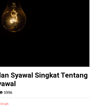
an Syawal Singkat Tentang
yawal
5996
Fitnah