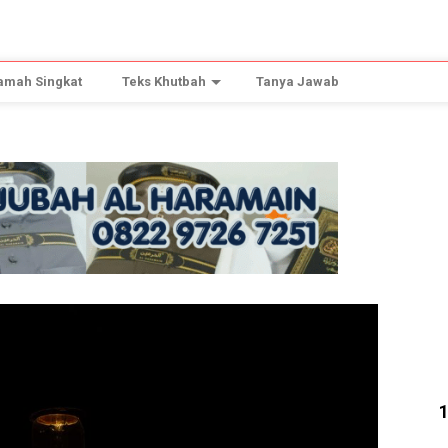
amah Singkat
Teks Khutbah
Tanya Jawab