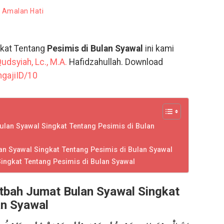
 Amalan Hati
gkat Tentang
Pesimis di Bulan Syawal
ini kami
dsyiah, Lc., M.A.
Hafidzahullah. Download
ngajiID/10
lan Syawal Singkat Tentang Pesimis di Bulan
n Syawal Singkat Tentang Pesimis di Bulan Syawal
ingkat Tentang Pesimis di Bulan Syawal
tbah Jumat Bulan Syawal Singkat
an Syawal