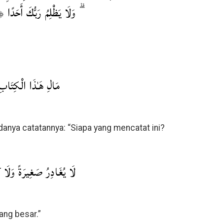
 وَلَا يَظْلِمُ رَبُّكَ أَحَدًا ﴿٤٩﴾
مَالِ هَـٰذَا الْكِتَابِ
danya catatannya: “Siapa yang mencatat ini?
لَا يُغَادِرُ صَغِيرَةً وَلَا كَ
yang besar.”