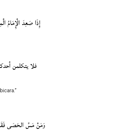
إِذَا صَعِدَ الْإِمَامُ الْمِنْ
فلا يتكلمن أحدك
bicara.”
وَمَنْ مَسَّ الحَصَى فَقَدْ