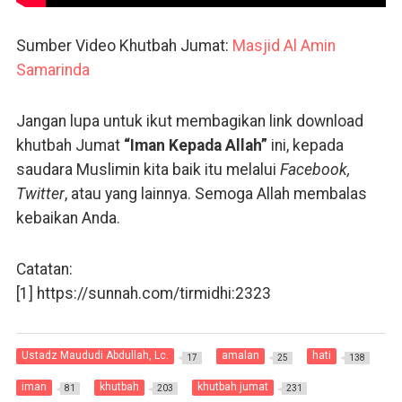
Sumber Video Khutbah Jumat:
Masjid Al Amin
Samarinda
Jangan lupa untuk ikut membagikan link download
khutbah Jumat
“Iman Kepada Allah”
ini, kepada
saudara Muslimin kita baik itu melalui
Facebook,
Twitter
, atau yang lainnya. Semoga Allah membalas
kebaikan Anda.
Catatan:
[1] https://sunnah.com/tirmidhi:2323
Ustadz Maududi Abdullah, Lc.
amalan
hati
17
25
138
iman
khutbah
khutbah jumat
81
203
231