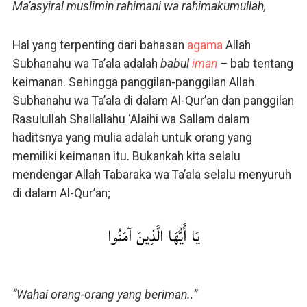
Ma’asyiral muslimin rahimani wa rahimakumullah,
Hal yang terpenting dari bahasan
agama
Allah
Subhanahu wa Ta’ala adalah
babul
iman
–
bab tentang
keimanan. Sehingga panggilan-panggilan Allah
Subhanahu wa Ta’ala di dalam Al-Qur’an dan panggilan
Rasulullah Shallallahu ‘Alaihi wa Sallam dalam
haditsnya yang mulia adalah untuk orang yang
memiliki keimanan itu. Bukankah kita selalu
mendengar Allah Tabaraka wa Ta’ala selalu menyuruh
di dalam Al-Qur’an;
يَا أَيُّهَا الَّذِينَ آمَنُوا
“Wahai orang-orang yang beriman..”