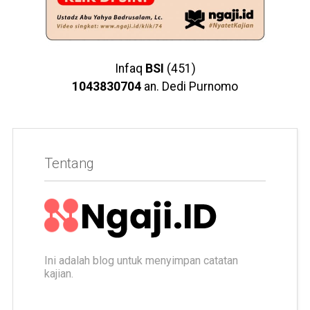
Infaq
BSI
(451)
1043830704
an. Dedi Purnomo
Tentang
Ini adalah blog untuk menyimpan catatan
kajian.