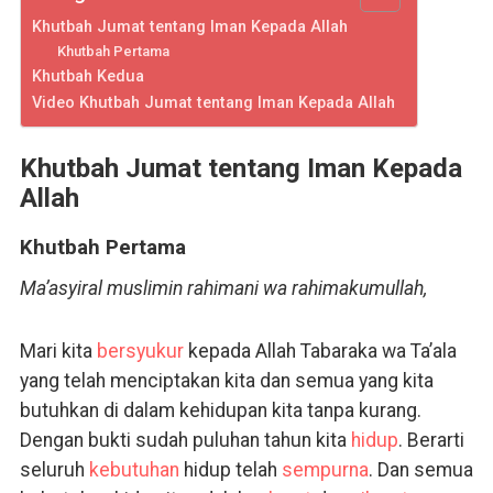
Khutbah Jumat tentang Iman Kepada Allah
Khutbah Pertama
Khutbah Kedua
Video Khutbah Jumat tentang Iman Kepada Allah
Khutbah Jumat tentang Iman Kepada
Allah
Khutbah Pertama
Ma’asyiral muslimin rahimani wa rahimakumullah,
Mari kita
bersyukur
kepada Allah Tabaraka wa Ta’ala
yang telah menciptakan kita dan semua yang kita
butuhkan di dalam kehidupan kita tanpa kurang.
Dengan bukti sudah puluhan tahun kita
hidup
. Berarti
seluruh
kebutuhan
hidup telah
sempurna
. Dan semua