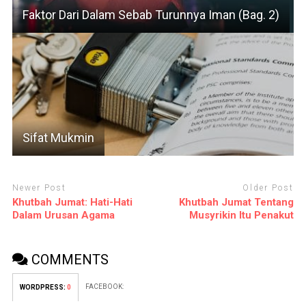
Faktor Dari Dalam Sebab Turunnya Iman (Bag. 2)
Sifat Mukmin
Newer Post
Older Post
Khutbah Jumat: Hati-Hati
Khutbah Jumat Tentang
Dalam Urusan Agama
Musyrikin Itu Penakut
COMMENTS
FACEBOOK:
WORDPRESS:
0