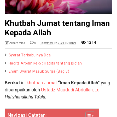
Khutbah Jumat tentang Iman
Kepada Allah
1314
Aksara Mina
0
September 12, 2021 10:10 pm
Syarat Terkabulnya Doa
Hadits Arbain ke-5 : Hadits tentang Bid’ah
Enam Syarat Masuk Surga (Bag.3)
Berikut
ini
khutbah Jumat
“Iman Kepada Allah”
yang
disampaikan oleh
Ustadz Maududi Abdullah, Lc
Hafizhahullahu Ta’ala.
Navigasi Catatan: